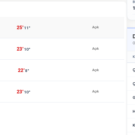
B
1
25°
11°
Açık
O
23°
10°
Açık
K
Ç
22°
8°
Açık
Ç
23°
10°
Açık
G
H
K