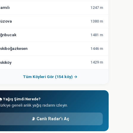
amılı
1247 m
üzova
1380 m
ğribucak
1481 m
skiboğazkesen
1446 m
skiköy
1429 m
Tüm Köyleri Gör (154 köy) →
️ Yağış Şimdi Nerede?
ürkiye geneli anlık yağış radarını izleyin.
📡 Canlı Radar'ı Aç