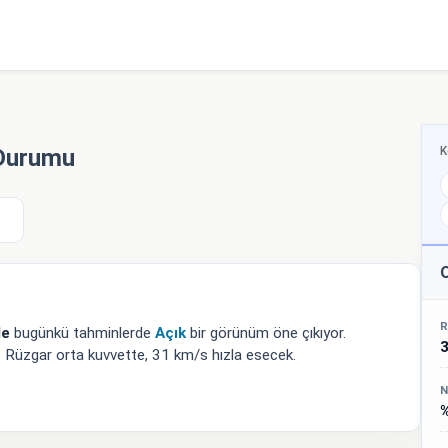
K
 Durumu
O
R
de
bugünkü tahminlerde
Açık
bir görünüm öne çıkıyor.
k. Rüzgar orta kuvvette, 31 km/s hızla esecek.
N