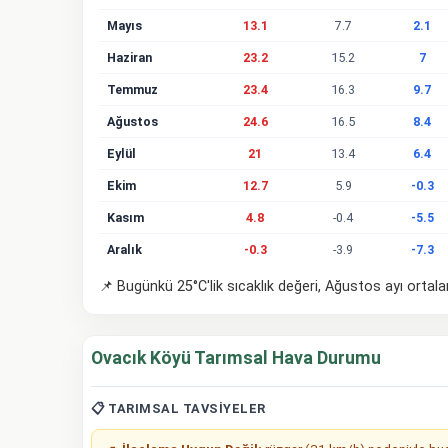
Mayıs
13.1
7.7
2.1
Haziran
23.2
15.2
7
Temmuz
23.4
16.3
9.7
Ağustos
24.6
16.5
8.4
Eylül
21
13.4
6.4
Ekim
12.7
5.9
-0.3
Kasım
4.8
-0.4
-5.5
Aralık
-0.3
-3.9
-7.3
📌 Bugünkü 25°C'lik sıcaklık değeri, Ağustos ayı ortal
Ovacık Köyü Tarımsal Hava Durumu
📋 TARIMSAL TAVSIYELER