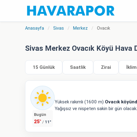
Anasayfa
/
Sivas
/
Merkez
/
Ovacık
Sivas Merkez Ovacık Köyü Hava
15 Günlük
Saatlik
Zirai
İklim
Yüksek rakımlı (1600 m)
Ovacık köyün
Yağışsız ve nispeten sakin bir gün olaca
Bugün
25°
11°
/