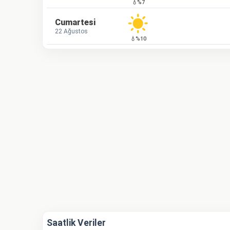
💧%7
Cumartesi
22 Ağustos
💧%10
Saatlik Veriler