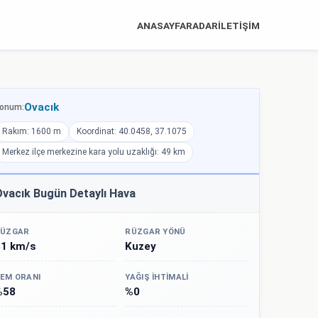
ANASAYFA
RADAR
İLETİŞİM
Ovacık
onum:
Rakım: 1600 m
Koordinat: 40.0458, 37.1075
Merkez ilçe merkezine kara yolu uzaklığı: 49 km
vacık Bugün Detaylı Hava
ÜZGAR
RÜZGAR YÖNÜ
31 km/s
Kuzey
EM ORANI
YAĞIŞ İHTIMALI
%58
%0