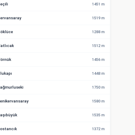
eçili
1451 m
ervansaray
1519 m
öklüce
1288 m
atlıcak
1512 m
örnük
1456 m
lukapı
1448 m
ağmurluseki
1750 m
enikervansaray
1580 m
aşıbüyük
1535 m
ostancık
1372 m