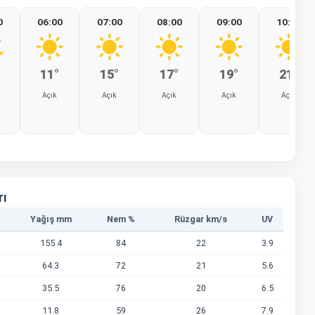
0
06:00
07:00
08:00
09:00
10:00
11°
15°
17°
19°
21°
Açık
Açık
Açık
Açık
Açık
%0
%0
%0
%0
%0
rı
Yağış mm
Nem %
Rüzgar km/s
UV
155.4
84
22
3.9
64.3
72
21
5.6
35.5
76
20
6.5
11.8
59
26
7.9