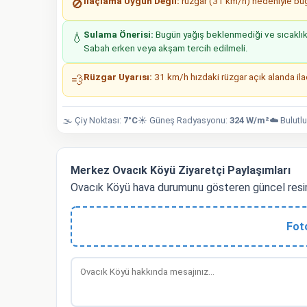
İlaçlama Uygun Değil:
rüzgar (31 km/h) nedeniyle bugü
🚫
Sulama Önerisi:
Bugün yağış beklenmediği ve sıcaklıkla
💧
Sabah erken veya akşam tercih edilmeli.
Rüzgar Uyarısı:
31 km/h hızdaki rüzgar açık alanda ilaç
💨
🌫️ Çiy Noktası:
7°C
☀️ Güneş Radyasyonu:
324 W/m²
☁️ Bulutlu
Merkez Ovacık Köyü Ziyaretçi Paylaşımları
Ovacık Köyü hava durumunu gösteren güncel resim
Fot