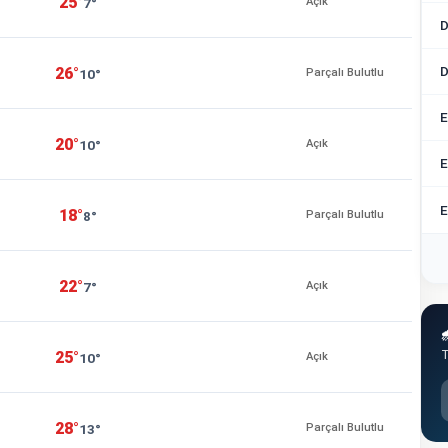
25°
7°
Açık
D
D
26°
10°
Parçalı Bulutlu
E
20°
10°
Açık
E
E
18°
8°
Parçalı Bulutlu
22°
7°
Açık

T
25°
10°
Açık
28°
13°
Parçalı Bulutlu