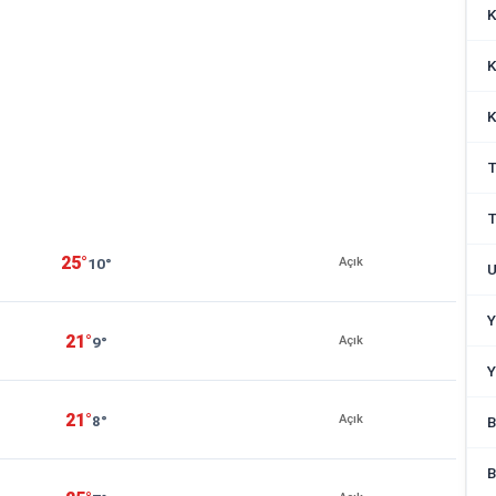
K
K
K
T
T
25°
10°
Açık
U
Y
21°
9°
Açık
Y
21°
8°
Açık
B
B