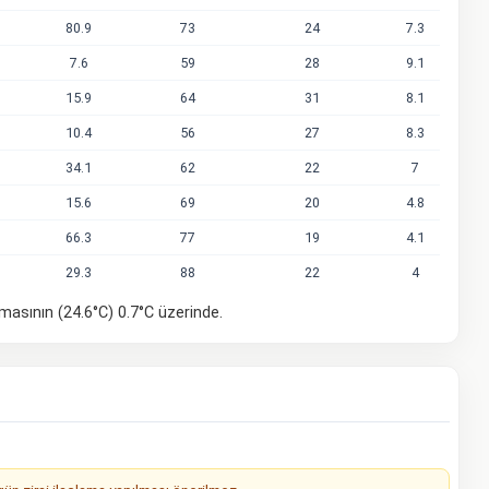
80.9
73
24
7.3
7.6
59
28
9.1
15.9
64
31
8.1
10.4
56
27
8.3
34.1
62
22
7
15.6
69
20
4.8
66.3
77
19
4.1
29.3
88
22
4
amasının (24.6°C) 0.7°C üzerinde.