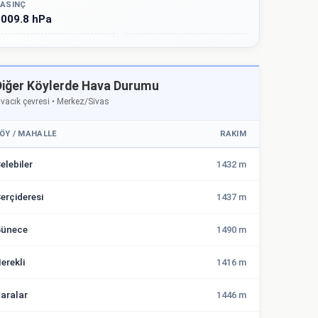
ASINÇ
009.8 hPa
Diğer Köylerde Hava Durumu
vacık çevresi • Merkez/Sivas
ÖY / MAHALLE
RAKIM
elebiler
1432 m
erçideresi
1437 m
ünece
1490 m
erekli
1416 m
aralar
1446 m