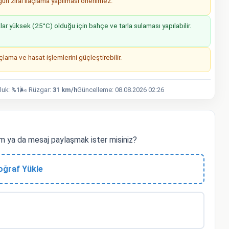
n zirai ilaçlama yapılması önerilmez.
r yüksek (25°C) olduğu için bahçe ve tarla sulaması yapılabilir.
lama ve hasat işlemlerini güçleştirebilir.
luk:
%1
🌬️ Rüzgar:
31 km/h
Güncelleme: 08.08.2026 02:26
 ya da mesaj paylaşmak ister misiniz?
oğraf Yükle