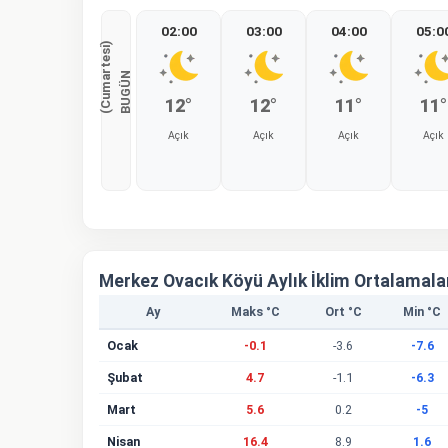
02:00
03:00
04:00
05:0
)
B
U
G
Ü
N
(
C
u
m
a
r
t
e
s
i
12°
12°
11°
11°
Açık
Açık
Açık
Açık
%0
%0
%0
%0
Merkez Ovacık Köyü Aylık İklim Ortalamala
Ay
Maks °C
Ort °C
Min °C
Ocak
-0.1
-3.6
-7.6
Şubat
4.7
-1.1
-6.3
Mart
5.6
0.2
-5
Nisan
16.4
8.9
1.6