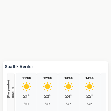
Saatlik Veriler
11:00
12:00
13:00
14:00
15
)
B
U
G
Ü
N
(
P
e
r
ş
e
m
b
e
21°
22°
24°
25°
2
Açık
Açık
Açık
Açık
Aç