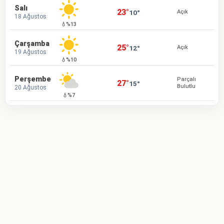
Salı
23°
10°
Açık
18 Ağustos
💧%13
Çarşamba
25°
12°
Açık
19 Ağustos
💧%10
Perşembe
Parçalı
27°
15°
Bulutlu
20 Ağustos
💧%7