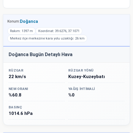
Doğanca
Konum:
Rakım: 1397 m
Koordinat: 39.6276, 37.1071
Merkez ilçe merkezine kara yolu uzaklığı: 26 km
Doğanca Bugün Detaylı Hava
RÜZGAR
RÜZGAR YÖNÜ
22 km/s
Kuzey-Kuzeybatı
NEM ORANI
YAĞIŞ İHTIMALI
%60.8
%0
BASINÇ
1014.6 hPa