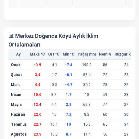
%0
%0
%0
%0
%
📊 Merkez Doğanca Köyü Aylık İklim
Ortalamaları
Ay
Maks °C
Ort °C
Min °C
Yağış mm
Nem %
Rüzgar km/s
Ocak
-0.9
-4.1
-7.4
190.9
86
24
Şubat
3.4
-1.7
-6.1
83.4
75
23
Mart
4.4
-0.3
-4.7
35.9
78
22
Nisan
15.6
8.7
1.7
10
59
28
Mayıs
12.4
7.4
2.3
69.8
74
27
Haziran
22.6
15
7.2
8.2
60
30
Temmuz
22.7
16.1
10
15.3
65
34
Ağustos
23.9
16.3
8.7
11.4
56
29