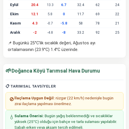
Eylül
20.4
13.3
6.7
32.4
62
24
Ekim
12.1
5.8
0
11.7
69
22
Kasım
4.3
-0.7
-5.8
58
78
21
Aralık
-2
-4.8
-8
33.2
92
25
📌 Bugünkü 25°C'lik sıcaklık değeri, Ağustos ayı
ortalamasının (23.9°C) 1.4°C üzerinde.
🌱
Doğanca Köyü Tarımsal Hava Durumu
📋 TARIMSAL TAVSIYELER
İlaçlama Uygun Değil:
rüzgar (22 km/h) nedeniyle bugün
🚫
zirai ilaçlama yapılması önerilmez.
Sulama Önerisi:
Bugün yağış beklenmediği ve sıcaklıklar
💧
yüksek (25°C) olduğu için bahçe ve tarla sulaması yapılabilir.
Sabah erken veya akşam tercih edilmeli.