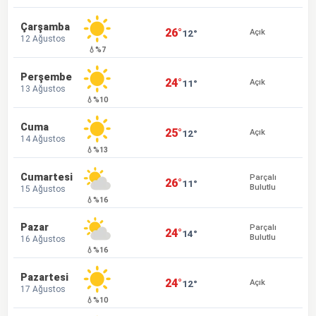
Çarşamba
26°
12°
Açık
12 Ağustos
💧%7
Perşembe
24°
11°
Açık
13 Ağustos
💧%10
Cuma
25°
12°
Açık
14 Ağustos
💧%13
Cumartesi
Parçalı
26°
11°
Bulutlu
15 Ağustos
💧%16
Pazar
Parçalı
24°
14°
Bulutlu
16 Ağustos
💧%16
Pazartesi
24°
12°
Açık
17 Ağustos
💧%10