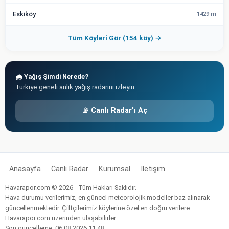
Eskiköy
1429 m
Tüm Köyleri Gör (154 köy) →
🌧️ Yağış Şimdi Nerede?
Türkiye geneli anlık yağış radarını izleyin.
📡 Canlı Radar'ı Aç
Anasayfa
Canlı Radar
Kurumsal
İletişim
Havarapor.com © 2026 - Tüm Hakları Saklıdır.
Hava durumu verilerimiz, en güncel meteorolojik modeller baz alınarak
güncellenmektedir. Çiftçilerimiz köylerine özel en doğru verilere
Havarapor.com üzerinden ulaşabilirler.
Son güncelleme: 06.08.2026 11:48