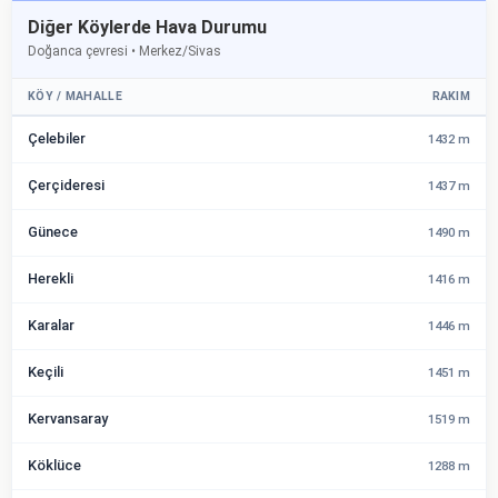
Diğer Köylerde Hava Durumu
Doğanca çevresi • Merkez/Sivas
KÖY / MAHALLE
RAKIM
Çelebiler
1432 m
Çerçideresi
1437 m
Günece
1490 m
Herekli
1416 m
Karalar
1446 m
Keçili
1451 m
Kervansaray
1519 m
Köklüce
1288 m