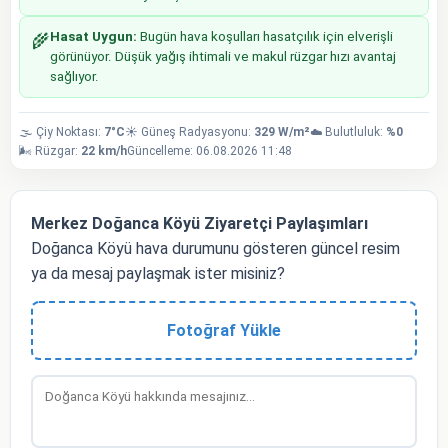
Hasat Uygun:
Bugün hava koşulları hasatçılık için elverişli
🌾
görünüyor. Düşük yağış ihtimali ve makul rüzgar hızı avantaj
sağlıyor.
🌫️ Çiy Noktası:
7°C
☀️ Güneş Radyasyonu:
329 W/m²
☁️ Bulutluluk:
%0
🌬️ Rüzgar:
22 km/h
Güncelleme: 06.08.2026 11:48
Merkez Doğanca Köyü Ziyaretçi Paylaşımları
Doğanca Köyü hava durumunu gösteren güncel resim
ya da mesaj paylaşmak ister misiniz?
Fotoğraf Yükle