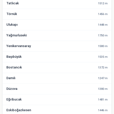
Tatlıcak
1512 m
Törnük
1456 m
Ulukapı
1448 m
Yağmurluseki
1750 m
Yenikervansaray
1580 m
Başıbüyük
1535 m
Bostancık
1372 m
Damılı
1247 m
Düzova
1380 m
Eğribucak
1481 m
Eskiboğazkesen
1446 m