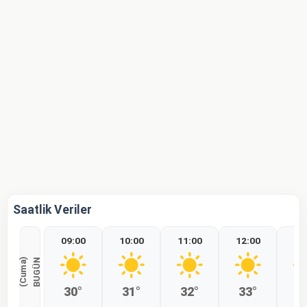
Saatlik Veriler
09:00
10:00
11:00
12:00
13
)
B
U
G
Ü
N
(
C
u
m
a
30°
31°
32°
33°
3