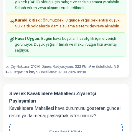
yüksek (34°C) olduğu için bahçe ve tarla sulaması yapılabilir.
Sabah erken veya akşam tercih edilmeli.
Kuraklık Riski:
Önümüzdeki 3 günde yağış beklentisi düşük.
☀️
Su kısıtlı bölgelerde damla sulama sistemi devreye alınabilir.
Hasat Uygun:
Bugün hava koşulları hasatçılık için elverişli
🌾
görünüyor. Düşük yağış ihtimali ve makul rüzgar hızı avantaj
sağlıyor.
🌫️ Çiy Noktası:
2°C
☀️ Güneş Radyasyonu:
322 W/m²
☁️ Bulutluluk:
%0
🌬️ Rüzgar:
19 km/h
Güncelleme: 07.08.2026 09:30
Siverek Kavaklıdere Mahallesi Ziyaretçi
Paylaşımları
Kavaklıdere Mahallesi hava durumunu gösteren güncel
resim ya da mesaj paylaşmak ister misiniz?