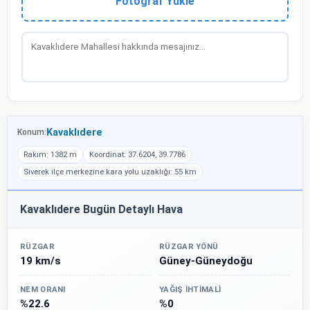
Fotoğraf Yükle
Kavaklıdere
Konum:
Rakım: 1382 m
Koordinat: 37.6204, 39.7786
Siverek ilçe merkezine kara yolu uzaklığı: 55 km
Kavaklıdere Bugün Detaylı Hava
RÜZGAR
RÜZGAR YÖNÜ
19 km/s
Güney-Güneydoğu
NEM ORANI
YAĞIŞ İHTIMALI
%22.6
%0