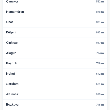
Çanakçı
582 m
Hamamören
848 m
Onar
803 m
Düğerin
933 m
Cinhisar
937 m
Alagün
714 m
Başbük
749 m
Nohut
672 m
Sarıdam
621 m
Altınahır
940 m
Bozkuyu
718 m