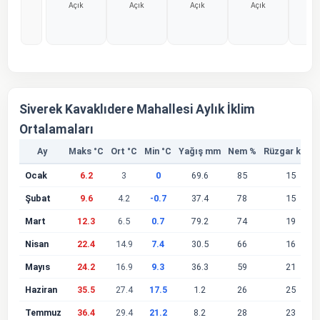
Açık
Açık
Açık
Açık
Aç
%0
%0
%0
%0
%
Siverek Kavaklıdere Mahallesi Aylık İklim
Ortalamaları
Ay
Maks °C
Ort °C
Min °C
Yağış mm
Nem %
Rüzgar km/s
Ocak
6.2
3
0
69.6
85
15
Şubat
9.6
4.2
-0.7
37.4
78
15
Mart
12.3
6.5
0.7
79.2
74
19
Nisan
22.4
14.9
7.4
30.5
66
16
Mayıs
24.2
16.9
9.3
36.3
59
21
Haziran
35.5
27.4
17.5
1.2
26
25
Temmuz
36.4
29.4
21.2
8.2
28
23