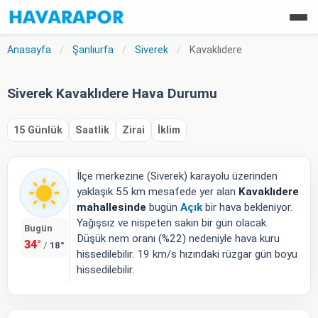
Anasayfa
/
Şanlıurfa
/
Siverek
/
Kavaklıdere
Siverek Kavaklıdere Hava Durumu
15 Günlük
Saatlik
Zirai
İklim
İlçe merkezine (Siverek) karayolu üzerinden
yaklaşık 55 km mesafede yer alan
Kavaklıdere
mahallesinde
bugün
Açık
bir hava bekleniyor.
Yağışsız ve nispeten sakin bir gün olacak.
Bugün
Düşük nem oranı (%22) nedeniyle hava kuru
34°
18°
/
hissedilebilir. 19 km/s hızındaki rüzgar gün boyu
hissedilebilir.