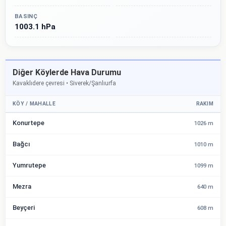
BASINÇ
1003.1 hPa
Diğer Köylerde Hava Durumu
Kavaklıdere çevresi • Siverek/Şanlıurfa
KÖY / MAHALLE
RAKIM
Konurtepe
1026 m
Bağcı
1010 m
Yumrutepe
1099 m
Mezra
640 m
Beyçeri
608 m