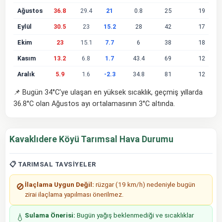
Ağustos
36.8
29.4
21
0.8
25
19
Eylül
30.5
23
15.2
28
42
17
Ekim
23
15.1
7.7
6
38
18
Kasım
13.2
6.8
1.7
43.4
69
12
Aralık
5.9
1.6
-2.3
34.8
81
12
📌 Bugün 34°C'ye ulaşan en yüksek sıcaklık, geçmiş yıllarda
36.8°C olan Ağustos ayı ortalamasının 3°C altında.
Kavaklıdere Köyü Tarımsal Hava Durumu
📋 TARIMSAL TAVSIYELER
İlaçlama Uygun Değil:
rüzgar (19 km/h) nedeniyle bugün
🚫
zirai ilaçlama yapılması önerilmez.
Sulama Önerisi:
Bugün yağış beklenmediği ve sıcaklıklar
💧