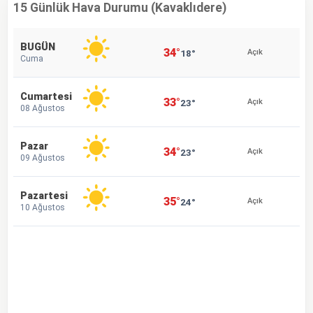
15 Günlük Hava Durumu (Kavaklıdere)
BUGÜN
34°
18°
Açık
Cuma
Cumartesi
33°
23°
Açık
08 Ağustos
Pazar
34°
23°
Açık
09 Ağustos
Pazartesi
35°
24°
Açık
10 Ağustos