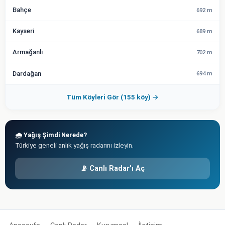
Bahçe
692 m
Kayseri
689 m
Armağanlı
702 m
Dardağan
694 m
Tüm Köyleri Gör (155 köy) →
🌧️ Yağış Şimdi Nerede?
Türkiye geneli anlık yağış radarını izleyin.
📡 Canlı Radar'ı Aç