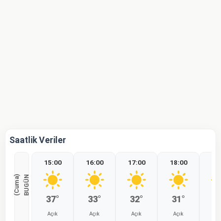
Saatlik Veriler
15:00
16:00
17:00
18:00
19
)
B
U
G
Ü
N
(
C
u
m
a
37°
33°
32°
31°
2
Açık
Açık
Açık
Açık
Aç