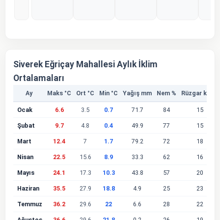
%0
%0
%0
%0
%
Siverek Eğriçay Mahallesi Aylık İklim
Ortalamaları
Ay
Maks °C
Ort °C
Min °C
Yağış mm
Nem %
Rüzgar km/s
Ocak
6.6
3.5
0.7
71.7
84
15
Şubat
9.7
4.8
0.4
49.9
77
15
Mart
12.4
7
1.7
79.2
72
18
Nisan
22.5
15.6
8.9
33.3
62
16
Mayıs
24.1
17.3
10.3
43.8
57
20
Haziran
35.5
27.9
18.8
4.9
25
23
Temmuz
36.2
29.6
22
6.6
28
22
Ağustos
36.6
29.6
21.8
0.2
26
19