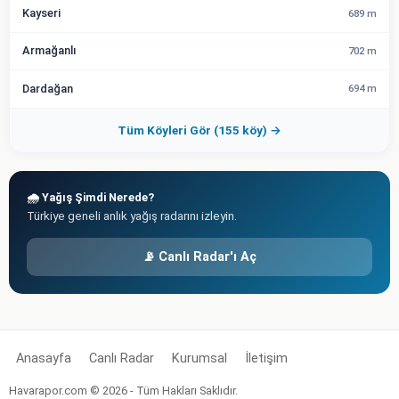
Kayseri
689 m
Armağanlı
702 m
Dardağan
694 m
Tüm Köyleri Gör (155 köy) →
🌧️ Yağış Şimdi Nerede?
Türkiye geneli anlık yağış radarını izleyin.
📡 Canlı Radar'ı Aç
Anasayfa
Canlı Radar
Kurumsal
İletişim
Havarapor.com © 2026 - Tüm Hakları Saklıdır.