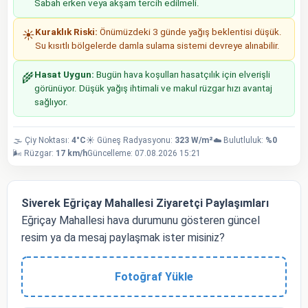
Sabah erken veya akşam tercih edilmeli.
Kuraklık Riski:
Önümüzdeki 3 günde yağış beklentisi düşük.
☀️
Su kısıtlı bölgelerde damla sulama sistemi devreye alınabilir.
Hasat Uygun:
Bugün hava koşulları hasatçılık için elverişli
🌾
görünüyor. Düşük yağış ihtimali ve makul rüzgar hızı avantaj
sağlıyor.
🌫️ Çiy Noktası:
4°C
☀️ Güneş Radyasyonu:
323 W/m²
☁️ Bulutluluk:
%0
🌬️ Rüzgar:
17 km/h
Güncelleme: 07.08.2026 15:21
Siverek Eğriçay Mahallesi Ziyaretçi Paylaşımları
Eğriçay Mahallesi hava durumunu gösteren güncel
resim ya da mesaj paylaşmak ister misiniz?
Fotoğraf Yükle