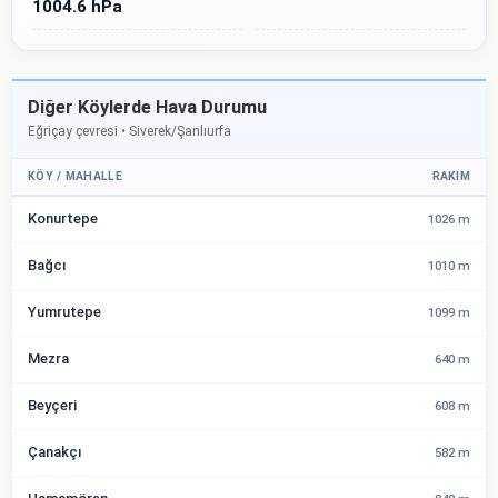
1004.6 hPa
Diğer Köylerde Hava Durumu
Eğriçay çevresi • Siverek/Şanlıurfa
KÖY / MAHALLE
RAKIM
Konurtepe
1026 m
Bağcı
1010 m
Yumrutepe
1099 m
Mezra
640 m
Beyçeri
608 m
Çanakçı
582 m