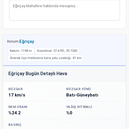
Eğriçay
Konum:
Rakım: 1198 m
Koordinat: 37.6781, 39.7200
Siverek ilçe merkezine kara yolu uzaklığı: 41 km
Eğriçay Bugün Detaylı Hava
RÜZGAR
RÜZGAR YÖNÜ
17 km/s
Batı-Güneybatı
NEM ORANI
YAĞIŞ İHTIMALI
%24.2
%0
BASINÇ