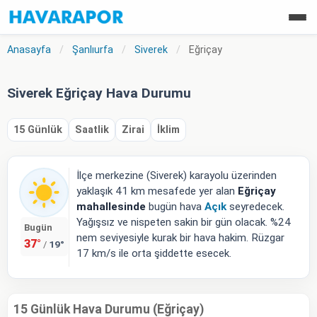
Anasayfa
/
Şanlıurfa
/
Siverek
/
Eğriçay
Siverek Eğriçay Hava Durumu
15 Günlük
Saatlik
Zirai
İklim
İlçe merkezine (Siverek) karayolu üzerinden
yaklaşık 41 km mesafede yer alan
Eğriçay
mahallesinde
bugün hava
Açık
seyredecek.
Yağışsız ve nispeten sakin bir gün olacak. %24
Bugün
nem seviyesiyle kurak bir hava hakim. Rüzgar
37°
19°
/
17 km/s ile orta şiddette esecek.
15 Günlük Hava Durumu (Eğriçay)