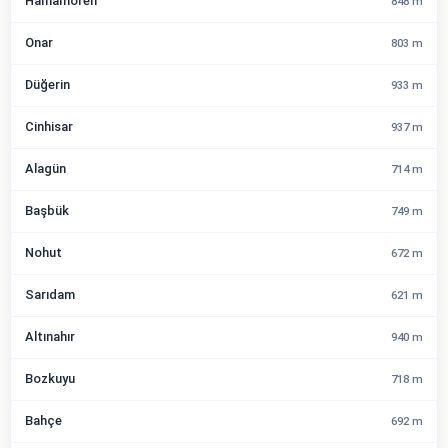
Hamamören
848 m
Onar
803 m
Düğerin
933 m
Cinhisar
937 m
Alagün
714 m
Başbük
749 m
Nohut
672 m
Sarıdam
621 m
Altınahır
940 m
Bozkuyu
718 m
Bahçe
692 m