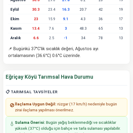
Eylül
30.3
23.4
16.3
20.7
42
19
Ekim
23
15.9
9.1
4.3
36
17
Kasım
13.4
7.6
3
48.3
65
13
Aralık
6.6
2.5
-1
34
78
13
📌 Bugünkü 37°C'lik sıcaklık değeri, Ağustos ayı
ortalamasının (36.6°C) 0.6°C üzerinde.
Eğriçay Köyü Tarımsal Hava Durumu
📋 TARIMSAL TAVSIYELER
İlaçlama Uygun Değil:
rüzgar (17 km/h) nedeniyle bugün
🚫
zirai ilaçlama yapılması önerilmez.
Sulama Önerisi:
Bugün yağış beklenmediği ve sıcaklıklar
💧
yüksek (37°C) olduğu için bahçe ve tarla sulaması yapılabilir.