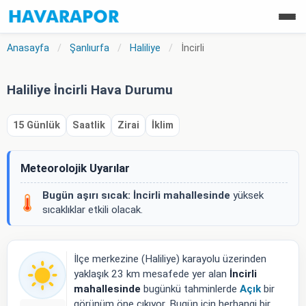
Anasayfa
/
Şanlıurfa
/
Haliliye
/
İncirli
Haliliye İncirli Hava Durumu
15 Günlük
Saatlik
Zirai
İklim
Meteorolojik Uyarılar
Bugün aşırı sıcak:
İncirli mahallesinde
yüksek
sıcaklıklar etkili olacak.
İlçe merkezine (Haliliye) karayolu üzerinden
yaklaşık 23 km mesafede yer alan
İncirli
mahallesinde
bugünkü tahminlerde
Açık
bir
görünüm öne çıkıyor. Bugün için herhangi bir