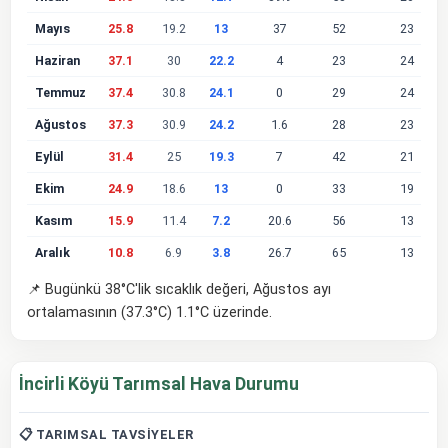
Mayıs
25.8
19.2
13
37
52
23
Haziran
37.1
30
22.2
4
23
24
Temmuz
37.4
30.8
24.1
0
29
24
Ağustos
37.3
30.9
24.2
1.6
28
23
Eylül
31.4
25
19.3
7
42
21
Ekim
24.9
18.6
13
0
33
19
Kasım
15.9
11.4
7.2
20.6
56
13
Aralık
10.8
6.9
3.8
26.7
65
13
📌 Bugünkü 38°C'lik sıcaklık değeri, Ağustos ayı
ortalamasının (37.3°C) 1.1°C üzerinde.
İncirli Köyü Tarımsal Hava Durumu
📋 TARIMSAL TAVSIYELER