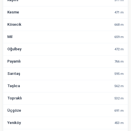
511 m
Kesme
471 m
Kösecik
668 m
Mil
659 m
Oğulbey
472 m
Payamlı
766 m
Sarıtaş
595 m
Taşlıca
562 m
Topraklı
532 m
Üçgöze
691 m
Yeniköy
453 m