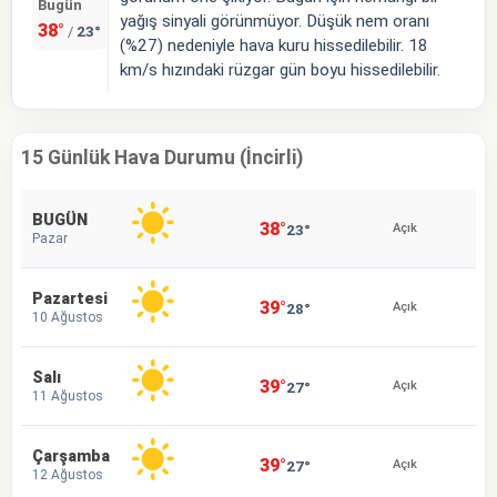
Bugün
yağış sinyali görünmüyor. Düşük nem oranı
38°
23°
/
(%27) nedeniyle hava kuru hissedilebilir. 18
km/s hızındaki rüzgar gün boyu hissedilebilir.
15 Günlük Hava Durumu (İncirli)
BUGÜN
38°
23°
Açık
Pazar
Pazartesi
39°
28°
Açık
10 Ağustos
Salı
39°
27°
Açık
11 Ağustos
Çarşamba
39°
27°
Açık
12 Ağustos