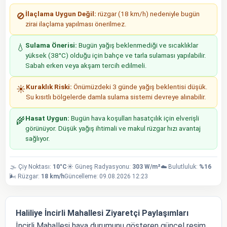
İlaçlama Uygun Değil:
rüzgar (18 km/h) nedeniyle bugün
🚫
zirai ilaçlama yapılması önerilmez.
Sulama Önerisi:
Bugün yağış beklenmediği ve sıcaklıklar
💧
yüksek (38°C) olduğu için bahçe ve tarla sulaması yapılabilir.
Sabah erken veya akşam tercih edilmeli.
Kuraklık Riski:
Önümüzdeki 3 günde yağış beklentisi düşük.
☀️
Su kısıtlı bölgelerde damla sulama sistemi devreye alınabilir.
Hasat Uygun:
Bugün hava koşulları hasatçılık için elverişli
🌾
görünüyor. Düşük yağış ihtimali ve makul rüzgar hızı avantaj
sağlıyor.
🌫️ Çiy Noktası:
10°C
☀️ Güneş Radyasyonu:
303 W/m²
☁️ Bulutluluk:
%16
🌬️ Rüzgar:
18 km/h
Güncelleme: 09.08.2026 12:23
Haliliye İncirli Mahallesi Ziyaretçi Paylaşımları
İncirli Mahallesi hava durumunu gösteren güncel resim