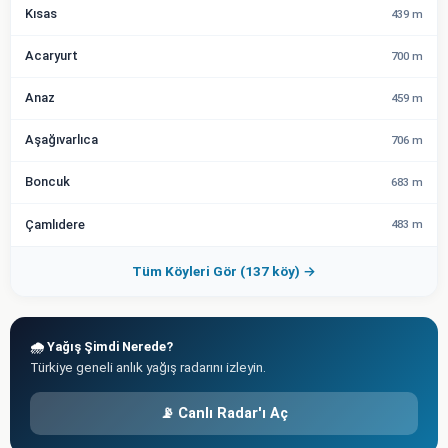
Kısas
439 m
Acaryurt
700 m
Anaz
459 m
Aşağıvarlıca
706 m
Boncuk
683 m
Çamlıdere
483 m
Tüm Köyleri Gör (137 köy) →
🌧️ Yağış Şimdi Nerede?
Türkiye geneli anlık yağış radarını izleyin.
📡 Canlı Radar'ı Aç