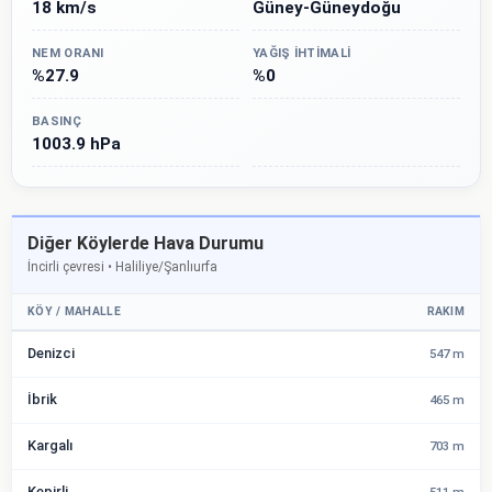
18 km/s
Güney-Güneydoğu
NEM ORANI
YAĞIŞ İHTIMALI
%27.9
%0
BASINÇ
1003.9 hPa
Diğer Köylerde Hava Durumu
İncirli çevresi • Haliliye/Şanlıurfa
KÖY / MAHALLE
RAKIM
Denizci
547 m
İbrik
465 m
Kargalı
703 m
Kepirli