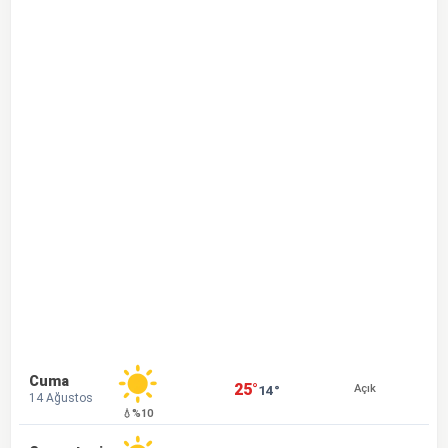
Cuma
25°
14°
Açık
14 Ağustos
💧%10