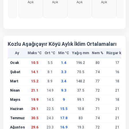
Açık
Açık
Açık
Açık
Aç
%0
%0
%0
%0
%
Kozlu Aşağıçayır Köyü Aylık İklim Ortalamaları
Ay
Maks °C
Ort °C
Min °C
Yağış mm
Nem %
Rüzgar km/s
Ocak
10.5
5.5
1.4
196.2
80
17
Şubat
14.1
8.1
3.3
70.5
74
16
Mart
15.2
8.9
3.4
148.2
77
18
Nisan
21.1
14.9
9.3
37.5
72
21
Mayıs
19.9
14.5
9
99.1
79
18
Haziran
29.1
22.5
15.5
10.8
71
21
Temmuz
30.5
24.3
17.8
83
74
21
Ağustos
29.6
23.3
16.9
19.3
72
21