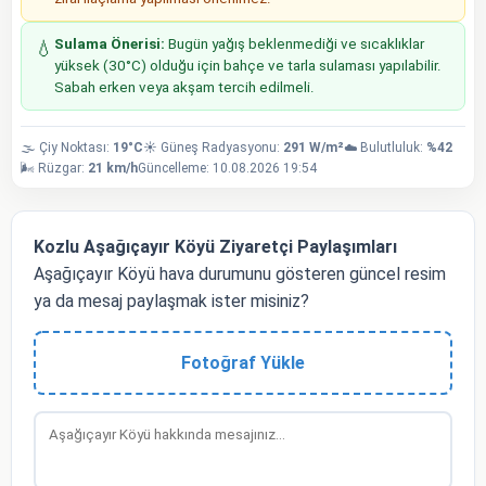
Sulama Önerisi:
Bugün yağış beklenmediği ve sıcaklıklar
💧
yüksek (30°C) olduğu için bahçe ve tarla sulaması yapılabilir.
Sabah erken veya akşam tercih edilmeli.
🌫️ Çiy Noktası:
19°C
☀️ Güneş Radyasyonu:
291 W/m²
☁️ Bulutluluk:
%42
🌬️ Rüzgar:
21 km/h
Güncelleme: 10.08.2026 19:54
Kozlu Aşağıçayır Köyü Ziyaretçi Paylaşımları
Aşağıçayır Köyü hava durumunu gösteren güncel resim
ya da mesaj paylaşmak ister misiniz?
Fotoğraf Yükle