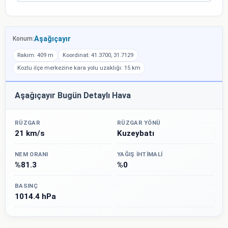
Aşağıçayır
Konum:
Rakım: 409 m
Koordinat: 41.3700, 31.7129
Kozlu ilçe merkezine kara yolu uzaklığı: 15 km
Aşağıçayır Bugün Detaylı Hava
RÜZGAR
RÜZGAR YÖNÜ
21 km/s
Kuzeybatı
NEM ORANI
YAĞIŞ İHTIMALI
%81.3
%0
BASINÇ
1014.4 hPa