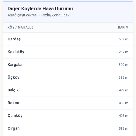
Diğer Köylerde Hava Durumu
Aşağıçayır çevresi • Kozlu/Zonguldak
KÖY / MAHALLE
RAKIM
Çardaş
509 m
Kozluköy
257 m
Kargalar
300 m
Üçköy
395 m
Balçıklı
479 m
Bozca
496 m
Çamköy
495 m
Çırgan
518 m