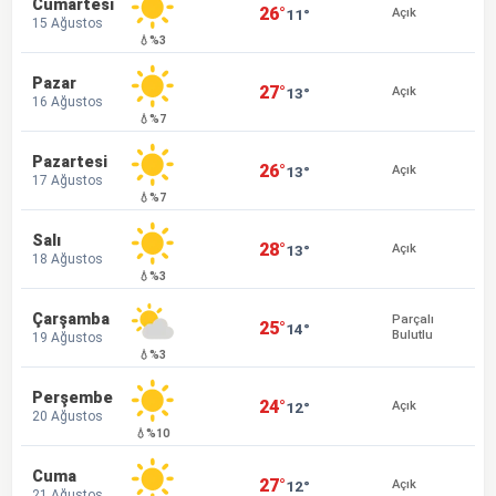
Cumartesi
26°
11°
Açık
15 Ağustos
💧%3
Pazar
27°
13°
Açık
16 Ağustos
💧%7
Pazartesi
26°
13°
Açık
17 Ağustos
💧%7
Salı
28°
13°
Açık
18 Ağustos
💧%3
Çarşamba
Parçalı
25°
14°
Bulutlu
19 Ağustos
💧%3
Perşembe
24°
12°
Açık
20 Ağustos
💧%10
Cuma
27°
12°
Açık
21 Ağustos