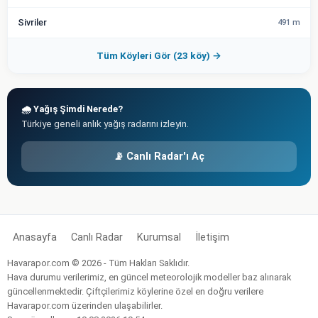
Sivriler
491 m
Tüm Köyleri Gör (23 köy) →
🌧️ Yağış Şimdi Nerede?
Türkiye geneli anlık yağış radarını izleyin.
📡 Canlı Radar'ı Aç
Anasayfa
Canlı Radar
Kurumsal
İletişim
Havarapor.com © 2026 - Tüm Hakları Saklıdır.
Hava durumu verilerimiz, en güncel meteorolojik modeller baz alınarak
güncellenmektedir. Çiftçilerimiz köylerine özel en doğru verilere
Havarapor.com üzerinden ulaşabilirler.