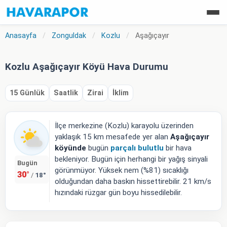
Anasayfa
/
Zonguldak
/
Kozlu
/
Aşağıçayır
Kozlu Aşağıçayır Köyü Hava Durumu
15 Günlük
Saatlik
Zirai
İklim
İlçe merkezine (Kozlu) karayolu üzerinden
yaklaşık 15 km mesafede yer alan
Aşağıçayır
köyünde
bugün
parçalı bulutlu
bir hava
bekleniyor. Bugün için herhangi bir yağış sinyali
Bugün
görünmüyor. Yüksek nem (%81) sıcaklığı
30°
18°
/
olduğundan daha baskın hissettirebilir. 21 km/s
hızındaki rüzgar gün boyu hissedilebilir.