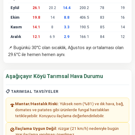
Eylül
26.1
20.2
14.4
200.2
78
19
Ekim
19.8
14
8.8
406.5
83
16
Kasım
14.1
8
3.3
190.5
85
14
Aralık
12.1
6.9
2.9
166.1
84
12
📌 Bugünkü 30°C olan sıcaklık, Ağustos ayı ortalaması olan
29.6°C ile hemen hemen aynı.
Aşağıçayır Köyü Tarımsal Hava Durumu
📋 TARIMSAL TAVSIYELER
Mantar/Hastalık Riski:
Yüksek nem (%81) ve ılık hava, bağ,
🍄
domates ve patates gibi ürünlerde fungal hastalıkları
tetikleyebilir. Koruyucu ilaçlama değerlendirilebilir.
İlaçlama Uygun Değil:
rüzgar (21 km/h) nedeniyle bugün
🚫
zirai ilaçlama yapılması önerilmez.