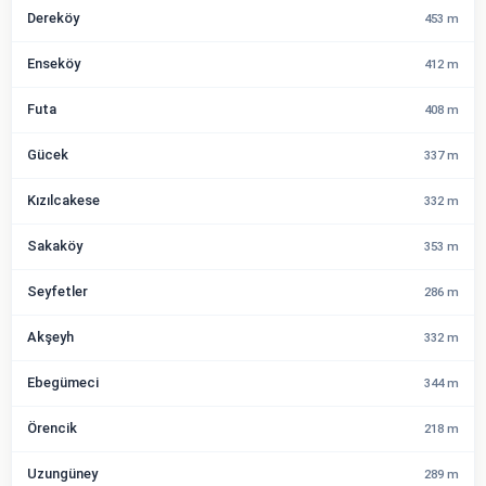
Dereköy
453 m
Enseköy
412 m
Futa
408 m
Gücek
337 m
Kızılcakese
332 m
Sakaköy
353 m
Seyfetler
286 m
Akşeyh
332 m
Ebegümeci
344 m
Örencik
218 m
Uzungüney
289 m