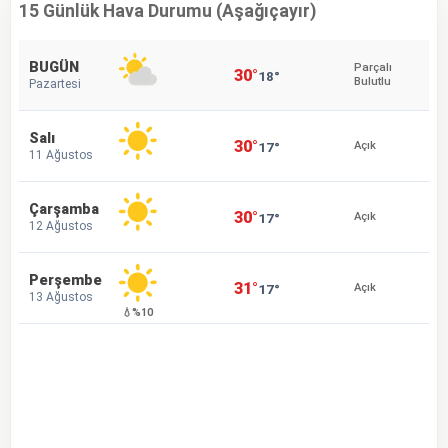
15 Günlük Hava Durumu (Aşağıçayır)
BUGÜN
Parçalı
30°
18°
Bulutlu
Pazartesi
Salı
30°
17°
Açık
11 Ağustos
Çarşamba
30°
17°
Açık
12 Ağustos
Perşembe
31°
17°
Açık
13 Ağustos
💧%10