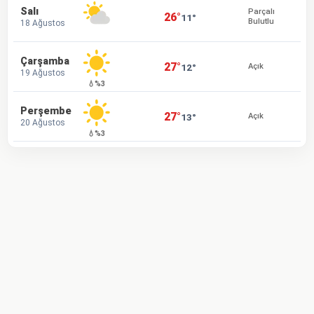
Salı
Parçalı
26°
11°
Bulutlu
18 Ağustos
Çarşamba
27°
12°
Açık
19 Ağustos
💧%3
Perşembe
27°
13°
Açık
20 Ağustos
💧%3