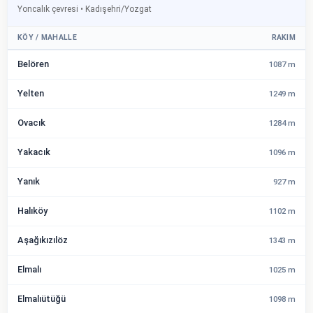
Yoncalık çevresi • Kadışehri/Yozgat
KÖY / MAHALLE
RAKIM
Belören
1087 m
Yelten
1249 m
Ovacık
1284 m
Yakacık
1096 m
Yanık
927 m
Halıköy
1102 m
Aşağıkızılöz
1343 m
Elmalı
1025 m
Elmalıütüğü
1098 m