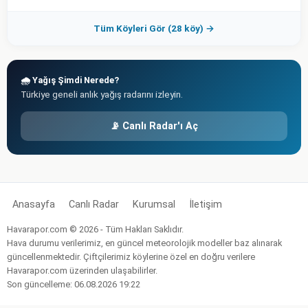
Tüm Köyleri Gör (28 köy) →
🌧️ Yağış Şimdi Nerede?
Türkiye geneli anlık yağış radarını izleyin.
📡 Canlı Radar'ı Aç
Anasayfa
Canlı Radar
Kurumsal
İletişim
Havarapor.com © 2026 - Tüm Hakları Saklıdır.
Hava durumu verilerimiz, en güncel meteorolojik modeller baz alınarak
güncellenmektedir. Çiftçilerimiz köylerine özel en doğru verilere
Havarapor.com üzerinden ulaşabilirler.
Son güncelleme: 06.08.2026 19:22