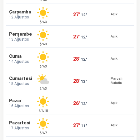
Çarşamba
27°
12°
Açık
12 Ağustos
💧%3
Perşembe
27°
12°
Açık
13 Ağustos
💧%3
Cuma
28°
12°
Açık
14 Ağustos
💧%3
Cumartesi
Parçalı
28°
13°
Bulutlu
15 Ağustos
💧%3
Pazar
26°
12°
Açık
16 Ağustos
💧%10
Pazartesi
27°
11°
Açık
17 Ağustos
💧%7