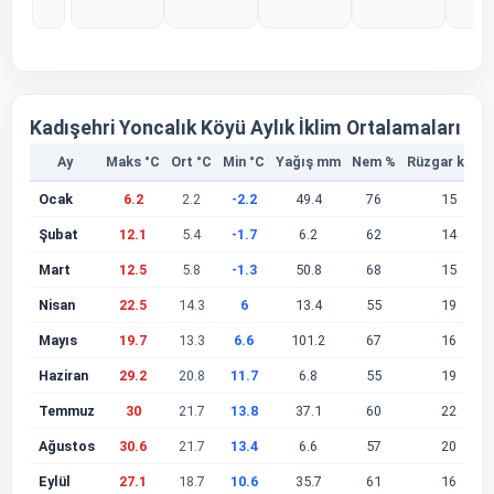
%0
%0
%0
%0
%
Kadışehri Yoncalık Köyü Aylık İklim Ortalamaları
Ay
Maks °C
Ort °C
Min °C
Yağış mm
Nem %
Rüzgar km/s
Ocak
6.2
2.2
-2.2
49.4
76
15
Şubat
12.1
5.4
-1.7
6.2
62
14
Mart
12.5
5.8
-1.3
50.8
68
15
Nisan
22.5
14.3
6
13.4
55
19
Mayıs
19.7
13.3
6.6
101.2
67
16
Haziran
29.2
20.8
11.7
6.8
55
19
Temmuz
30
21.7
13.8
37.1
60
22
Ağustos
30.6
21.7
13.4
6.6
57
20
Eylül
27.1
18.7
10.6
35.7
61
16