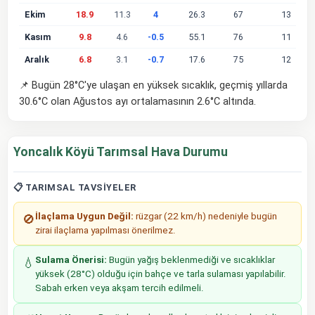
Ekim
18.9
11.3
4
26.3
67
13
Kasım
9.8
4.6
-0.5
55.1
76
11
Aralık
6.8
3.1
-0.7
17.6
75
12
📌 Bugün 28°C'ye ulaşan en yüksek sıcaklık, geçmiş yıllarda
30.6°C olan Ağustos ayı ortalamasının 2.6°C altında.
Yoncalık Köyü Tarımsal Hava Durumu
📋 TARIMSAL TAVSIYELER
İlaçlama Uygun Değil:
rüzgar (22 km/h) nedeniyle bugün
🚫
zirai ilaçlama yapılması önerilmez.
Sulama Önerisi:
Bugün yağış beklenmediği ve sıcaklıklar
💧
yüksek (28°C) olduğu için bahçe ve tarla sulaması yapılabilir.
Sabah erken veya akşam tercih edilmeli.