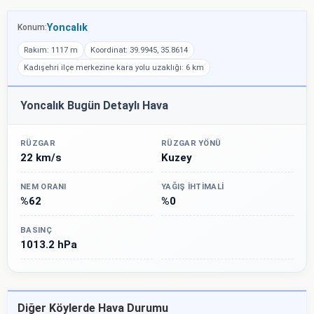
Yoncalık
Konum:
Rakım: 1117 m
Koordinat: 39.9945, 35.8614
Kadışehri ilçe merkezine kara yolu uzaklığı: 6 km
Yoncalık Bugün Detaylı Hava
RÜZGAR
RÜZGAR YÖNÜ
22 km/s
Kuzey
NEM ORANI
YAĞIŞ İHTIMALI
%62
%0
BASINÇ
1013.2 hPa
Diğer Köylerde Hava Durumu