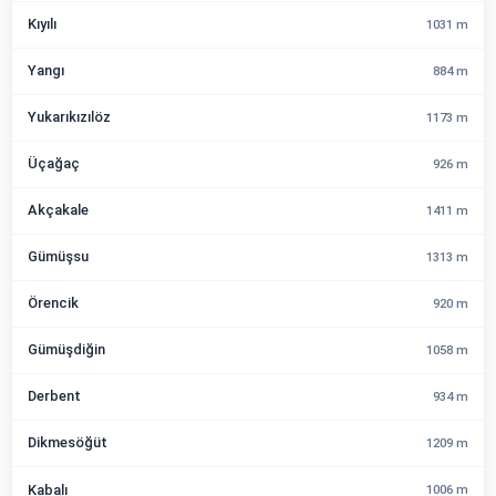
Kıyılı
1031 m
Yangı
884 m
Yukarıkızılöz
1173 m
Üçağaç
926 m
Akçakale
1411 m
Gümüşsu
1313 m
Örencik
920 m
Gümüşdiğin
1058 m
Derbent
934 m
Dikmesöğüt
1209 m
Kabalı
1006 m