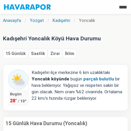
Anasayfa
/
Yozgat
/
Kadışehri
/
Yoncalık
Kadışehri Yoncalık Köyü Hava Durumu
15 Günlük
Saatlik
Zirai
İklim
Kadışehri ilçe merkezine 6 km uzaklıktaki
Yoncalık köyünde
bugün
parçalı bulutlu
bir
hava bekleniyor. Yağışsız ve nispeten sakin bir
gün olacak. Nem oranı %62 civarında. Ortalama
Bugün
22 km/s hızında rüzgar bekleniyor.
28°
13°
/
15 Günlük Hava Durumu (Yoncalık)