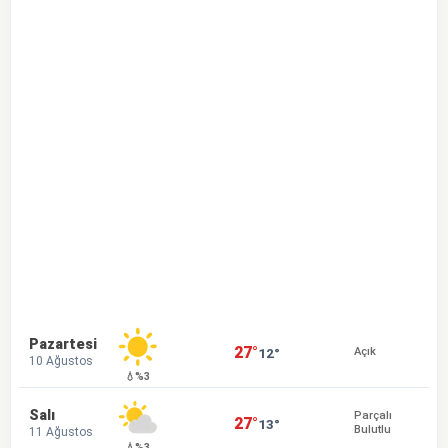
Pazartesi
27°
12°
Açık
10 Ağustos
💧%3
Salı
Parçalı
27°
13°
Bulutlu
11 Ağustos
💧%3