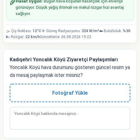
Hasat Uygun:
Bugün hava koşulları hasatçılık için elverişli
🌾
görünüyor. Düşük yağış ihtimali ve makul rüzgar hızı avantaj
sağlıyor.
🌫️ Çiy Noktası:
12°C
☀️ Güneş Radyasyonu:
324 W/m²
☁️ Bulutluluk:
%30
🌬️ Rüzgar:
22 km/h
Güncelleme: 06.08.2026 19:22
Kadışehri Yoncalık Köyü Ziyaretçi Paylaşımları
Yoncalık Köyü hava durumunu gösteren güncel resim ya
da mesaj paylaşmak ister misiniz?
Fotoğraf Yükle