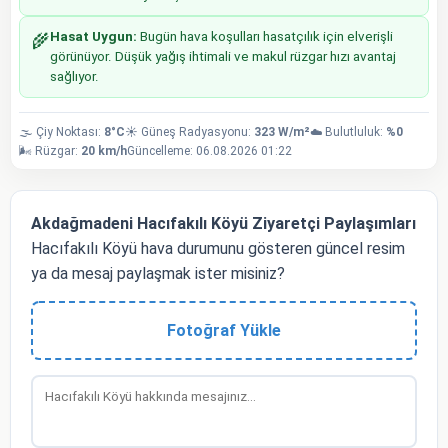
Hasat Uygun:
Bugün hava koşulları hasatçılık için elverişli
🌾
görünüyor. Düşük yağış ihtimali ve makul rüzgar hızı avantaj
sağlıyor.
🌫️ Çiy Noktası:
8°C
☀️ Güneş Radyasyonu:
323 W/m²
☁️ Bulutluluk:
%0
🌬️ Rüzgar:
20 km/h
Güncelleme: 06.08.2026 01:22
Akdağmadeni Hacıfakılı Köyü Ziyaretçi Paylaşımları
Hacıfakılı Köyü hava durumunu gösteren güncel resim
ya da mesaj paylaşmak ister misiniz?
Fotoğraf Yükle