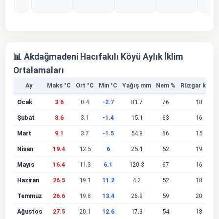
%0
%0
%0
%0
%
📊 Akdağmadeni Hacıfakılı Köyü Aylık İklim
Ortalamaları
Ay
Maks °C
Ort °C
Min °C
Yağış mm
Nem %
Rüzgar km/s
Ocak
3.6
0.4
-2.7
81.7
76
18
Şubat
8.6
3.1
-1.4
15.1
63
16
Mart
9.1
3.7
-1.5
54.8
66
15
Nisan
19.4
12.5
6
25.1
52
19
Mayıs
16.4
11.3
6.1
120.3
67
16
Haziran
26.5
19.1
11.2
4.2
52
18
Temmuz
26.6
19.8
13.4
26.9
59
20
Ağustos
27.5
20.1
12.6
17.3
54
18