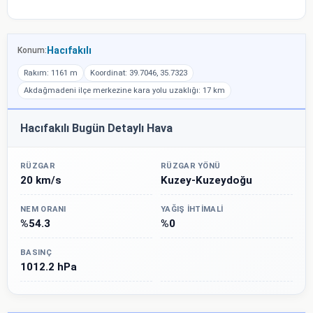
Hacıfakılı
Konum:
Rakım: 1161 m
Koordinat: 39.7046, 35.7323
Akdağmadeni ilçe merkezine kara yolu uzaklığı: 17 km
Hacıfakılı Bugün Detaylı Hava
RÜZGAR
RÜZGAR YÖNÜ
20 km/s
Kuzey-Kuzeydoğu
NEM ORANI
YAĞIŞ İHTIMALI
%54.3
%0
BASINÇ
1012.2 hPa