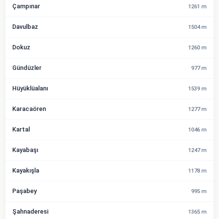
Çampınar
1261 m
Davulbaz
1504 m
Dokuz
1260 m
Gündüzler
977 m
Hüyüklüalanı
1539 m
Karacaören
1277 m
Kartal
1046 m
Kayabaşı
1247 m
Kayakışla
1178 m
Paşabey
995 m
Şahnaderesi
1365 m