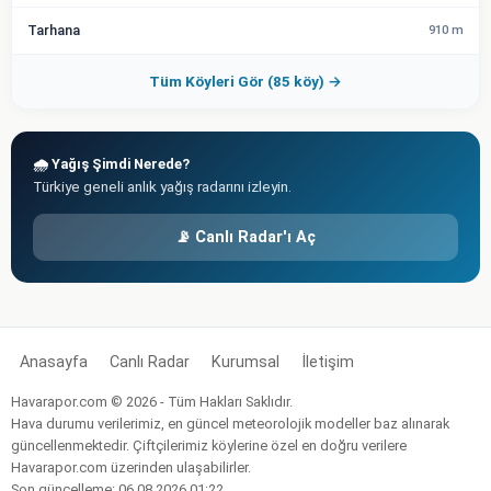
Tarhana
910 m
Tüm Köyleri Gör (85 köy) →
🌧️ Yağış Şimdi Nerede?
Türkiye geneli anlık yağış radarını izleyin.
📡 Canlı Radar'ı Aç
Anasayfa
Canlı Radar
Kurumsal
İletişim
Havarapor.com © 2026 - Tüm Hakları Saklıdır.
Hava durumu verilerimiz, en güncel meteorolojik modeller baz alınarak
güncellenmektedir. Çiftçilerimiz köylerine özel en doğru verilere
Havarapor.com üzerinden ulaşabilirler.
Son güncelleme: 06.08.2026 01:22