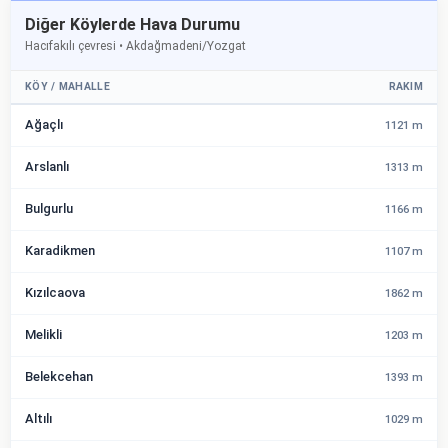
Diğer Köylerde Hava Durumu
Hacıfakılı çevresi • Akdağmadeni/Yozgat
KÖY / MAHALLE
RAKIM
Ağaçlı
1121 m
Arslanlı
1313 m
Bulgurlu
1166 m
Karadikmen
1107 m
Kızılcaova
1862 m
Melikli
1203 m
Belekcehan
1393 m
Altılı
1029 m