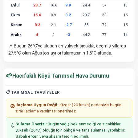
Eylül
23.7
16.6
9.9
24.4
57
13
Ekim
15.6
8.9
3.2
20.7
63
15
Kasım
8.2
2.1
-2.7
55
72
15
Aralık
4
0
-3
44.2
77
14
📌 Bugün 26°C'ye ulaşan en yüksek sıcaklık, geçmiş yıllarda
27.5°C olan Ağustos ayı ortalamasının 1.5°C altında.
🌱
Hacıfakılı Köyü Tarımsal Hava Durumu
📋 TARIMSAL TAVSIYELER
İlaçlama Uygun Değil:
rüzgar (20 km/h) nedeniyle bugün
🚫
zirai ilaçlama yapılması önerilmez.
Sulama Önerisi:
Bugün yağış beklenmediği ve sıcaklıklar
💧
yüksek (26°C) olduğu için bahçe ve tarla sulaması yapılabilir.
Sabah erken veya akşam tercih edilmeli.