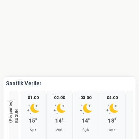
Saatlik Veriler
01:00
02:00
03:00
04:00
05
)
B
U
G
Ü
N
(
P
e
r
ş
e
m
b
e
15°
14°
14°
13°
1
Açık
Açık
Açık
Açık
Aç