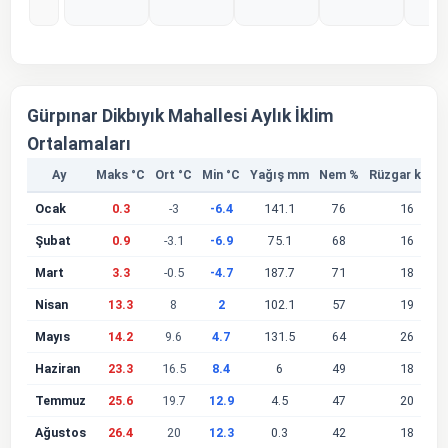
%0
%0
%0
%0
%
Gürpınar Dikbıyık Mahallesi Aylık İklim
Ortalamaları
Ay
Maks °C
Ort °C
Min °C
Yağış mm
Nem %
Rüzgar km/s
Ocak
0.3
-3
-6.4
141.1
76
16
Şubat
0.9
-3.1
-6.9
75.1
68
16
Mart
3.3
-0.5
-4.7
187.7
71
18
Nisan
13.3
8
2
102.1
57
19
Mayıs
14.2
9.6
4.7
131.5
64
26
Haziran
23.3
16.5
8.4
6
49
18
Temmuz
25.6
19.7
12.9
4.5
47
20
Ağustos
26.4
20
12.3
0.3
42
18