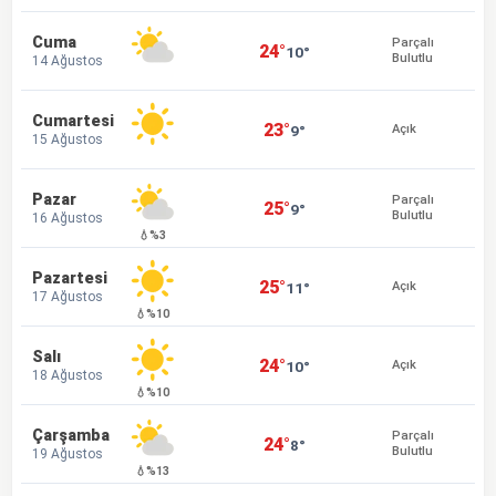
Cuma
Parçalı
24°
10°
Bulutlu
14 Ağustos
Cumartesi
23°
9°
Açık
15 Ağustos
Pazar
Parçalı
25°
9°
Bulutlu
16 Ağustos
💧%3
Pazartesi
25°
11°
Açık
17 Ağustos
💧%10
Salı
24°
10°
Açık
18 Ağustos
💧%10
Çarşamba
Parçalı
24°
8°
Bulutlu
19 Ağustos
💧%13