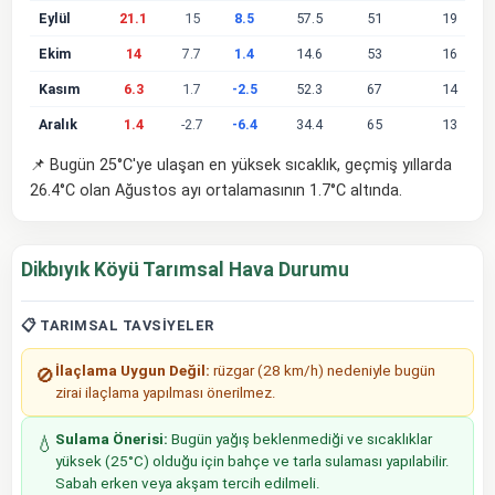
Eylül
21.1
15
8.5
57.5
51
19
Ekim
14
7.7
1.4
14.6
53
16
Kasım
6.3
1.7
-2.5
52.3
67
14
Aralık
1.4
-2.7
-6.4
34.4
65
13
📌 Bugün 25°C'ye ulaşan en yüksek sıcaklık, geçmiş yıllarda
26.4°C olan Ağustos ayı ortalamasının 1.7°C altında.
Dikbıyık Köyü Tarımsal Hava Durumu
📋 TARIMSAL TAVSIYELER
İlaçlama Uygun Değil:
rüzgar (28 km/h) nedeniyle bugün
🚫
zirai ilaçlama yapılması önerilmez.
Sulama Önerisi:
Bugün yağış beklenmediği ve sıcaklıklar
💧
yüksek (25°C) olduğu için bahçe ve tarla sulaması yapılabilir.
Sabah erken veya akşam tercih edilmeli.