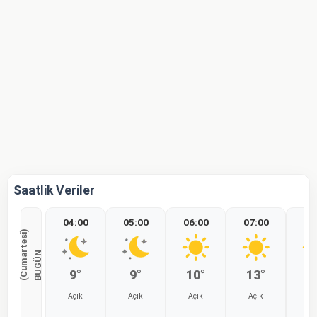
Saatlik Veriler
04:00
05:00
06:00
07:00
08
)
B
U
G
Ü
N
(
C
u
m
a
r
t
e
s
i
9°
9°
10°
13°
1
Açık
Açık
Açık
Açık
Aç