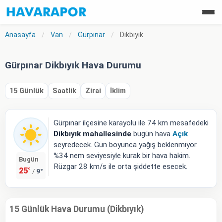
Anasayfa
/
Van
/
Gürpınar
/
Dikbıyık
Gürpınar Dikbıyık Hava Durumu
15 Günlük
Saatlik
Zirai
İklim
Gürpınar ilçesine karayolu ile 74 km mesafedeki
Dikbıyık mahallesinde
bugün hava
Açık
seyredecek. Gün boyunca yağış beklenmiyor.
%34 nem seviyesiyle kurak bir hava hakim.
Bugün
Rüzgar 28 km/s ile orta şiddette esecek.
25°
9°
/
15 Günlük Hava Durumu (Dikbıyık)