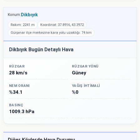
Dikbıyık
Konum:
Rakım: 2241 m
Koordinat: 37.8916, 43.3972
Gürpınar ilçe merkezine kara yolu uzaklığı: 74 km
Dikbıyık Bugün Detaylı Hava
RÜZGAR
RÜZGAR YÖNÜ
28 km/s
Güney
NEM ORANI
YAĞIŞ İHTIMALI
%34.1
%0
BASINÇ
1009.3 hPa
Diğer Köylerde Hava Durumu