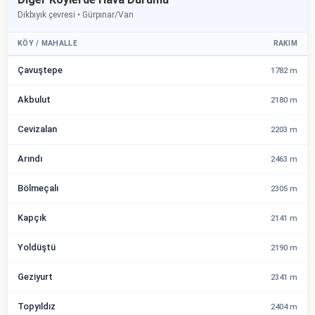
Dikbıyık çevresi • Gürpınar/Van
KÖY / MAHALLE
RAKIM
Çavuştepe
1782 m
Akbulut
2180 m
Cevizalan
2203 m
Arındı
2463 m
Bölmeçalı
2305 m
Kapçık
2141 m
Yoldüştü
2190 m
Geziyurt
2341 m
Topyıldız
2404 m