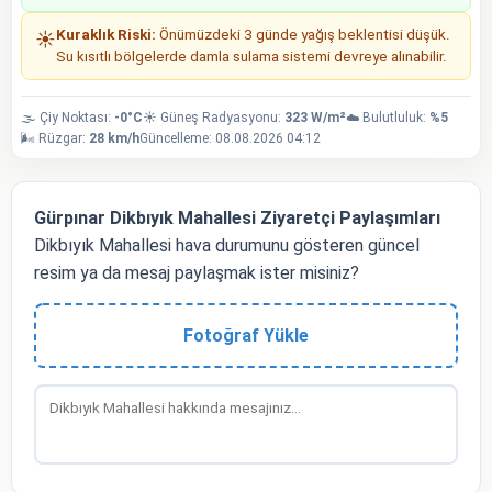
Kuraklık Riski:
Önümüzdeki 3 günde yağış beklentisi düşük.
☀️
Su kısıtlı bölgelerde damla sulama sistemi devreye alınabilir.
🌫️ Çiy Noktası:
-0°C
☀️ Güneş Radyasyonu:
323 W/m²
☁️ Bulutluluk:
%5
🌬️ Rüzgar:
28 km/h
Güncelleme: 08.08.2026 04:12
Gürpınar Dikbıyık Mahallesi Ziyaretçi Paylaşımları
Dikbıyık Mahallesi hava durumunu gösteren güncel
resim ya da mesaj paylaşmak ister misiniz?
Fotoğraf Yükle