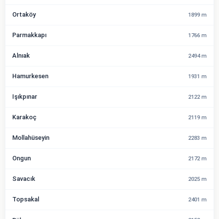
Ortaköy
1899 m
Parmakkapı
1766 m
Alnıak
2494 m
Hamurkesen
1931 m
Işıkpınar
2122 m
Karakoç
2119 m
Mollahüseyin
2283 m
Ongun
2172 m
Savacık
2025 m
Topsakal
2401 m