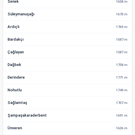
Senek
1658 m
Süleymanuşağı
1670 m
Ardıçlı
1769 m
Bardakçı
1587 m
Çağlayan
1587 m
Dağbek
1758 m
Derindere
1771 m
Nohutlu
1749 m
Sağlamtaş
1707 m
Şampaşakaraderbent
1691 m
Ünveren
1626 m