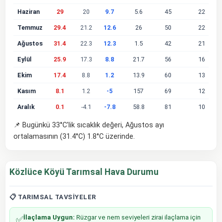
Haziran
29
20
9.7
5.6
45
22
Temmuz
29.4
21.2
12.6
26
50
22
Ağustos
31.4
22.3
12.3
1.5
42
21
Eylül
25.9
17.3
8.8
21.7
56
16
Ekim
17.4
8.8
1.2
13.9
60
13
Kasım
8.1
1.2
-5
157
69
12
Aralık
0.1
-4.1
-7.8
58.8
81
10
📌 Bugünkü 33°C'lik sıcaklık değeri, Ağustos ayı
ortalamasının (31.4°C) 1.8°C üzerinde.
Közlüce Köyü Tarımsal Hava Durumu
📋 TARIMSAL TAVSIYELER
İlaçlama Uygun:
Rüzgar ve nem seviyeleri zirai ilaçlama için
✅