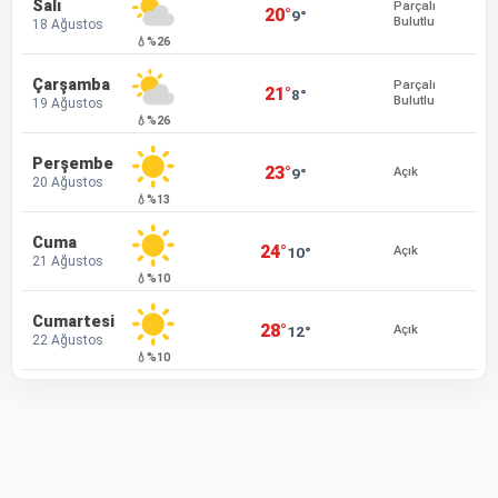
Salı
Parçalı
20°
9°
Bulutlu
18 Ağustos
💧%26
Çarşamba
Parçalı
21°
8°
Bulutlu
19 Ağustos
💧%26
Perşembe
23°
9°
Açık
20 Ağustos
💧%13
Cuma
24°
10°
Açık
21 Ağustos
💧%10
Cumartesi
28°
12°
Açık
22 Ağustos
💧%10