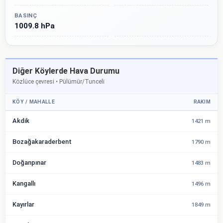
BASINÇ
1009.8 hPa
Diğer Köylerde Hava Durumu
Közlüce çevresi • Pülümür/Tunceli
KÖY / MAHALLE
RAKIM
Akdik
1421 m
Bozağakaraderbent
1790 m
Doğanpınar
1483 m
Kangallı
1496 m
Kayırlar
1849 m