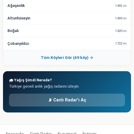
Ağaşenlik
1493 m
Altunhüseyin
1499 m
Boğalı
1420 m
Çobanyıldızı
1722 m
Tüm Köyleri Gör (49 köy) →
🌧️ Yağış Şimdi Nerede?
Türkiye geneli anlık yağış radarını izleyin.
📡 Canlı Radar'ı Aç