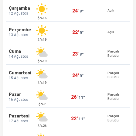
Çarşamba
24°
8°
Açık
12 Ağustos
💧%16
Perşembe
22°
9°
Açık
13 Ağustos
💧%19
Cuma
Parçalı
23°
8°
Bulutlu
14 Ağustos
💧%19
Cumartesi
Parçalı
24°
9°
Bulutlu
15 Ağustos
💧%19
Pazar
Parçalı
26°
11°
Bulutlu
16 Ağustos
💧%7
Pazartesi
Parçalı
22°
11°
Bulutlu
17 Ağustos
💧%26