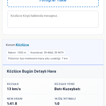
Fotoğraf Yükle
Közlüce
Konum:
Rakım: 1592 m
Koordinat: 39.4660, 39.9479
Pülümür ilçe merkezine kara yolu uzaklığı: 7 km
Közlüce Bugün Detaylı Hava
RÜZGAR
RÜZGAR YÖNÜ
13 km/s
Batı-Kuzeybatı
NEM ORANI
YAĞIŞ İHTIMALI
%41.8
%0