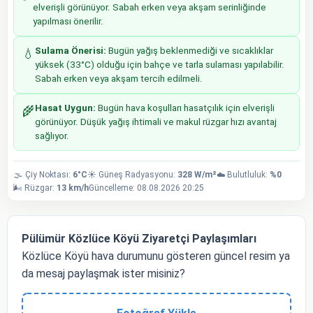
elverişli görünüyor. Sabah erken veya akşam serinliğinde
yapılması önerilir.
Sulama Önerisi:
Bugün yağış beklenmediği ve sıcaklıklar
💧
yüksek (33°C) olduğu için bahçe ve tarla sulaması yapılabilir.
Sabah erken veya akşam tercih edilmeli.
Hasat Uygun:
Bugün hava koşulları hasatçılık için elverişli
🌾
görünüyor. Düşük yağış ihtimali ve makul rüzgar hızı avantaj
sağlıyor.
🌫️ Çiy Noktası:
6°C
☀️ Güneş Radyasyonu:
328 W/m²
☁️ Bulutluluk:
%0
🌬️ Rüzgar:
13 km/h
Güncelleme: 08.08.2026 20:25
Pülümür Közlüce Köyü Ziyaretçi Paylaşımları
Közlüce Köyü hava durumunu gösteren güncel resim ya
da mesaj paylaşmak ister misiniz?