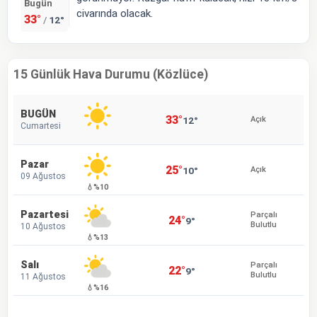
Bugün
civarında olacak.
33°
12°
/
15 Günlük Hava Durumu (Közlüce)
BUGÜN
33°
12°
Açık
Cumartesi
Pazar
25°
10°
Açık
09 Ağustos
💧%10
Pazartesi
Parçalı
24°
9°
Bulutlu
10 Ağustos
💧%13
Salı
Parçalı
22°
9°
Bulutlu
11 Ağustos
💧%16