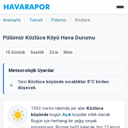
Anasayfa
/
Tunceli
/
Pülümür
/
Közlüce
Pülümür Közlüce Köyü Hava Durumu
15 Günlük
Saatlik
Zirai
İklim
Meteorolojik Uyarılar
Yarın
Közlüce köyünde
sıcaklıklar 8°C birden
düşecek.
1592 metre rakımda yer alan
Közlüce
köyünde
bugün
Açık
koşullar etkili olacak.
Bugün için herhangi bir yağış sinyali
görünmüyor. Rüzgar hafif kalacak, hızı 13 km/s