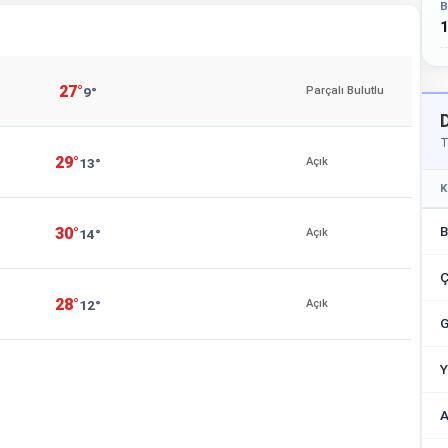
B
1
27°
9°
Parçalı Bulutlu
T
29°
13°
Açık
K
B
30°
14°
Açık
Ç
28°
12°
Açık
G
Y
A