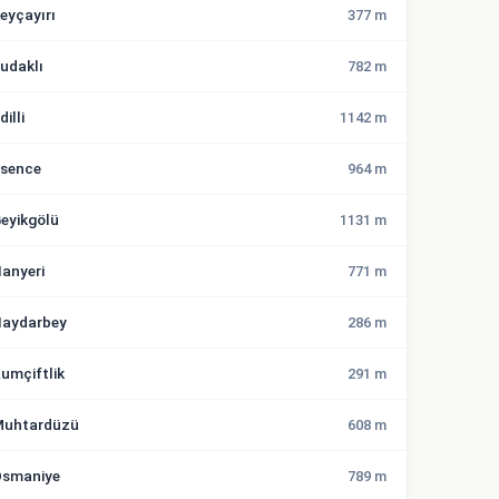
eyçayırı
377 m
udaklı
782 m
dilli
1142 m
sence
964 m
eyikgölü
1131 m
anyeri
771 m
aydarbey
286 m
umçiftlik
291 m
uhtardüzü
608 m
smaniye
789 m