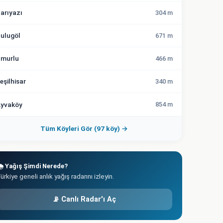
arıyazı
304 m
ulugöl
671 m
murlu
466 m
eşilhisar
340 m
yvaköy
854 m
Tüm Köyleri Gör (97 köy) →
️ Yağış Şimdi Nerede?
ürkiye geneli anlık yağış radarını izleyin.
📡 Canlı Radar'ı Aç