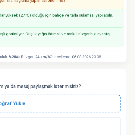
n zirai ilaçlama yapılması önerilmez.
r yüksek (27°C) olduğu için bahçe ve tarla sulaması yapılabilir.
işli görünüyor. Düşük yağış ihtimali ve makul rüzgar hızı avantaj
luluk:
%28
🌬️ Rüzgar:
24 km/h
Güncelleme: 06.08.2026 20:08
m ya da mesaj paylaşmak ister misiniz?
oğraf Yükle