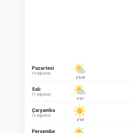
Pazartesi
10 Ağustos
💧%10
Salı
11 Ağustos
💧%7
Çarşamba
12 Ağustos
💧%3
Perşembe