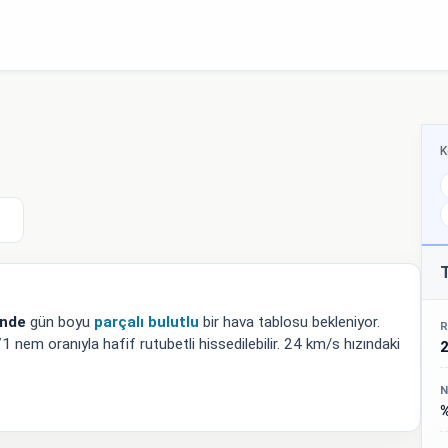
K
T
ünde
gün boyu
parçalı bulutlu
bir hava tablosu bekleniyor.
R
em oranıyla hafif rutubetli hissedilebilir. 24 km/s hızındaki
N