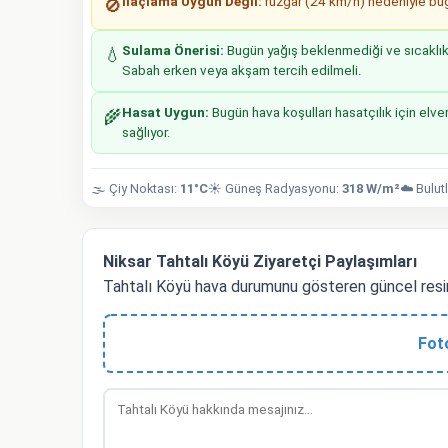
İlaçlama Uygun Değil:
rüzgar (24 km/h) nedeniyle bugü
🚫
Sulama Önerisi:
Bugün yağış beklenmediği ve sıcaklıkla
💧
Sabah erken veya akşam tercih edilmeli.
Hasat Uygun:
Bugün hava koşulları hasatçılık için elver
🌾
sağlıyor.
🌫️ Çiy Noktası:
11°C
☀️ Güneş Radyasyonu:
318 W/m²
☁️ Bulut
Niksar Tahtalı Köyü Ziyaretçi Paylaşımları
Tahtalı Köyü hava durumunu gösteren güncel resi
Fot