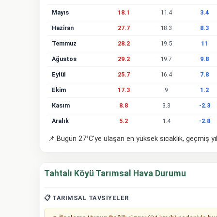
Mayıs
18.1
11.4
3.4
Haziran
27.7
18.3
8.3
Temmuz
28.2
19.5
11
Ağustos
29.2
19.7
9.8
Eylül
25.7
16.4
7.8
Ekim
17.3
9
1.2
Kasım
8.8
3.3
-2.3
Aralık
5.2
1.4
-2.8
📌 Bugün 27°C'ye ulaşan en yüksek sıcaklık, geçmiş yıl
Tahtalı Köyü Tarımsal Hava Durumu
📋 TARIMSAL TAVSIYELER