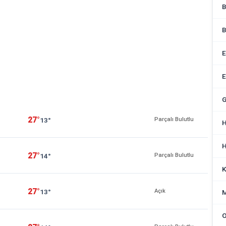
B
B
E
E
G
27°
13°
Parçalı Bulutlu
H
H
27°
14°
Parçalı Bulutlu
K
27°
13°
Açık
M
O