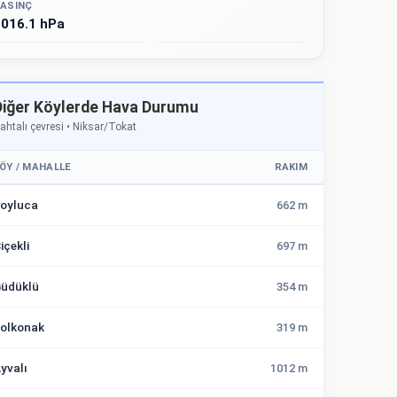
ASINÇ
016.1 hPa
Diğer Köylerde Hava Durumu
ahtalı çevresi • Niksar/Tokat
ÖY / MAHALLE
RAKIM
oyluca
662 m
içekli
697 m
üdüklü
354 m
olkonak
319 m
yvalı
1012 m