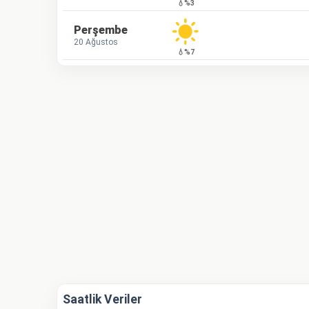
💧%3
Perşembe
20 Ağustos
💧%7
Saatlik Veriler