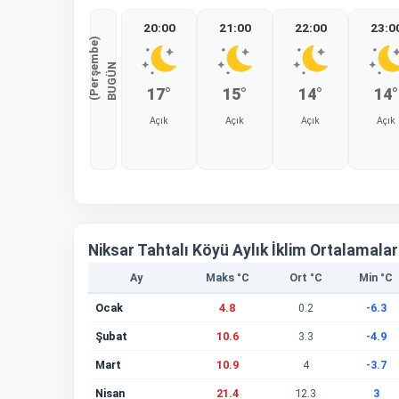
20:00
21:00
22:00
23:0
)
B
U
G
Ü
N
(
P
e
r
ş
e
m
b
e
17°
15°
14°
14°
Açık
Açık
Açık
Açık
%0
%0
%0
%0
Niksar Tahtalı Köyü Aylık İklim Ortalamalar
Ay
Maks °C
Ort °C
Min °C
Ocak
4.8
0.2
-6.3
Şubat
10.6
3.3
-4.9
Mart
10.9
4
-3.7
Nisan
21.4
12.3
3