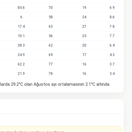
85.6
70
19
6.9
6
58
24
8.6
17.4
63
27
7.8
10.1
56
23
7.7
38.3
62
20
6.4
24.9
69
17
4.3
62.2
77
16
3.7
21.9
78
16
3.4
larda 29.2°C olan Ağustos ayı ortalamasının 2.1°C altında.