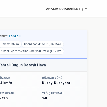
ANASAYFA
RADAR
İLETİŞİM
Tahtalı
onum:
Rakım: 837 m
Koordinat: 40.5081, 36.8549
Niksar ilçe merkezine kara yolu uzaklığı: 17 km
ahtalı Bugün Detaylı Hava
ÜZGAR
RÜZGAR YÖNÜ
24 km/s
Kuzey-Kuzeybatı
EM ORANI
YAĞIŞ İHTIMALI
%71.2
%0