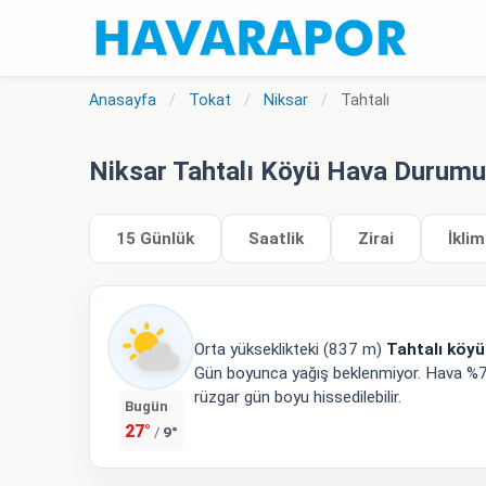
Anasayfa
/
Tokat
/
Niksar
/
Tahtalı
Niksar Tahtalı Köyü Hava Durumu
15 Günlük
Saatlik
Zirai
İklim
Orta yükseklikteki (837 m)
Tahtalı köy
Gün boyunca yağış beklenmiyor. Hava %71 n
rüzgar gün boyu hissedilebilir.
Bugün
27°
9°
/