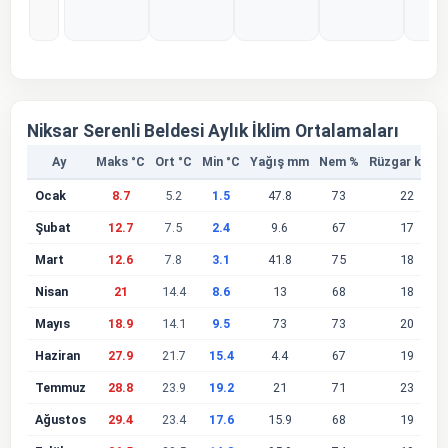
%0
%0
%0
%0
%
Niksar Serenli Beldesi Aylık İklim Ortalamaları
Ay
Maks °C
Ort °C
Min °C
Yağış mm
Nem %
Rüzgar km/s
Ocak
8.7
5.2
1.5
47.8
73
22
Şubat
12.7
7.5
2.4
9.6
67
17
Mart
12.6
7.8
3.1
41.8
75
18
Nisan
21
14.4
8.6
13
68
18
Mayıs
18.9
14.1
9.5
73
73
20
Haziran
27.9
21.7
15.4
4.4
67
19
Temmuz
28.8
23.9
19.2
21
71
23
Ağustos
29.4
23.4
17.6
15.9
68
19