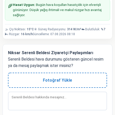
Hasat Uygun:
Bugün hava koşulları hasatçılık için elverişli
🌾
görünüyor. Düşük yağış ihtimali ve makul rüzgar hızı avantaj
sağlıyor.
🌫️ Çiy Noktası:
15°C
☀️ Güneş Radyasyonu:
314 W/m²
☁️ Bulutluluk:
%7
🌬️ Rüzgar:
16 km/h
Güncelleme: 07.08.2026 08:18
Niksar Serenli Beldesi Ziyaretçi Paylaşımları
Serenli Beldesi hava durumunu gösteren güncel resim
ya da mesaj paylaşmak ister misiniz?
Fotoğraf Yükle