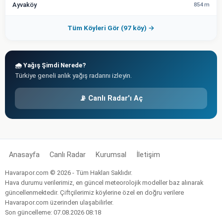
Ayvaköy
854 m
Tüm Köyleri Gör (97 köy) →
🌧️ Yağış Şimdi Nerede?
Türkiye geneli anlık yağış radarını izleyin.
📡 Canlı Radar'ı Aç
Anasayfa
Canlı Radar
Kurumsal
İletişim
Havarapor.com © 2026 - Tüm Hakları Saklıdır.
Hava durumu verilerimiz, en güncel meteorolojik modeller baz alınarak
güncellenmektedir. Çiftçilerimiz köylerine özel en doğru verilere
Havarapor.com üzerinden ulaşabilirler.
Son güncelleme: 07.08.2026 08:18