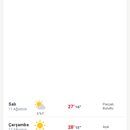
Salı
Parçalı
27°
16°
Bulutlu
11 Ağustos
💧%7
Çarşamba
28°
15°
Açık
12 Ağustos