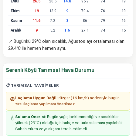
Eylül
26.5
20.5
14.8
95.9
74
19
Ekim
19
13.9
9
70.4
76
19
Kasım
11.6
7.2
3
86
79
16
Aralık
9
5.2
1.6
27.1
74
15
📌 Bugünkü 29°C olan sıcaklık, Ağustos ayı ortalaması olan
29.4°C ile hemen hemen aynı.
Serenli Köyü Tarımsal Hava Durumu
📋 TARIMSAL TAVSIYELER
İlaçlama Uygun Değil:
rüzgar (16 km/h) nedeniyle bugün
🚫
zirai ilaçlama yapılması önerilmez.
Sulama Önerisi:
Bugün yağış beklenmediği ve sıcaklıklar
💧
yüksek (29°C) olduğu için bahçe ve tarla sulaması yapılabilir.
Sabah erken veya akşam tercih edilmeli.