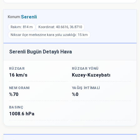
Serenli
Konum:
Rakım: 814 m
Koordinat: 40.6616, 36.8710
Niksar ilçe merkezine kara yolu uzaklığı: 15 km
Serenli Bugün Detaylı Hava
RÜZGAR
RÜZGAR YÖNÜ
16 km/s
Kuzey-Kuzeybatı
NEM ORANI
YAĞIŞ İHTIMALI
%70
%0
BASINÇ
1008.6 hPa