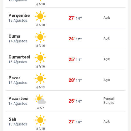
💧%10
Perşembe
27°
14°
Açık
13 Ağustos
💧%10
Cuma
24°
12°
Açık
14 Ağustos
💧%16
Cumartesi
25°
11°
Açık
15 Ağustos
💧%16
Pazar
28°
11°
Açık
16 Ağustos
💧%13
Pazartesi
Parçalı
25°
14°
Bulutlu
17 Ağustos
💧%7
Salı
27°
14°
Açık
18 Ağustos
💧%10