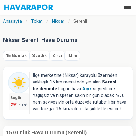
Anasayfa
/
Tokat
/
Niksar
/
Serenli
Niksar Serenli Hava Durumu
15 Günlük
Saatlik
Zirai
İklim
İlçe merkezine (Niksar) karayolu üzerinden
yaklaşık 15 km mesafede yer alan
Serenli
beldesinde
bugün hava
Açık
seyredecek.
Yağışsız ve nispeten sakin bir gün olacak. %70
Bugün
nem seviyesiyle orta düzeyde rutubetli bir hava
29°
16°
/
var. Rüzgar 16 km/s ile orta şiddette esecek.
15 Günlük Hava Durumu (Serenli)