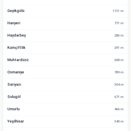
Geyikgölü
1131 m
Hanyeri
771 m
Haydarbey
286 m
Kumçiftlik
291 m
Muhtardüzü
608 m
Osmaniye
789 m
Sarıyazı
304 m
Sulugöl
671 m
Umurlu
466 m
Yeşilhisar
340 m