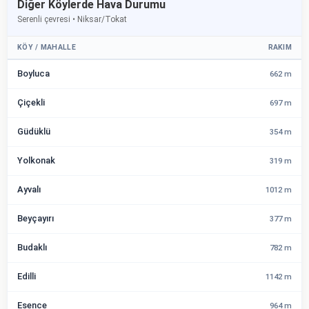
Diğer Köylerde Hava Durumu
Serenli çevresi • Niksar/Tokat
KÖY / MAHALLE
RAKIM
Boyluca
662 m
Çiçekli
697 m
Güdüklü
354 m
Yolkonak
319 m
Ayvalı
1012 m
Beyçayırı
377 m
Budaklı
782 m
Edilli
1142 m
Esence
964 m