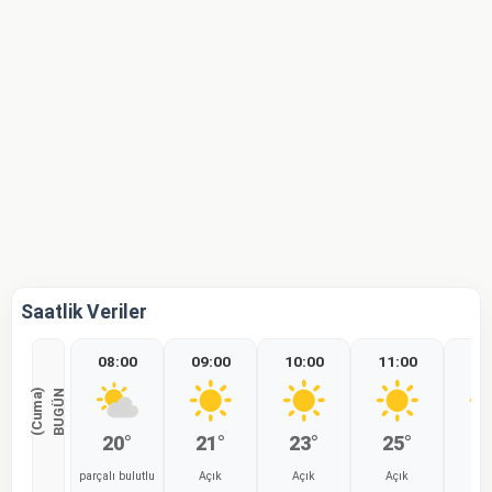
Saatlik Veriler
08:00
09:00
10:00
11:00
12
)
B
U
G
Ü
N
(
C
u
m
a
20°
21°
23°
25°
2
parçalı bulutlu
Açık
Açık
Açık
Aç