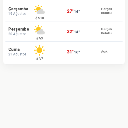
Çarşamba
Parçalı
27°
14°
Bulutlu
19 Ağustos
💧%10
Perşembe
Parçalı
32°
14°
Bulutlu
20 Ağustos
💧%3
Cuma
31°
16°
Açık
21 Ağustos
💧%7