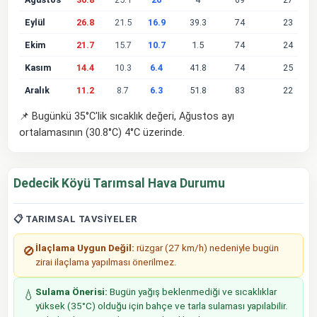
Eylül
26.8
21.5
16.9
39.3
74
23
Ekim
21.7
15.7
10.7
1.5
74
24
Kasım
14.4
10.3
6.4
41.8
74
25
Aralık
11.2
8.7
6.3
51.8
83
22
📌 Bugünkü 35°C'lik sıcaklık değeri, Ağustos ayı
ortalamasının (30.8°C) 4°C üzerinde.
Dedecik Köyü Tarımsal Hava Durumu
📋 TARIMSAL TAVSIYELER
İlaçlama Uygun Değil:
rüzgar (27 km/h) nedeniyle bugün
🚫
zirai ilaçlama yapılması önerilmez.
Sulama Önerisi:
Bugün yağış beklenmediği ve sıcaklıklar
💧
yüksek (35°C) olduğu için bahçe ve tarla sulaması yapılabilir.