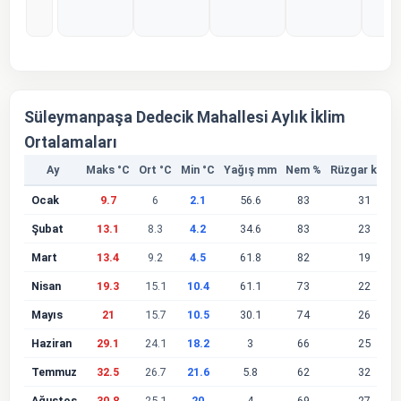
%0
%0
%0
%0
%
Süleymanpaşa Dedecik Mahallesi Aylık İklim
Ortalamaları
Ay
Maks °C
Ort °C
Min °C
Yağış mm
Nem %
Rüzgar km/s
Ocak
9.7
6
2.1
56.6
83
31
Şubat
13.1
8.3
4.2
34.6
83
23
Mart
13.4
9.2
4.5
61.8
82
19
Nisan
19.3
15.1
10.4
61.1
73
22
Mayıs
21
15.7
10.5
30.1
74
26
Haziran
29.1
24.1
18.2
3
66
25
Temmuz
32.5
26.7
21.6
5.8
62
32
Ağustos
30.8
25.1
20
4
69
27