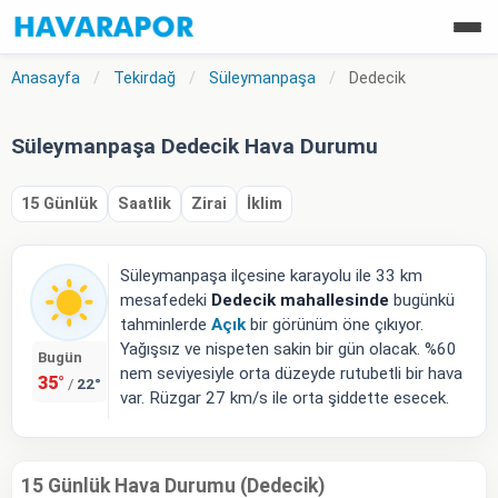
Anasayfa
/
Tekirdağ
/
Süleymanpaşa
/
Dedecik
Süleymanpaşa Dedecik Hava Durumu
15 Günlük
Saatlik
Zirai
İklim
Süleymanpaşa ilçesine karayolu ile 33 km
mesafedeki
Dedecik mahallesinde
bugünkü
tahminlerde
Açık
bir görünüm öne çıkıyor.
Yağışsız ve nispeten sakin bir gün olacak. %60
Bugün
nem seviyesiyle orta düzeyde rutubetli bir hava
35°
22°
/
var. Rüzgar 27 km/s ile orta şiddette esecek.
15 Günlük Hava Durumu (Dedecik)