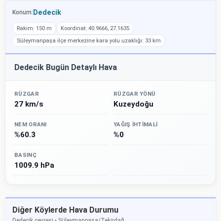
Dedecik
Konum:
Rakım: 150 m
Koordinat: 40.9666, 27.1635
Süleymanpaşa ilçe merkezine kara yolu uzaklığı: 33 km
Dedecik Bugün Detaylı Hava
RÜZGAR
RÜZGAR YÖNÜ
27 km/s
Kuzeydoğu
NEM ORANI
YAĞIŞ İHTIMALI
%60.3
%0
BASINÇ
1009.9 hPa
Diğer Köylerde Hava Durumu
Dedecik çevresi • Süleymanpaşa/Tekirdağ