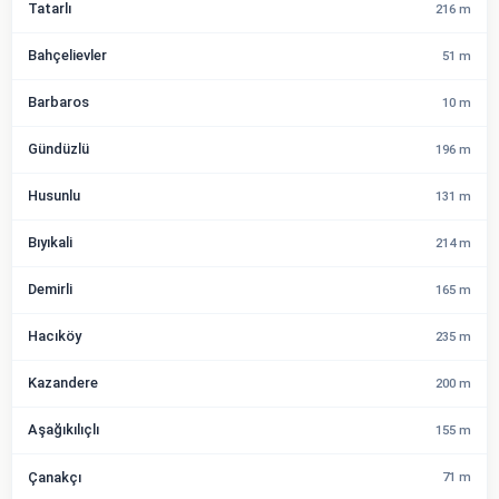
Tatarlı
216 m
Bahçelievler
51 m
Barbaros
10 m
Gündüzlü
196 m
Husunlu
131 m
Bıyıkali
214 m
Demirli
165 m
Hacıköy
235 m
Kazandere
200 m
Aşağıkılıçlı
155 m
Çanakçı
71 m