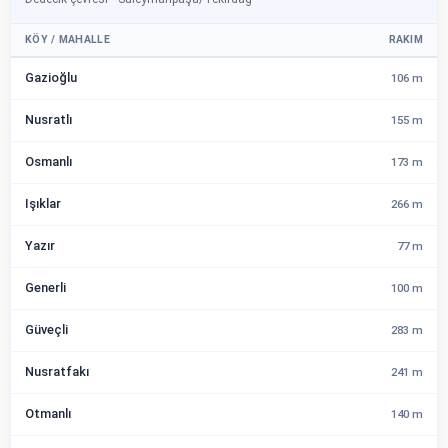
KÖY / MAHALLE
RAKIM
Gazioğlu
106 m
Nusratlı
155 m
Osmanlı
173 m
Işıklar
266 m
Yazır
77 m
Generli
100 m
Güveçli
283 m
Nusratfakı
241 m
Otmanlı
140 m