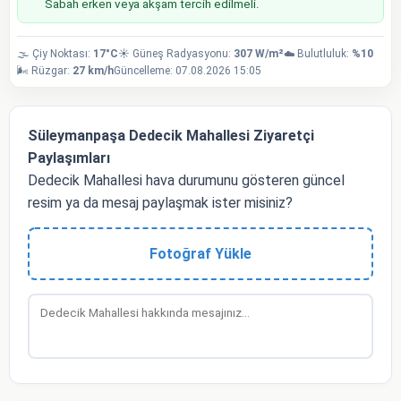
Sabah erken veya akşam tercih edilmeli.
🌫️ Çiy Noktası:
17°C
☀️ Güneş Radyasyonu:
307 W/m²
☁️ Bulutluluk:
%10
🌬️ Rüzgar:
27 km/h
Güncelleme: 07.08.2026 15:05
Süleymanpaşa Dedecik Mahallesi Ziyaretçi
Paylaşımları
Dedecik Mahallesi hava durumunu gösteren güncel
resim ya da mesaj paylaşmak ister misiniz?
Fotoğraf Yükle