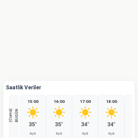
Saatlik Veriler
15:00
16:00
17:00
18:00
19
)
B
U
G
Ü
N
(
C
u
m
a
35°
35°
34°
34°
3
Açık
Açık
Açık
Açık
Aç