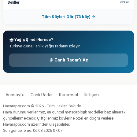
Deliller
233 m
Tüm Köyleri Gör (73 köy) →
🌧️ Yağış Şimdi Nerede?
Türkiye geneli anlık yağış radarını izleyin.
📡 Canlı Radar'ı Aç
Anasayfa
Canlı Radar
Kurumsal
İletişim
Havarapor.com © 2026 - Tüm Hakları Saklıdır.
Hava durumu verilerimiz, en güncel meteorolojik modeller baz alınarak
güncellenmektedir. Çiftçilerimiz köylerine özel en doğru verilere
Havarapor.com üzerinden ulaşabilirler.
Son güncelleme: 06.08.2026 07:07