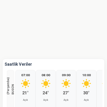
Saatlik Veriler
07:00
08:00
09:00
10:00
11
)
B
U
G
Ü
N
(
P
e
r
ş
e
m
b
e
21°
24°
27°
30°
3
Açık
Açık
Açık
Açık
Aç