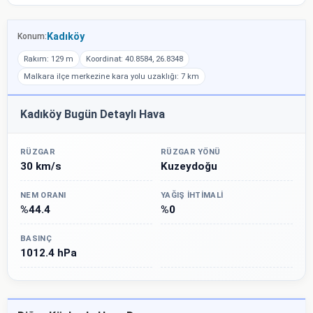
Kadıköy
Konum:
Rakım: 129 m
Koordinat: 40.8584, 26.8348
Malkara ilçe merkezine kara yolu uzaklığı: 7 km
Kadıköy Bugün Detaylı Hava
RÜZGAR
RÜZGAR YÖNÜ
30 km/s
Kuzeydoğu
NEM ORANI
YAĞIŞ İHTIMALI
%44.4
%0
BASINÇ
1012.4 hPa