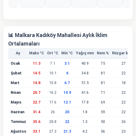
%0
%0
%0
%0
%
📊 Malkara Kadıköy Mahallesi Aylık İklim
Ortalamaları
Ay
Maks °C
Ort °C
Min °C
Yağış mm
Nem %
Rüzgar km/s
Ocak
11.3
7.1
3.1
40.9
75
27
Şubat
14.5
10.1
6
34.8
81
22
Mart
14.8
10.8
6.7
51.5
81
18
Nisan
20.7
16.2
10.9
41.6
71
22
Mayıs
22.7
17.6
12.1
17.8
69
22
Haziran
31.4
26
20
1.8
59
22
Temmuz
35.6
28.8
22
1.3
50
26
Ağustos
33.1
27.3
21.3
4.2
56
23