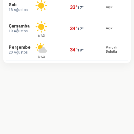
Salı
33°
17°
Açık
18 Ağustos
Çarşamba
34°
17°
Açık
19 Ağustos
💧%3
Perşembe
Parçalı
34°
18°
Bulutlu
20 Ağustos
💧%3