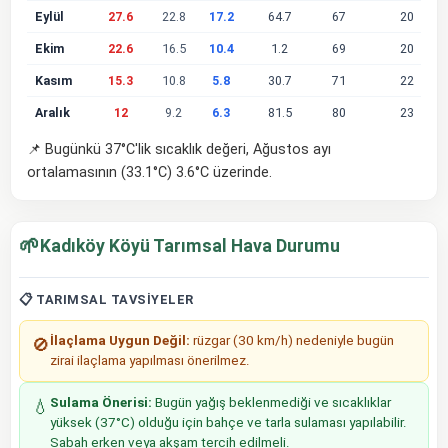
Eylül
27.6
22.8
17.2
64.7
67
20
Ekim
22.6
16.5
10.4
1.2
69
20
Kasım
15.3
10.8
5.8
30.7
71
22
Aralık
12
9.2
6.3
81.5
80
23
📌 Bugünkü 37°C'lik sıcaklık değeri, Ağustos ayı
ortalamasının (33.1°C) 3.6°C üzerinde.
🌱
Kadıköy Köyü Tarımsal Hava Durumu
📋 TARIMSAL TAVSIYELER
İlaçlama Uygun Değil:
rüzgar (30 km/h) nedeniyle bugün
🚫
zirai ilaçlama yapılması önerilmez.
Sulama Önerisi:
Bugün yağış beklenmediği ve sıcaklıklar
💧
yüksek (37°C) olduğu için bahçe ve tarla sulaması yapılabilir.
Sabah erken veya akşam tercih edilmeli.