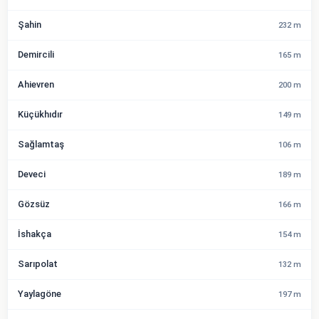
Şahin
232 m
Demircili
165 m
Ahievren
200 m
Küçükhıdır
149 m
Sağlamtaş
106 m
Deveci
189 m
Gözsüz
166 m
İshakça
154 m
Sarıpolat
132 m
Yaylagöne
197 m