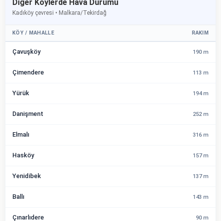
Diğer Köylerde Hava Durumu
Kadıköy çevresi • Malkara/Tekirdağ
KÖY / MAHALLE
RAKIM
Çavuşköy
190 m
Çimendere
113 m
Yürük
194 m
Danişment
252 m
Elmalı
316 m
Hasköy
157 m
Yenidibek
137 m
Ballı
143 m
Çınarlıdere
90 m