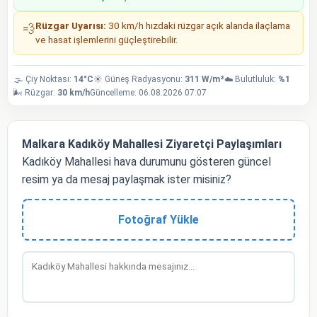
Rüzgar Uyarısı:
30 km/h hızdaki rüzgar açık alanda ilaçlama
💨
ve hasat işlemlerini güçleştirebilir.
🌫️ Çiy Noktası:
14°C
☀️ Güneş Radyasyonu:
311 W/m²
☁️ Bulutluluk:
%1
🌬️ Rüzgar:
30 km/h
Güncelleme: 06.08.2026 07:07
Malkara Kadıköy Mahallesi Ziyaretçi Paylaşımları
Kadıköy Mahallesi hava durumunu gösteren güncel
resim ya da mesaj paylaşmak ister misiniz?
Fotoğraf Yükle