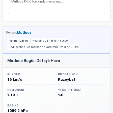
Mutluca
Konum:
Rakım: 1238 m
Koordinat: 37.4818, 43.0690
Beytüşşebap ilçe merkezine kara yolu uzaklığı: 21 km
Mutluca Bugün Detaylı Hava
RÜZGAR
RÜZGAR YÖNÜ
16 km/s
Kuzeybatı
NEM ORANI
YAĞIŞ İHTIMALI
%19.1
%0
BASINÇ
1009.2 hPa