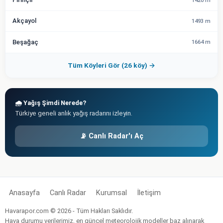
1420 m
Akçayol
1493 m
Beşağaç
1664 m
Tüm Köyleri Gör (26 köy) →
🌧️ Yağış Şimdi Nerede?
Türkiye geneli anlık yağış radarını izleyin.
📡 Canlı Radar'ı Aç
Anasayfa
Canlı Radar
Kurumsal
İletişim
Havarapor.com © 2026 - Tüm Hakları Saklıdır.
Hava durumu verilerimiz, en güncel meteorolojik modeller baz alınarak