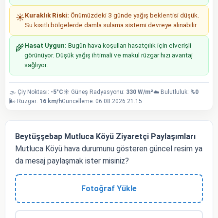
Kuraklık Riski:
Önümüzdeki 3 günde yağış beklentisi düşük.
☀️
Su kısıtlı bölgelerde damla sulama sistemi devreye alınabilir.
Hasat Uygun:
Bugün hava koşulları hasatçılık için elverişli
🌾
görünüyor. Düşük yağış ihtimali ve makul rüzgar hızı avantaj
sağlıyor.
🌫️ Çiy Noktası:
-5°C
☀️ Güneş Radyasyonu:
330 W/m²
☁️ Bulutluluk:
%0
🌬️ Rüzgar:
16 km/h
Güncelleme: 06.08.2026 21:15
Beytüşşebap Mutluca Köyü Ziyaretçi Paylaşımları
Mutluca Köyü hava durumunu gösteren güncel resim ya
da mesaj paylaşmak ister misiniz?
Fotoğraf Yükle