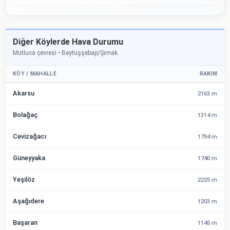
Diğer Köylerde Hava Durumu
Mutluca çevresi • Beytüşşebap/Şırnak
KÖY / MAHALLE
RAKIM
Akarsu
2163 m
Bolağaç
1314 m
Cevizağacı
1794 m
Güneyyaka
1740 m
Yeşilöz
2225 m
Aşağıdere
1203 m
Başaran
1145 m