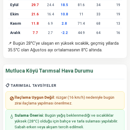
Eylül
29.7
24.4
18.5
81.6
34
19
Ekim
21.6
16.4
10.8
11
33
19
Kasım
11.8
6.9
2.8
71.4
68
13
Aralık
7.7
2.7
-2.2
44.9
64
16
📌 Bugün 28°C'ye ulaşan en yüksek sıcaklık, geçmiş yıllarda
35.5°C olan Ağustos ayı ortalamasının 8°C altında.
Mutluca Köyü Tarımsal Hava Durumu
📋 TARIMSAL TAVSIYELER
İlaçlama Uygun Değil:
rüzgar (16 km/h) nedeniyle bugün
🚫
zirai ilaçlama yapılması önerilmez.
Sulama Önerisi:
Bugün yağış beklenmediği ve sıcaklıklar
💧
yüksek (28°C) olduğu için bahçe ve tarla sulaması yapılabilir.
Sabah erken veya akşam tercih edilmeli.