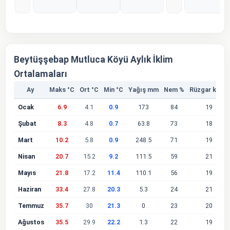
%0
%0
%0
%0
Beytüşşebap Mutluca Köyü Aylık İklim
Ortalamaları
Ay
Maks °C
Ort °C
Min °C
Yağış mm
Nem %
Rüzgar km/s
Ocak
6.9
4.1
0.9
173
84
19
Şubat
8.3
4.8
0.7
63.8
73
18
Mart
10.2
5.8
0.9
248.5
71
19
Nisan
20.7
15.2
9.2
111.5
59
21
Mayıs
21.8
17.2
11.4
110.1
56
19
Haziran
33.4
27.8
20.3
5.3
24
21
Temmuz
35.7
30
21.3
0
23
20
Ağustos
35.5
29.9
22.2
1.3
22
19