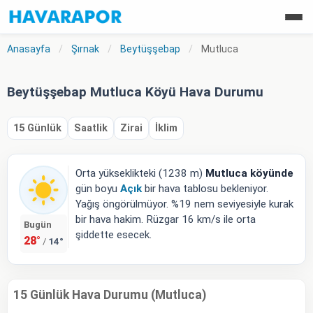
Anasayfa
/
Şırnak
/
Beytüşşebap
/
Mutluca
Beytüşşebap Mutluca Köyü Hava Durumu
15 Günlük
Saatlik
Zirai
İklim
Orta yükseklikteki (1238 m)
Mutluca köyünde
gün boyu
Açık
bir hava tablosu bekleniyor.
Yağış öngörülmüyor. %19 nem seviyesiyle kurak
bir hava hakim. Rüzgar 16 km/s ile orta
Bugün
şiddette esecek.
28°
14°
/
15 Günlük Hava Durumu (Mutluca)