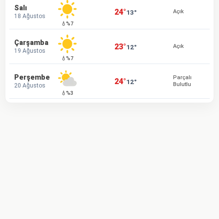
Salı
24°
13°
Açık
18 Ağustos
💧%7
Çarşamba
23°
12°
Açık
19 Ağustos
💧%7
Perşembe
Parçalı
24°
12°
Bulutlu
20 Ağustos
💧%3