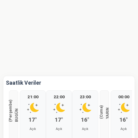
Saatlik Veriler
21:00
22:00
23:00
00:00
)
)
Y
A
R
I
N
(
C
u
m
a
B
U
G
Ü
N
(
P
e
r
ş
e
m
b
e
17°
17°
16°
16°
Açık
Açık
Açık
Açık