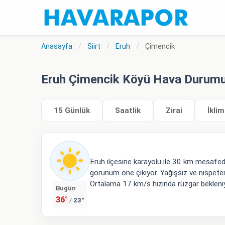
Anasayfa
/
Siirt
/
Eruh
/
Çimencik
Eruh Çimencik Köyü Hava Durum
15 Günlük
Saatlik
Zirai
İklim
Eruh ilçesine karayolu ile 30 km mesafe
görünüm öne çıkıyor. Yağışsız ve nispete
Ortalama 17 km/s hızında rüzgar bekleniy
Bugün
36°
23°
/