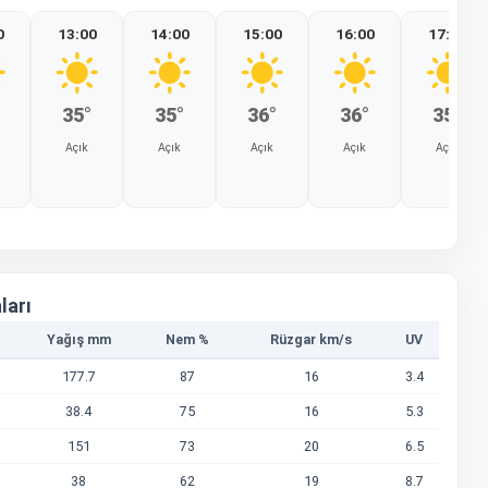
0
13:00
14:00
15:00
16:00
17:00
35°
35°
36°
36°
35°
Açık
Açık
Açık
Açık
Açık
%0
%0
%0
%0
%0
ları
Yağış mm
Nem %
Rüzgar km/s
UV
177.7
87
16
3.4
38.4
75
16
5.3
151
73
20
6.5
38
62
19
8.7