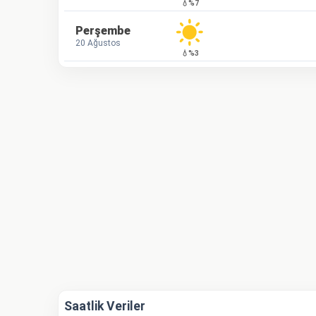
💧%7
Perşembe
20 Ağustos
💧%3
Saatlik Veriler