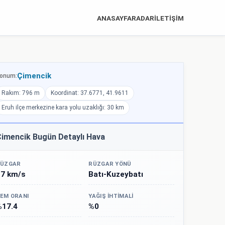
ANASAYFA
RADAR
İLETİŞİM
Çimencik
onum:
Rakım: 796 m
Koordinat: 37.6771, 41.9611
Eruh ilçe merkezine kara yolu uzaklığı: 30 km
imencik Bugün Detaylı Hava
ÜZGAR
RÜZGAR YÖNÜ
17 km/s
Batı-Kuzeybatı
EM ORANI
YAĞIŞ İHTIMALI
%17.4
%0