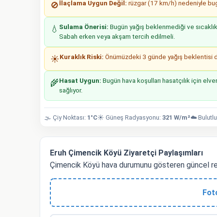
İlaçlama Uygun Değil:
rüzgar (17 km/h) nedeniyle bugü
🚫
Sulama Önerisi:
Bugün yağış beklenmediği ve sıcaklıkla
💧
Sabah erken veya akşam tercih edilmeli.
Kuraklık Riski:
Önümüzdeki 3 günde yağış beklentisi düş
☀️
Hasat Uygun:
Bugün hava koşulları hasatçılık için elver
🌾
sağlıyor.
🌫️ Çiy Noktası:
1°C
☀️ Güneş Radyasyonu:
321 W/m²
☁️ Bulutlu
Eruh Çimencik Köyü Ziyaretçi Paylaşımları
Çimencik Köyü hava durumunu gösteren güncel res
Fot