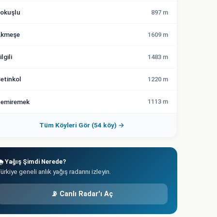
okuşlu
897 m
kmeşe
1609 m
ilgili
1483 m
etinkol
1220 m
emiremek
1113 m
Tüm Köyleri Gör (54 köy) →
️ Yağış Şimdi Nerede?
ürkiye geneli anlık yağış radarını izleyin.
📡 Canlı Radar'ı Aç