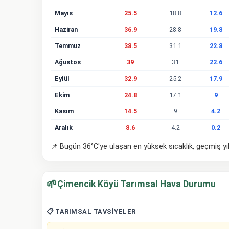
Mayıs
25.5
18.8
12.6
Haziran
36.9
28.8
19.8
Temmuz
38.5
31.1
22.8
Ağustos
39
31
22.6
Eylül
32.9
25.2
17.9
Ekim
24.8
17.1
9
Kasım
14.5
9
4.2
Aralık
8.6
4.2
0.2
📌 Bugün 36°C'ye ulaşan en yüksek sıcaklık, geçmiş yı
🌱
Çimencik Köyü Tarımsal Hava Durumu
📋 TARIMSAL TAVSIYELER