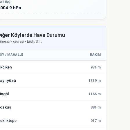
ASINÇ
004.9 hPa
Diğer Köylerde Hava Durumu
imencik çevresi • Eruh/Siirt
ÖY / MAHALLE
RAKIM
kdiken
971 m
ayıryüzü
1319 m
ingöl
1166 m
ozkuş
881 m
ekliktepe
917 m