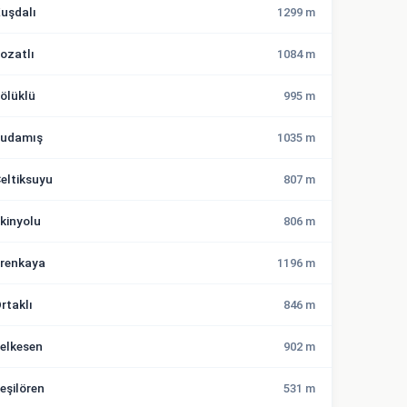
uşdalı
1299 m
ozatlı
1084 m
ölüklü
995 m
udamış
1035 m
eltiksuyu
807 m
kinyolu
806 m
renkaya
1196 m
rtaklı
846 m
elkesen
902 m
eşilören
531 m