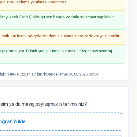
n zirai ilaçlama yapılması önerilmez.
r yüksek (36°C) olduğu için bahçe ve tarla sulaması yapılabilir.
ük. Su kısıtlı bölgelerde damla sulama sistemi devreye alınabilir.
işli görünüyor. Düşük yağış ihtimali ve makul rüzgar hızı avantaj
luk:
%0
🌬️ Rüzgar:
17 km/h
Güncelleme: 06.08.2026 09:54
im ya da mesaj paylaşmak ister misiniz?
oğraf Yükle