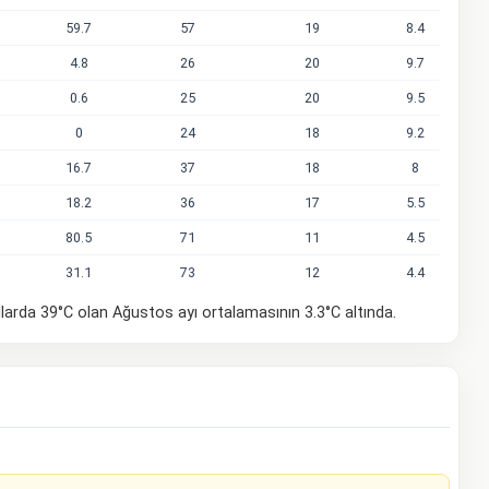
59.7
57
19
8.4
4.8
26
20
9.7
0.6
25
20
9.5
0
24
18
9.2
16.7
37
18
8
18.2
36
17
5.5
80.5
71
11
4.5
31.1
73
12
4.4
llarda 39°C olan Ağustos ayı ortalamasının 3.3°C altında.