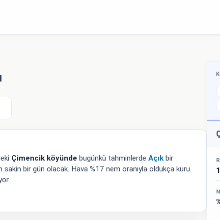
K
u
Ç
deki
Çimencik köyünde
bugünkü tahminlerde
Açık
bir
R
n sakin bir gün olacak. Hava %17 nem oranıyla oldukça kuru.
or.
N