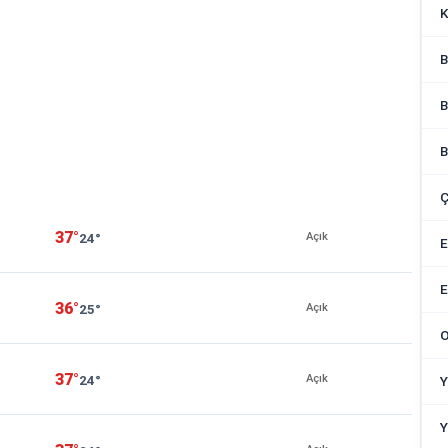
K
B
B
B
Ç
37°
24°
Açık
E
E
36°
25°
Açık
O
37°
24°
Açık
Y
Y