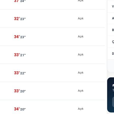
37°
24°
Açık
Y
A
32°
23°
Açık
B
34°
23°
Açık
Ç
D
33°
21°
Açık
33°
22°
Açık

T
33°
20°
Açık
34°
20°
Açık