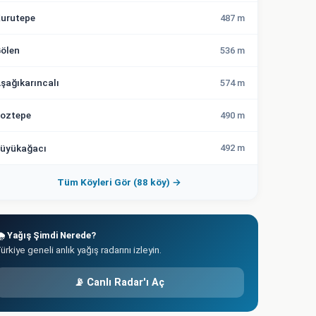
urutepe
487 m
ölen
536 m
şağıkarıncalı
574 m
oztepe
490 m
üyükağacı
492 m
Tüm Köyleri Gör (88 köy) →
️ Yağış Şimdi Nerede?
ürkiye geneli anlık yağış radarını izleyin.
📡 Canlı Radar'ı Aç