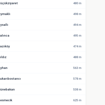
üçükziyaret
480 m
ymaklı
498 m
ysallı
494 m
alınca
495 m
azıköy
474 m
ıldız
488 m
yhan
563 m
ukarıbostancı
578 m
ünebakan
538 m
esmecik
625 m