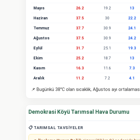
Mayıs
26.2
19.2
13
Haziran
37.5
30
22.2
Temmuz
37.7
30.9
24.1
Ağustos
37.5
30.9
24.2
Eylül
31.7
25.1
19.3
Ekim
25.2
18.7
13
Kasım
16.3
11.6
7.3
Aralık
11.2
7.2
4.1
📌 Bugünkü 38°C olan sıcaklık, Ağustos ayı ortalamas
Demokrasi Köyü Tarımsal Hava Durumu
📋 TARIMSAL TAVSIYELER