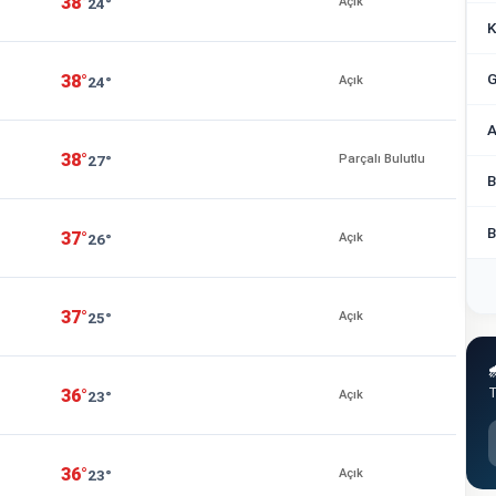
38°
24°
Açık
K
G
38°
24°
Açık
A
38°
27°
Parçalı Bulutlu
B
B
37°
26°
Açık
37°
25°
Açık

T
36°
23°
Açık
36°
23°
Açık