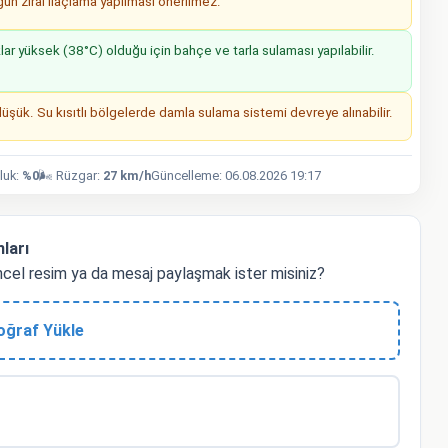
n zirai ilaçlama yapılması önerilmez.
r yüksek (38°C) olduğu için bahçe ve tarla sulaması yapılabilir.
ük. Su kısıtlı bölgelerde damla sulama sistemi devreye alınabilir.
luk:
%0
🌬️ Rüzgar:
27 km/h
Güncelleme: 06.08.2026 19:17
ları
el resim ya da mesaj paylaşmak ister misiniz?
oğraf Yükle