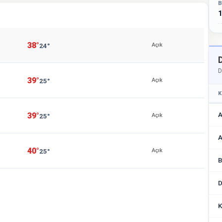
B
1
38°
24°
Açık
D
39°
25°
Açık
K
A
39°
25°
Açık
A
40°
25°
Açık
B
D
K