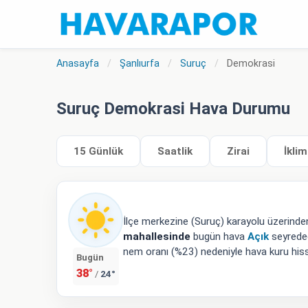
Anasayfa
/
Şanlıurfa
/
Suruç
/
Demokrasi
Suruç Demokrasi Hava Durumu
15 Günlük
Saatlik
Zirai
İklim
İlçe merkezine (Suruç) karayolu üzerind
mahallesinde
bugün hava
Açık
seyredec
nem oranı (%23) nedeniyle hava kuru hissed
Bugün
38°
24°
/