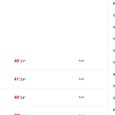
K
O
U
Y
Y
40°
27°
Açık
Y
A
41°
29°
Açık
Y
40°
28°
Açık
G
K