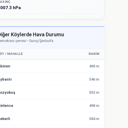
ASINÇ
007.3 hPa
Diğer Köylerde Hava Durumu
emokrasi çevresi • Suruç/Şanlıurfa
ÖY / MAHALLE
RAKIM
kören
490 m
ybastı
546 m
ozyokuş
552 m
inlence
498 m
eberli
584 m