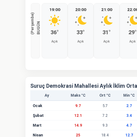
19:00
20:00
21:00
22:0
)
B
U
G
Ü
N
(
P
e
r
ş
e
m
b
e
36°
33°
31°
29°
Açık
Açık
Açık
Açık
%0
%0
%0
%0
Suruç Demokrasi Mahallesi Aylık İklim Ort
Ay
Maks °C
Ort °C
Min °C
Ocak
9.7
5.7
2.7
Şubat
12.1
7.2
3.4
Mart
14.9
9.3
4.7
Nisan
25
18.4
12.7