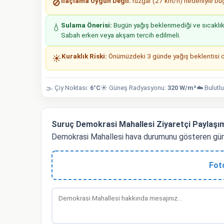
İlaçlama Uygun Değil:
rüzgar (27 km/h) nedeniyle bugü
🚫
Sulama Önerisi:
Bugün yağış beklenmediği ve sıcaklıkla
💧
Sabah erken veya akşam tercih edilmeli.
Kuraklık Riski:
Önümüzdeki 3 günde yağış beklentisi düş
☀️
🌫️ Çiy Noktası:
6°C
☀️ Güneş Radyasyonu:
320 W/m²
☁️ Bulutlu
Suruç Demokrasi Mahallesi Ziyaretçi Paylaşım
Demokrasi Mahallesi hava durumunu gösteren günc
Fot