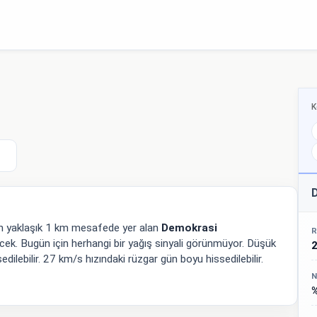
K
D
en yaklaşık 1 km mesafede yer alan
Demokrasi
R
ek. Bugün için herhangi bir yağış sinyali görünmüyor. Düşük
ilebilir. 27 km/s hızındaki rüzgar gün boyu hissedilebilir.
N