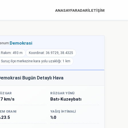
ANASAYFA
RADAR
İLETİŞİM
Demokrasi
onum:
Rakım: 493 m
Koordinat: 36.9729, 38.4325
Suruç ilçe merkezine kara yolu uzaklığı: 1 km
emokrasi Bugün Detaylı Hava
ÜZGAR
RÜZGAR YÖNÜ
27 km/s
Batı-Kuzeybatı
EM ORANI
YAĞIŞ İHTIMALI
%23.5
%0