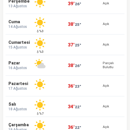
Perşembe
39°
26°
Açık
13 Ağustos
Cuma
38°
25°
Açık
14 Ağustos
💧%3
Cumartesi
37°
25°
Açık
15 Ağustos
💧%3
Pazar
Parçalı
38°
26°
Bulutlu
16 Ağustos
Pazartesi
36°
23°
Açık
17 Ağustos
Salı
34°
22°
Açık
18 Ağustos
💧%7
Çarşamba
36°
22°
Açık
19 Ağustos