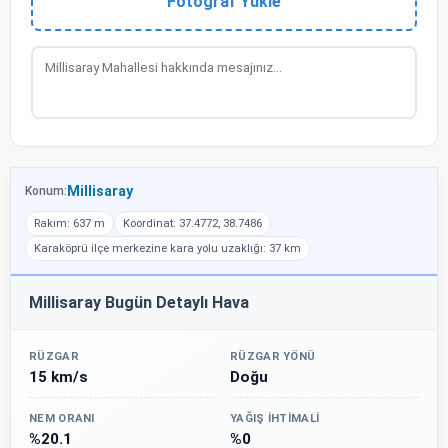
Fotoğraf Yükle
Millisaray
Konum:
Rakım: 637 m
Koordinat: 37.4772, 38.7486
Karaköprü ilçe merkezine kara yolu uzaklığı: 37 km
Millisaray Bugün Detaylı Hava
RÜZGAR
RÜZGAR YÖNÜ
15 km/s
Doğu
NEM ORANI
YAĞIŞ İHTIMALI
%20.1
%0