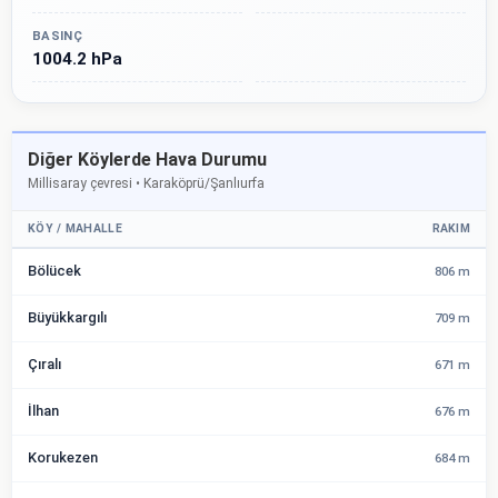
BASINÇ
1004.2 hPa
Diğer Köylerde Hava Durumu
Millisaray çevresi • Karaköprü/Şanlıurfa
KÖY / MAHALLE
RAKIM
Bölücek
806 m
Büyükkargılı
709 m
Çıralı
671 m
İlhan
676 m
Korukezen
684 m