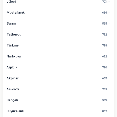
Lüleci
773 m
Mustafacık
686 m
Sarım
595 m
Tatburcu
732 m
Türkmen
798 m
Narlıkuyu
632 m
Ağılcık
710 m
Akpınar
674 m
Aşıkköy
765 m
Bahçeli
575 m
Büyükalanlı
862 m