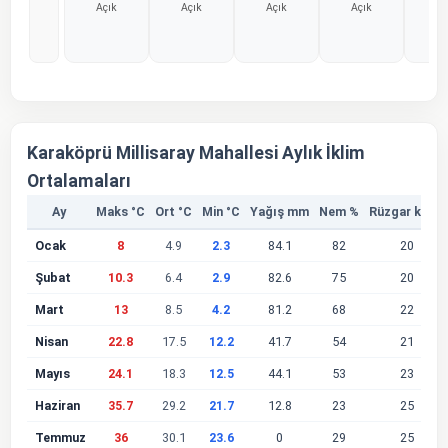
Açık
Açık
Açık
Açık
Aç
%0
%0
%0
%0
%
Karaköprü Millisaray Mahallesi Aylık İklim
Ortalamaları
Ay
Maks °C
Ort °C
Min °C
Yağış mm
Nem %
Rüzgar km/s
Ocak
8
4.9
2.3
84.1
82
20
Şubat
10.3
6.4
2.9
82.6
75
20
Mart
13
8.5
4.2
81.2
68
22
Nisan
22.8
17.5
12.2
41.7
54
21
Mayıs
24.1
18.3
12.5
44.1
53
23
Haziran
35.7
29.2
21.7
12.8
23
25
Temmuz
36
30.1
23.6
0
29
25