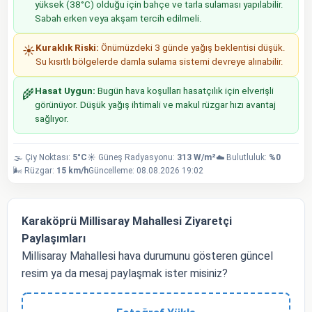
yüksek (38°C) olduğu için bahçe ve tarla sulaması yapılabilir.
Sabah erken veya akşam tercih edilmeli.
Kuraklık Riski:
Önümüzdeki 3 günde yağış beklentisi düşük.
☀️
Su kısıtlı bölgelerde damla sulama sistemi devreye alınabilir.
Hasat Uygun:
Bugün hava koşulları hasatçılık için elverişli
🌾
görünüyor. Düşük yağış ihtimali ve makul rüzgar hızı avantaj
sağlıyor.
🌫️ Çiy Noktası:
5°C
☀️ Güneş Radyasyonu:
313 W/m²
☁️ Bulutluluk:
%0
🌬️ Rüzgar:
15 km/h
Güncelleme: 08.08.2026 19:02
Karaköprü Millisaray Mahallesi Ziyaretçi
Paylaşımları
Millisaray Mahallesi hava durumunu gösteren güncel
resim ya da mesaj paylaşmak ister misiniz?