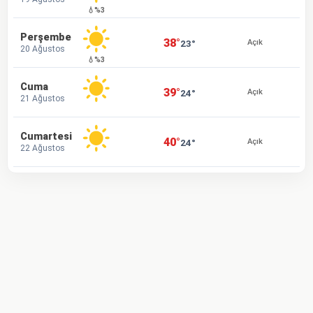
💧%3
Perşembe
38°
23°
Açık
20 Ağustos
💧%3
Cuma
39°
24°
Açık
21 Ağustos
Cumartesi
40°
24°
Açık
22 Ağustos