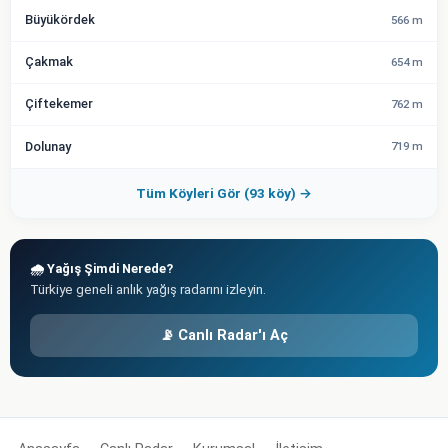
Büyükördek
566 m
Çakmak
654 m
Çiftekemer
762 m
Dolunay
719 m
Tüm Köyleri Gör (93 köy) →
🌧️ Yağış Şimdi Nerede?
Türkiye geneli anlık yağış radarını izleyin.
📡 Canlı Radar'ı Aç