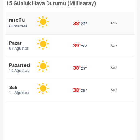
15 Günlük Hava Durumu (Millisaray)
BUGÜN
38°
23°
Açık
Cumartesi
Pazar
39°
26°
Açık
09 Ağustos
Pazartesi
38°
27°
Açık
10 Ağustos
Salı
38°
25°
Açık
11 Ağustos