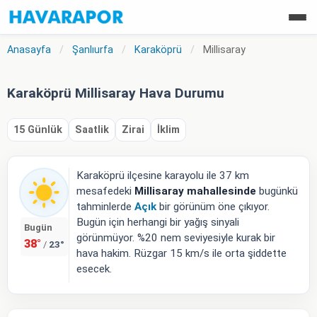
Anasayfa
/
Şanlıurfa
/
Karaköprü
/
Millisaray
Karaköprü Millisaray Hava Durumu
15 Günlük
Saatlik
Zirai
İklim
Karaköprü ilçesine karayolu ile 37 km
mesafedeki
Millisaray mahallesinde
bugünkü
tahminlerde
Açık
bir görünüm öne çıkıyor.
Bugün için herhangi bir yağış sinyali
Bugün
görünmüyor. %20 nem seviyesiyle kurak bir
38°
23°
/
hava hakim. Rüzgar 15 km/s ile orta şiddette
esecek.