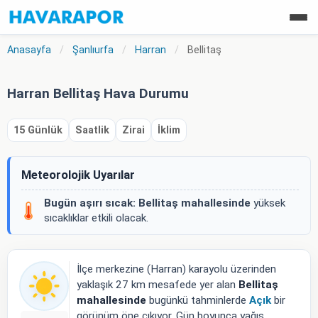
Anasayfa
/
Şanlıurfa
/
Harran
/
Bellitaş
Harran Bellitaş Hava Durumu
15 Günlük
Saatlik
Zirai
İklim
Meteorolojik Uyarılar
Bugün aşırı sıcak:
Bellitaş mahallesinde
yüksek
sıcaklıklar etkili olacak.
İlçe merkezine (Harran) karayolu üzerinden
yaklaşık 27 km mesafede yer alan
Bellitaş
mahallesinde
bugünkü tahminlerde
Açık
bir
görünüm öne çıkıyor. Gün boyunca yağış