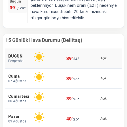
Bugün
beklenmiyor. Düşük nem oranı (%21) nedeniyle
39°
24°
/
hava kuru hissedilebilir. 20 km/s hızındaki
rüzgar gün boyu hissedilebilir.
15 Günlük Hava Durumu (Bellitaş)
BUGÜN
39°
24°
Açık
Perşembe
Cuma
39°
25°
Açık
07 Ağustos
Cumartesi
39°
25°
Açık
08 Ağustos
Pazar
40°
26°
Açık
09 Ağustos