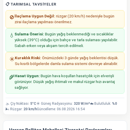
📋 TARIMSAL TAVSIYELER
İlaçlama Uygun Değil:
rüzgar (20 km/h) nedeniyle bugün
🚫
zirai ilaçlama yapılması önerilmez.
Sulama Önerisi:
Bugün yağış beklenmediği ve sıcaklıklar
💧
yüksek (39°C) olduğu için bahçe ve tarla sulaması yapılabilir.
Sabah erken veya akşam tercih edilmeli.
Kuraklık Riski:
Önümüzdeki 3 günde yağış beklentisi düşük.
☀️
Su kısıtlı bölgelerde damla sulama sistemi devreye alınabilir.
Hasat Uygun:
Bugün hava koşulları hasatçılık için elverişli
🌾
görünüyor. Düşük yağış ihtimali ve makul rüzgar hızı avantaj
sağlıyor.
🌫️ Çiy Noktası:
5°C
☀️ Güneş Radyasyonu:
320 W/m²
☁️ Bulutluluk:
%0
🌬️ Rüzgar:
20 km/h
Güncelleme: 06.08.2026 16:54