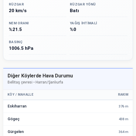
RÜZGAR
RÜZGAR YÖNÜ
20 km/s
Batı
NEM ORANI
YAĞIŞ İHTIMALI
%21.5
%0
BASINÇ
1006.5 hPa
Diğer Köylerde Hava Durumu
Bellitaş çevresi • Harran/Şanlıurfa
KÖY / MAHALLE
RAKIM
Eskiharran
376 m
Gögeç
438 m
Gürgelen
364 m