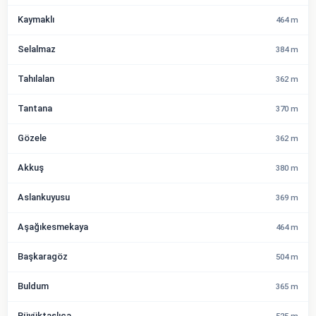
Kaymaklı
464 m
Selalmaz
384 m
Tahılalan
362 m
Tantana
370 m
Gözele
362 m
Akkuş
380 m
Aslankuyusu
369 m
Aşağıkesmekaya
464 m
Başkaragöz
504 m
Buldum
365 m
Büyüktaşlıca