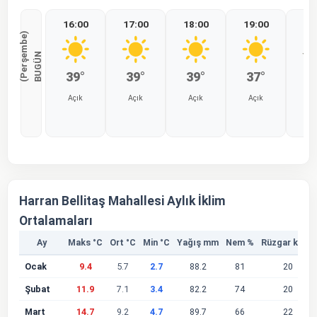
16:00
17:00
18:00
19:00
20
)
B
U
G
Ü
N
(
P
e
r
ş
e
m
b
e
39°
39°
39°
37°
3
Açık
Açık
Açık
Açık
Aç
%0
%0
%0
%0
%
Harran Bellitaş Mahallesi Aylık İklim
Ortalamaları
Ay
Maks °C
Ort °C
Min °C
Yağış mm
Nem %
Rüzgar km/s
Ocak
9.4
5.7
2.7
88.2
81
20
Şubat
11.9
7.1
3.4
82.2
74
20
Mart
14.7
9.2
4.7
89.7
66
22