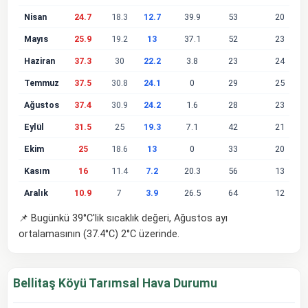
Nisan
24.7
18.3
12.7
39.9
53
20
Mayıs
25.9
19.2
13
37.1
52
23
Haziran
37.3
30
22.2
3.8
23
24
Temmuz
37.5
30.8
24.1
0
29
25
Ağustos
37.4
30.9
24.2
1.6
28
23
Eylül
31.5
25
19.3
7.1
42
21
Ekim
25
18.6
13
0
33
20
Kasım
16
11.4
7.2
20.3
56
13
Aralık
10.9
7
3.9
26.5
64
12
📌 Bugünkü 39°C'lik sıcaklık değeri, Ağustos ayı
ortalamasının (37.4°C) 2°C üzerinde.
Bellitaş Köyü Tarımsal Hava Durumu