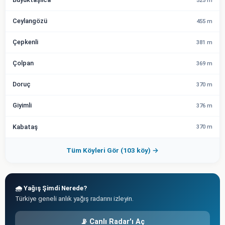
525 m
Ceylangözü
455 m
Çepkenli
381 m
Çolpan
369 m
Doruç
370 m
Giyimli
376 m
Kabataş
370 m
Tüm Köyleri Gör (103 köy) →
🌧️ Yağış Şimdi Nerede?
Türkiye geneli anlık yağış radarını izleyin.
📡 Canlı Radar'ı Aç