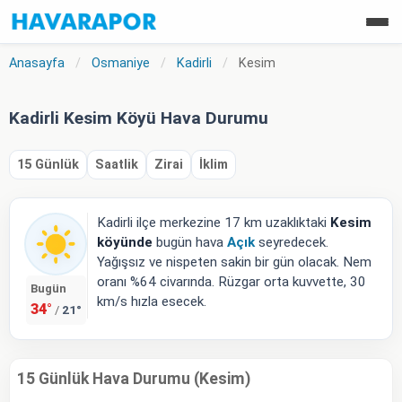
Anasayfa
/
Osmaniye
/
Kadirli
/
Kesim
Kadirli Kesim Köyü Hava Durumu
15 Günlük
Saatlik
Zirai
İklim
Kadirli ilçe merkezine 17 km uzaklıktaki
Kesim
köyünde
bugün hava
Açık
seyredecek.
Yağışsız ve nispeten sakin bir gün olacak. Nem
oranı %64 civarında. Rüzgar orta kuvvette, 30
Bugün
km/s hızla esecek.
34°
21°
/
15 Günlük Hava Durumu (Kesim)