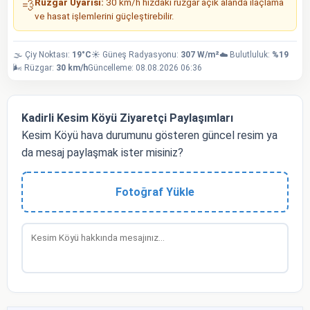
Rüzgar Uyarısı:
30 km/h hızdaki rüzgar açık alanda ilaçlama
💨
ve hasat işlemlerini güçleştirebilir.
🌫️ Çiy Noktası:
19°C
☀️ Güneş Radyasyonu:
307 W/m²
☁️ Bulutluluk:
%19
🌬️ Rüzgar:
30 km/h
Güncelleme: 08.08.2026 06:36
Kadirli Kesim Köyü Ziyaretçi Paylaşımları
Kesim Köyü hava durumunu gösteren güncel resim ya
da mesaj paylaşmak ister misiniz?
Fotoğraf Yükle