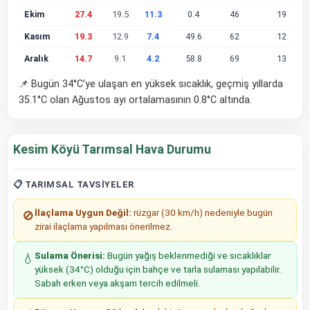
Ekim
27.4
19.5
11.3
0.4
46
19
Kasım
19.3
12.9
7.4
49.6
62
12
Aralık
14.7
9.1
4.2
58.8
69
13
📌 Bugün 34°C'ye ulaşan en yüksek sıcaklık, geçmiş yıllarda
35.1°C olan Ağustos ayı ortalamasının 0.8°C altında.
Kesim Köyü Tarımsal Hava Durumu
📋 TARIMSAL TAVSIYELER
İlaçlama Uygun Değil:
rüzgar (30 km/h) nedeniyle bugün
🚫
zirai ilaçlama yapılması önerilmez.
Sulama Önerisi:
Bugün yağış beklenmediği ve sıcaklıklar
💧
yüksek (34°C) olduğu için bahçe ve tarla sulaması yapılabilir.
Sabah erken veya akşam tercih edilmeli.