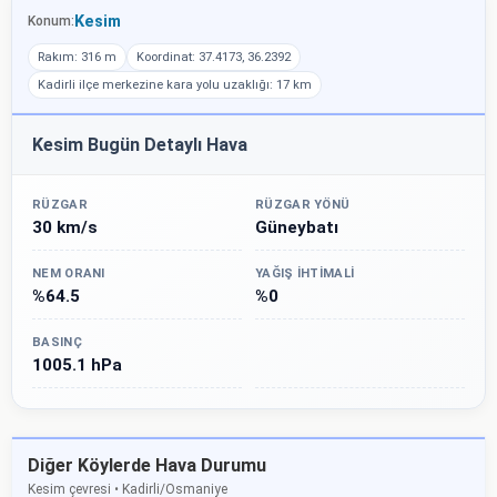
Kesim
Konum:
Rakım: 316 m
Koordinat: 37.4173, 36.2392
Kadirli ilçe merkezine kara yolu uzaklığı: 17 km
Kesim Bugün Detaylı Hava
RÜZGAR
RÜZGAR YÖNÜ
30 km/s
Güneybatı
NEM ORANI
YAĞIŞ İHTIMALI
%64.5
%0
BASINÇ
1005.1 hPa
Diğer Köylerde Hava Durumu
Kesim çevresi • Kadirli/Osmaniye