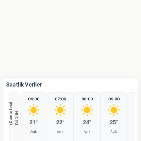
Saatlik Veriler
06:00
07:00
08:00
09:00
10
)
B
U
G
Ü
N
(
C
u
m
a
r
t
e
s
i
21°
22°
24°
25°
2
Açık
Açık
Açık
Açık
Aç