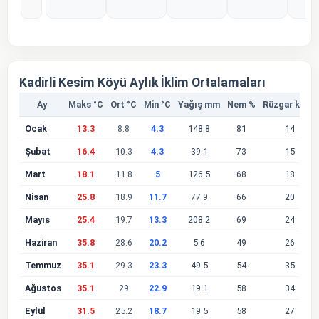
%0
%0
%0
%0
%
Kadirli Kesim Köyü Aylık İklim Ortalamaları
Ay
Maks °C
Ort °C
Min °C
Yağış mm
Nem %
Rüzgar km/s
Ocak
13.3
8.8
4.3
148.8
81
14
Şubat
16.4
10.3
4.3
39.1
73
15
Mart
18.1
11.8
5
126.5
68
18
Nisan
25.8
18.9
11.7
77.9
66
20
Mayıs
25.4
19.7
13.3
208.2
69
24
Haziran
35.8
28.6
20.2
5.6
49
26
Temmuz
35.1
29.3
23.3
49.5
54
35
Ağustos
35.1
29
22.9
19.1
58
34
Eylül
31.5
25.2
18.7
19.5
58
27