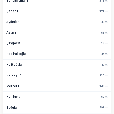
Sarıtanışmanlı
318 m
Şabaplı
121 m
Aydınlar
46 m
Azaplı
55 m
Çaygeçit
38 m
Hacıhaliloğlu
44 m
Halitağalar
49 m
Harkaştığı
130 m
Mezretli
149 m
Narlıkışla
52 m
Sofular
291 m