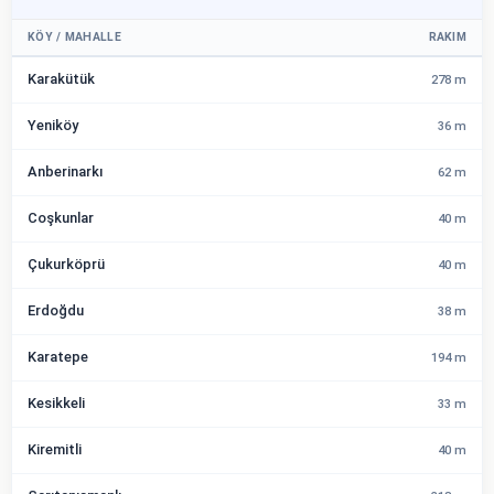
KÖY / MAHALLE
RAKIM
Karakütük
278 m
Yeniköy
36 m
Anberinarkı
62 m
Coşkunlar
40 m
Çukurköprü
40 m
Erdoğdu
38 m
Karatepe
194 m
Kesikkeli
33 m
Kiremitli
40 m