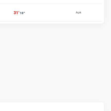
31°
18°
Açık