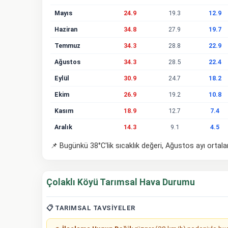
Mayıs
24.9
19.3
12.9
Haziran
34.8
27.9
19.7
Temmuz
34.3
28.8
22.9
Ağustos
34.3
28.5
22.4
Eylül
30.9
24.7
18.2
Ekim
26.9
19.2
10.8
Kasım
18.9
12.7
7.4
Aralık
14.3
9.1
4.5
📌 Bugünkü 38°C'lik sıcaklık değeri, Ağustos ayı ortal
Çolaklı Köyü Tarımsal Hava Durumu
📋 TARIMSAL TAVSIYELER