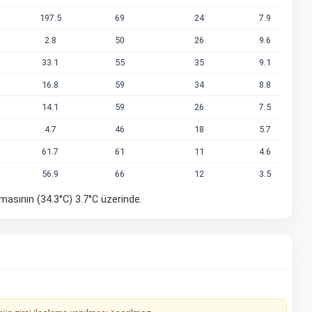
197.5
69
24
7.9
2.8
50
26
9.6
33.1
55
35
9.1
16.8
59
34
8.8
14.1
59
26
7.5
4.7
46
18
5.7
61.7
61
11
4.6
56.9
66
12
3.5
amasının (34.3°C) 3.7°C üzerinde.