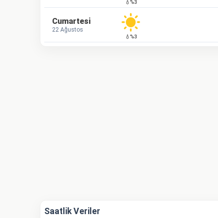
💧%3
Cumartesi
22 Ağustos
💧%3
Saatlik Veriler