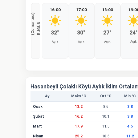
16:00
17:00
18:00
19:0
)
B
U
G
Ü
N
(
C
u
m
a
r
t
e
s
i
32°
30°
27°
24°
Açık
Açık
Açık
Açık
%0
%0
%0
%0
Hasanbeyli Çolaklı Köyü Aylık İklim Ortala
Ay
Maks °C
Ort °C
Min °C
Ocak
13.2
8.6
3.8
Şubat
16.2
10.1
3.8
Mart
17.9
11.5
4.5
Nisan
25.2
18.5
11.2