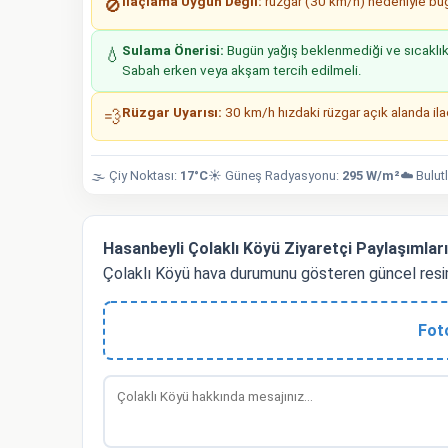
İlaçlama Uygun Değil:
rüzgar (30 km/h) nedeniyle bugü
🚫
Sulama Önerisi:
Bugün yağış beklenmediği ve sıcaklıkla
💧
Sabah erken veya akşam tercih edilmeli.
Rüzgar Uyarısı:
30 km/h hızdaki rüzgar açık alanda ilaç
💨
🌫️ Çiy Noktası:
17°C
☀️ Güneş Radyasyonu:
295 W/m²
☁️ Bulut
Hasanbeyli Çolaklı Köyü Ziyaretçi Paylaşımları
Çolaklı Köyü hava durumunu gösteren güncel resi
Fot