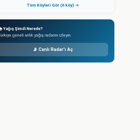
Tüm Köyleri Gör (6 köy) →
️ Yağış Şimdi Nerede?
ürkiye geneli anlık yağış radarını izleyin.
📡 Canlı Radar'ı Aç