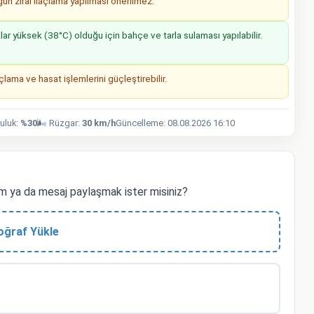
n zirai ilaçlama yapılması önerilmez.
r yüksek (38°C) olduğu için bahçe ve tarla sulaması yapılabilir.
lama ve hasat işlemlerini güçleştirebilir.
luluk:
%30
🌬️ Rüzgar:
30 km/h
Güncelleme: 08.08.2026 16:10
m ya da mesaj paylaşmak ister misiniz?
oğraf Yükle