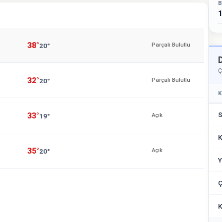
B
1
38°
20°
Parçalı Bulutlu
Ç
32°
20°
Parçalı Bulutlu
K
S
33°
19°
Açık
K
35°
20°
Açık
Y
Ç
K