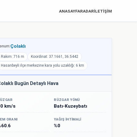
ANASAYFA
RADAR
İLETİŞİM
Çolaklı
onum:
Rakım: 716 m
Koordinat: 37.1661, 36.5442
Hasanbeyli ilçe merkezine kara yolu uzaklığı: 6 km
olaklı Bugün Detaylı Hava
ÜZGAR
RÜZGAR YÖNÜ
30 km/s
Batı-Kuzeybatı
EM ORANI
YAĞIŞ İHTIMALI
%60.6
%0