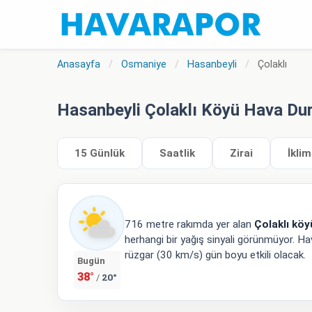
Anasayfa
/
Osmaniye
/
Hasanbeyli
/
Çolaklı
Hasanbeyli Çolaklı Köyü Hava D
15 Günlük
Saatlik
Zirai
İklim
716 metre rakımda yer alan
Çolaklı kö
herhangi bir yağış sinyali görünmüyor. Hav
rüzgar (30 km/s) gün boyu etkili olacak.
Bugün
38°
20°
/