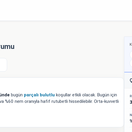
K
urumu
Ç
yünde
bugün
parçalı bulutlu
koşullar etkili olacak. Bugün için
R
a %60 nem oranıyla hafif rutubetli hissedilebilir. Orta-kuvvetli
N