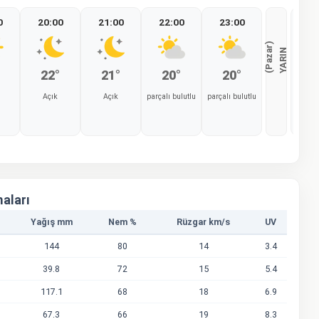
0
20:00
21:00
22:00
23:00
00
)
Y
A
R
I
N
(
P
a
z
a
r
22°
21°
20°
20°
2
Açık
Açık
parçalı bulutlu
parçalı bulutlu
parçal
%0
%0
%0
%0
maları
Yağış mm
Nem %
Rüzgar km/s
UV
144
80
14
3.4
39.8
72
15
5.4
117.1
68
18
6.9
67.3
66
19
8.3