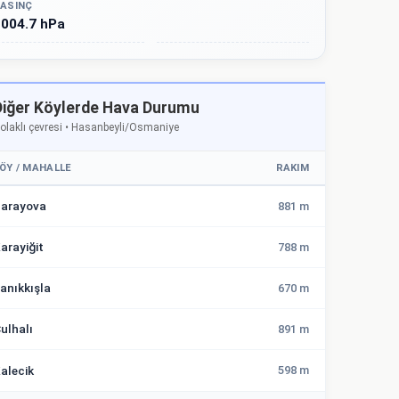
ASINÇ
004.7 hPa
Diğer Köylerde Hava Durumu
olaklı çevresi • Hasanbeyli/Osmaniye
ÖY / MAHALLE
RAKIM
arayova
881 m
arayiğit
788 m
anıkkışla
670 m
ulhalı
891 m
alecik
598 m