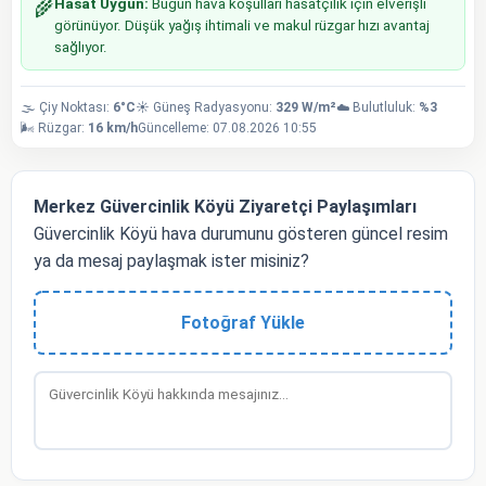
Hasat Uygun:
Bugün hava koşulları hasatçılık için elverişli
🌾
görünüyor. Düşük yağış ihtimali ve makul rüzgar hızı avantaj
sağlıyor.
🌫️ Çiy Noktası:
6°C
☀️ Güneş Radyasyonu:
329 W/m²
☁️ Bulutluluk:
%3
🌬️ Rüzgar:
16 km/h
Güncelleme: 07.08.2026 10:55
Merkez Güvercinlik Köyü Ziyaretçi Paylaşımları
Güvercinlik Köyü hava durumunu gösteren güncel resim
ya da mesaj paylaşmak ister misiniz?
Fotoğraf Yükle