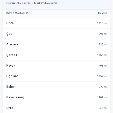
Güvercinlik çevresi • Merkez/Nevşehir
KÖY / MAHALLE
RAKIM
Göre
1310 m
Çat
1093 m
Alacaşar
1225 m
Çardak
1356 m
Kavak
1403 m
Uçhisar
1352 m
Balcın
1272 m
Basansarnıç
1109 m
Orta
936 m