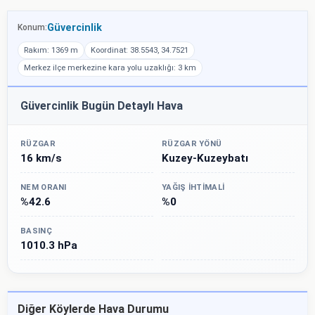
Güvercinlik
Konum:
Rakım: 1369 m
Koordinat: 38.5543, 34.7521
Merkez ilçe merkezine kara yolu uzaklığı: 3 km
Güvercinlik Bugün Detaylı Hava
RÜZGAR
RÜZGAR YÖNÜ
16 km/s
Kuzey-Kuzeybatı
NEM ORANI
YAĞIŞ İHTIMALI
%42.6
%0
BASINÇ
1010.3 hPa
Diğer Köylerde Hava Durumu