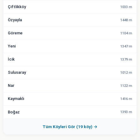
Çiftlikköy
1033 m
Özyayla
1448 m
Göreme
1104 m
Yeni
1347 m
İcik
1379 m
Sulusaray
1012 m
Nar
1122 m
Kaymaklı
1416 m
Boğaz
1393 m
Tüm Köyleri Gör (19 köy) →