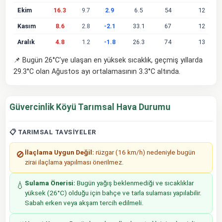
Ekim
16.3
9.7
2.9
6.5
54
12
Kasım
8.6
2.8
-2.1
33.1
67
12
Aralık
4.8
1.2
-1.8
26.3
74
13
📌 Bugün 26°C'ye ulaşan en yüksek sıcaklık, geçmiş yıllarda
29.3°C olan Ağustos ayı ortalamasının 3.3°C altında.
Güvercinlik Köyü Tarımsal Hava Durumu
📋 TARIMSAL TAVSIYELER
İlaçlama Uygun Değil:
rüzgar (16 km/h) nedeniyle bugün
🚫
zirai ilaçlama yapılması önerilmez.
Sulama Önerisi:
Bugün yağış beklenmediği ve sıcaklıklar
💧
yüksek (26°C) olduğu için bahçe ve tarla sulaması yapılabilir.
Sabah erken veya akşam tercih edilmeli.