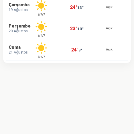
Çarşamba
24°
13°
Açık
19 Ağustos
💧%7
Perşembe
23°
10°
Açık
20 Ağustos
💧%7
Cuma
24°
8°
Açık
21 Ağustos
💧%7