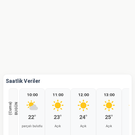
Saatlik Veriler
10:00
11:00
12:00
13:00
14
)
B
U
G
Ü
N
(
C
u
m
a
22°
23°
24°
25°
2
parçalı bulutlu
Açık
Açık
Açık
Aç