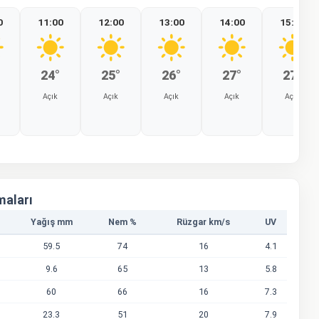
0
11:00
12:00
13:00
14:00
15:00
24°
25°
26°
27°
27°
Açık
Açık
Açık
Açık
Açık
%0
%0
%0
%0
%0
maları
Yağış mm
Nem %
Rüzgar km/s
UV
59.5
74
16
4.1
9.6
65
13
5.8
60
66
16
7.3
23.3
51
20
7.9