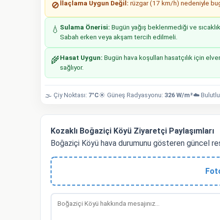
İlaçlama Uygun Değil:
rüzgar (17 km/h) nedeniyle bugü
🚫
Sulama Önerisi:
Bugün yağış beklenmediği ve sıcaklıkla
💧
Sabah erken veya akşam tercih edilmeli.
Hasat Uygun:
Bugün hava koşulları hasatçılık için elver
🌾
sağlıyor.
🌫️ Çiy Noktası:
7°C
☀️ Güneş Radyasyonu:
326 W/m²
☁️ Bulutlu
Kozaklı Boğaziçi Köyü Ziyaretçi Paylaşımları
Boğaziçi Köyü hava durumunu gösteren güncel res
Fot