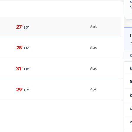
B
1
27°
13°
Açık
B
28°
16°
Açık
K
K
31°
18°
Açık
B
29°
17°
Açık
K
K
Y