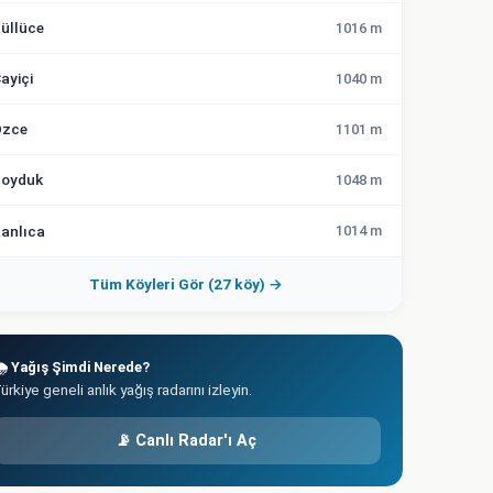
üllüce
1016 m
ayiçi
1040 m
zce
1101 m
oyduk
1048 m
anlıca
1014 m
Tüm Köyleri Gör (27 köy) →
️ Yağış Şimdi Nerede?
ürkiye geneli anlık yağış radarını izleyin.
📡 Canlı Radar'ı Aç