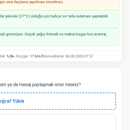
n zirai ilaçlama yapılması önerilmez.
r yüksek (27°C) olduğu için bahçe ve tarla sulaması yapılabilir.
işli görünüyor. Düşük yağış ihtimali ve makul rüzgar hızı avantaj
luk:
%2
🌬️ Rüzgar:
17 km/h
Güncelleme: 06.08.2026 07:57
im ya da mesaj paylaşmak ister misiniz?
oğraf Yükle