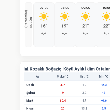
07:00
08:00
09:00
10:0
)
B
U
G
Ü
N
(
P
e
r
ş
e
m
b
e
16°
19°
21°
22°
Açık
Açık
Açık
Açık
%0
%0
%0
%0
📊 Kozaklı Boğaziçi Köyü Aylık İklim Ortala
Ay
Maks °C
Ort °C
Min °C
Ocak
4.7
1.2
-2.3
Şubat
9
3.2
-2
Mart
10.4
4.7
-0.6
Nisan
20
13.2
6.5