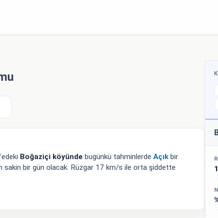
K
umu
B
afedeki
Boğaziçi köyünde
bugünkü tahminlerde
Açık
bir
R
n sakin bir gün olacak. Rüzgar 17 km/s ile orta şiddette
N