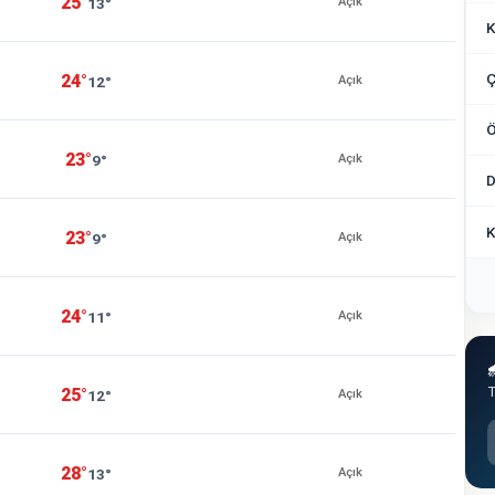
25°
13°
Açık
K
Ç
24°
12°
Açık
Ö
23°
9°
Açık
D
K
23°
9°
Açık
24°
11°
Açık

T
25°
12°
Açık
28°
13°
Açık