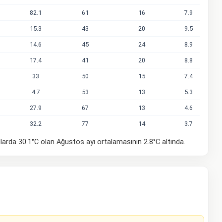
82.1
61
16
7.9
15.3
43
20
9.5
14.6
45
24
8.9
17.4
41
20
8.8
33
50
15
7.4
4.7
53
13
5.3
27.9
67
13
4.6
32.2
77
14
3.7
larda 30.1°C olan Ağustos ayı ortalamasının 2.8°C altında.