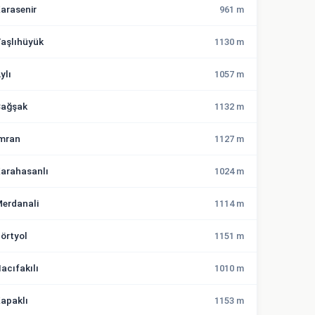
arasenir
961 m
aşlıhüyük
1130 m
ylı
1057 m
ağşak
1132 m
mran
1127 m
arahasanlı
1024 m
erdanali
1114 m
örtyol
1151 m
acıfakılı
1010 m
apaklı
1153 m