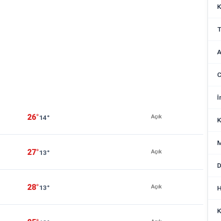
K
T
A
C
İ
26°
14°
Açık
K
M
27°
13°
Açık
D
28°
13°
Açık
H
K