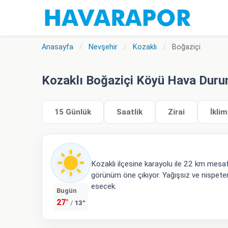
Anasayfa
/
Nevşehir
/
Kozaklı
/
Boğaziçi
Kozaklı Boğaziçi Köyü Hava Dur
15 Günlük
Saatlik
Zirai
İklim
Kozaklı ilçesine karayolu ile 22 km mes
görünüm öne çıkıyor. Yağışsız ve nispete
esecek.
Bugün
27°
13°
/