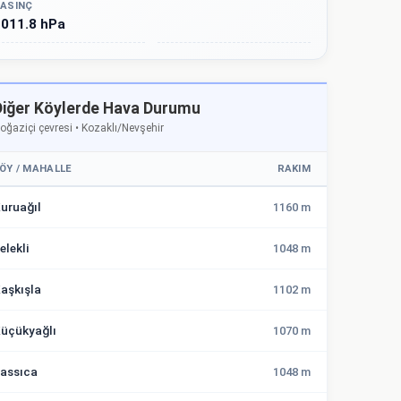
ASINÇ
011.8 hPa
Diğer Köylerde Hava Durumu
oğaziçi çevresi • Kozaklı/Nevşehir
ÖY / MAHALLE
RAKIM
uruağıl
1160 m
elekli
1048 m
aşkışla
1102 m
üçükyağlı
1070 m
assıca
1048 m