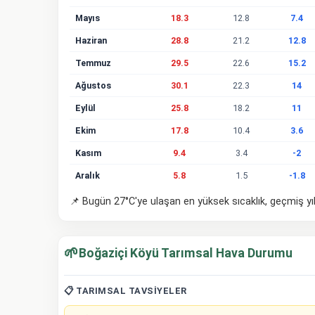
Mayıs
18.3
12.8
7.4
Haziran
28.8
21.2
12.8
Temmuz
29.5
22.6
15.2
Ağustos
30.1
22.3
14
Eylül
25.8
18.2
11
Ekim
17.8
10.4
3.6
Kasım
9.4
3.4
-2
Aralık
5.8
1.5
-1.8
📌 Bugün 27°C'ye ulaşan en yüksek sıcaklık, geçmiş yıl
🌱
Boğaziçi Köyü Tarımsal Hava Durumu
📋 TARIMSAL TAVSIYELER