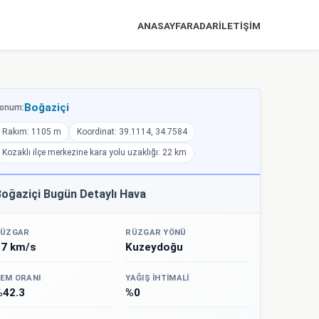
ANASAYFA
RADAR
İLETİŞİM
Boğaziçi
onum:
Rakım: 1105 m
Koordinat: 39.1114, 34.7584
Kozaklı ilçe merkezine kara yolu uzaklığı: 22 km
oğaziçi Bugün Detaylı Hava
ÜZGAR
RÜZGAR YÖNÜ
17 km/s
Kuzeydoğu
EM ORANI
YAĞIŞ İHTIMALI
%42.3
%0