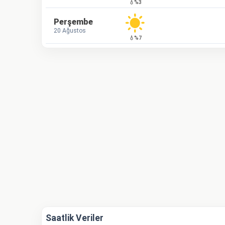
💧%3
Perşembe
20 Ağustos
💧%7
Saatlik Veriler