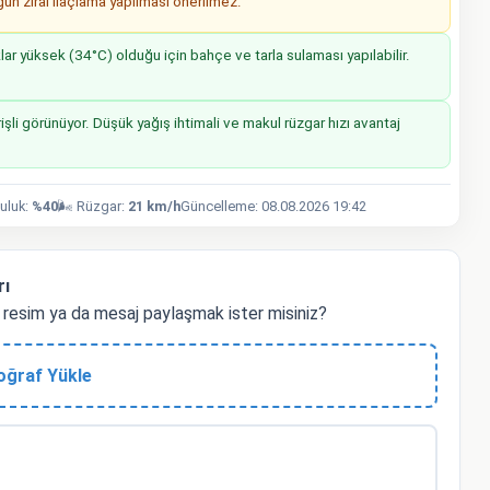
n zirai ilaçlama yapılması önerilmez.
r yüksek (34°C) olduğu için bahçe ve tarla sulaması yapılabilir.
işli görünüyor. Düşük yağış ihtimali ve makul rüzgar hızı avantaj
luluk:
%40
🌬️ Rüzgar:
21 km/h
Güncelleme: 08.08.2026 19:42
rı
resim ya da mesaj paylaşmak ister misiniz?
oğraf Yükle