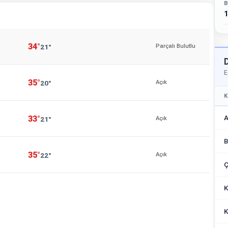
B
1
34°
21°
Parçalı Bulutlu
E
35°
20°
Açık
K
A
33°
21°
Açık
B
35°
22°
Açık
Ç
K
K