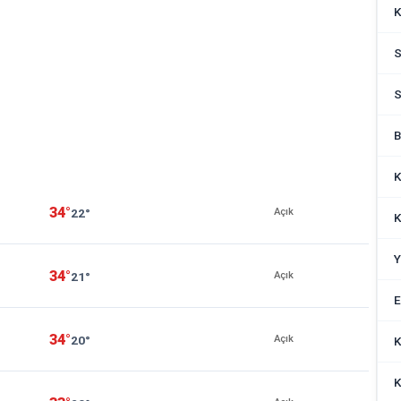
K
S
S
B
K
34°
22°
Açık
K
Y
34°
21°
Açık
E
34°
20°
Açık
K
K