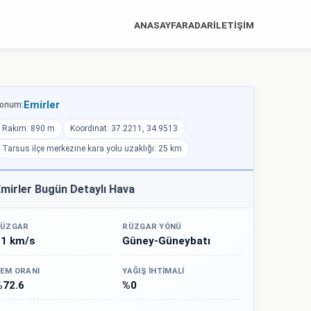
ANASAYFA
RADAR
İLETİŞİM
Emirler
onum:
Rakım: 890 m
Koordinat: 37.2211, 34.9513
Tarsus ilçe merkezine kara yolu uzaklığı: 25 km
mirler Bugün Detaylı Hava
ÜZGAR
RÜZGAR YÖNÜ
21 km/s
Güney-Güneybatı
EM ORANI
YAĞIŞ İHTIMALI
%72.6
%0