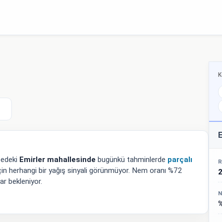
K
E
fedeki
Emirler mahallesinde
bugünkü tahminlerde
parçalı
R
çin herhangi bir yağış sinyali görünmüyor. Nem oranı %72
r bekleniyor.
N