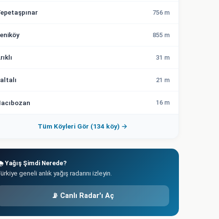
epetaşpınar
756 m
eniköy
855 m
rıklı
31 m
altalı
21 m
acıbozan
16 m
Tüm Köyleri Gör (134 köy) →
️ Yağış Şimdi Nerede?
ürkiye geneli anlık yağış radarını izleyin.
📡 Canlı Radar'ı Aç