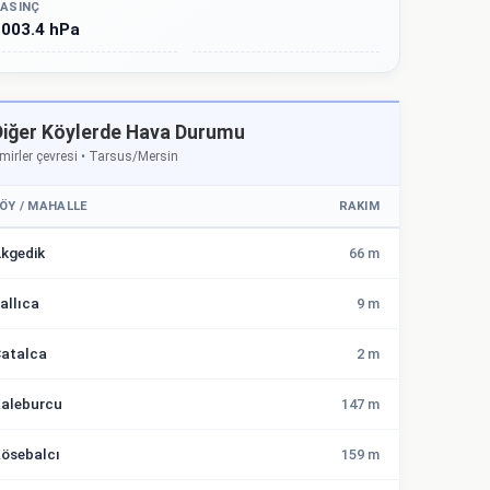
ASINÇ
003.4 hPa
Diğer Köylerde Hava Durumu
mirler çevresi • Tarsus/Mersin
ÖY / MAHALLE
RAKIM
kgedik
66 m
allıca
9 m
atalca
2 m
aleburcu
147 m
ösebalcı
159 m