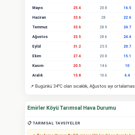
Mayıs
25.4
20.8
16.5
Haziran
33.6
28
22.6
Temmuz
33.6
28.9
24.7
Ağustos
33.5
28.6
24.4
Eylül
31.2
25.5
20.7
Ekim
27.4
20.8
15.1
Kasım
20.5
14.6
10
Aralık
15.8
10.6
6.4
📌 Bugünkü 34°C olan sıcaklık, Ağustos ayı ortalamas
Emirler Köyü Tarımsal Hava Durumu
📋 TARIMSAL TAVSIYELER