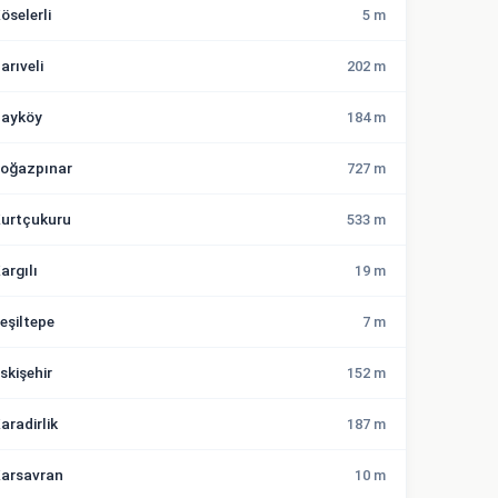
öselerli
5 m
arıveli
202 m
ayköy
184 m
oğazpınar
727 m
urtçukuru
533 m
argılı
19 m
eşiltepe
7 m
skişehir
152 m
aradirlik
187 m
arsavran
10 m