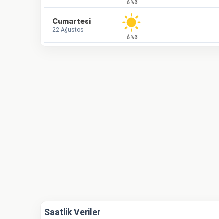
💧%3
Cumartesi
22 Ağustos
💧%3
Saatlik Veriler