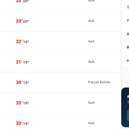
33°
20°
Açık
T
Y
33°
20°
Açık
A
32°
19°
Açık
B
H
31°
19°
Açık
30°
19°
Parçalı Bulutlu

T
33°
19°
Açık
33°
19°
Açık