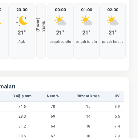
0
23:00
00:00
01:00
02:00
03
)
Y
A
R
I
N
(
P
a
z
a
r
21°
21°
21°
21°
2
Açık
parçalı bulutlu
parçalı bulutlu
parçalı bulutlu
parçal
%0
%0
%0
%0
amaları
Yağış mm
Nem %
Rüzgar km/s
UV
71.6
70
15
3.9
28.3
69
14
5.5
61.2
64
18
7.4
18.6
67
18
7.9