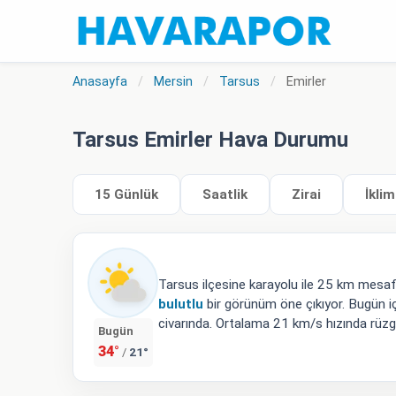
Anasayfa
/
Mersin
/
Tarsus
/
Emirler
Tarsus Emirler Hava Durumu
15 Günlük
Saatlik
Zirai
İklim
Tarsus ilçesine karayolu ile 25 km mesa
bulutlu
bir görünüm öne çıkıyor. Bugün i
civarında. Ortalama 21 km/s hızında rüzga
Bugün
34°
21°
/