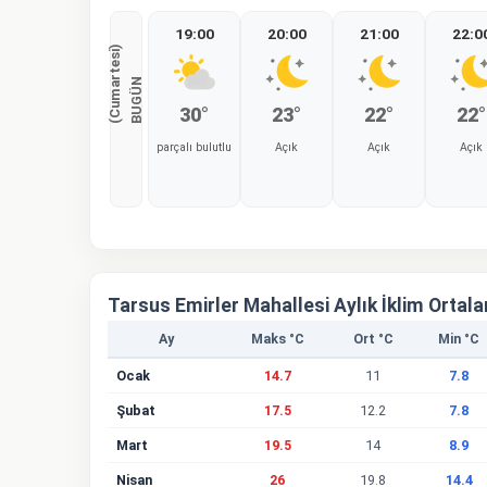
19:00
20:00
21:00
22:0
)
B
U
G
Ü
N
(
C
u
m
a
r
t
e
s
i
30°
23°
22°
22°
parçalı bulutlu
Açık
Açık
Açık
%0
%0
%0
%0
Tarsus Emirler Mahallesi Aylık İklim Ortal
Ay
Maks °C
Ort °C
Min °C
Ocak
14.7
11
7.8
Şubat
17.5
12.2
7.8
Mart
19.5
14
8.9
Nisan
26
19.8
14.4