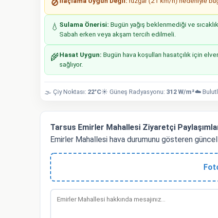
İlaçlama Uygun Değil:
rüzgar (21 km/h) nedeniyle bugü
🚫
Sulama Önerisi:
Bugün yağış beklenmediği ve sıcaklıkla
💧
Sabah erken veya akşam tercih edilmeli.
Hasat Uygun:
Bugün hava koşulları hasatçılık için elver
🌾
sağlıyor.
🌫️ Çiy Noktası:
22°C
☀️ Güneş Radyasyonu:
312 W/m²
☁️ Bulut
Tarsus Emirler Mahallesi Ziyaretçi Paylaşımla
Emirler Mahallesi hava durumunu gösteren güncel 
Fot