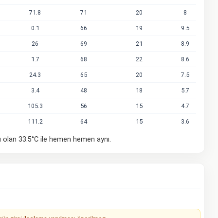
71.8
71
20
8
0.1
66
19
9.5
26
69
21
8.9
1.7
68
22
8.6
24.3
65
20
7.5
3.4
48
18
5.7
105.3
56
15
4.7
111.2
64
15
3.6
ı olan 33.5°C ile hemen hemen aynı.