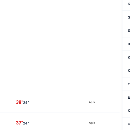
K
S
S
B
K
K
Y
E
38°
24°
Açık
K
37°
24°
Açık
K