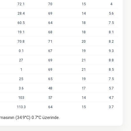
72.1
70
15
4
28.4
69
14
5.6
60.5
64
18
7.5
19.1
68
18
8.1
70.8
71
20
8.2
0.1
67
19
9.3
27
69
21
8.8
1
69
21
8.5
25
65
19
7.5
3.6
48
17
5.7
103
57
14
4.7
113.3
64
15
3.7
amasının (34.9°C) 0.7°C üzerinde.