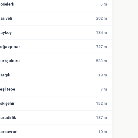
öselerli
5 m
arıveli
202 m
ayköy
184 m
oğazpınar
727 m
urtçukuru
533 m
argılı
19 m
eşiltepe
7 m
skişehir
152 m
aradirlik
187 m
arsavran
10 m