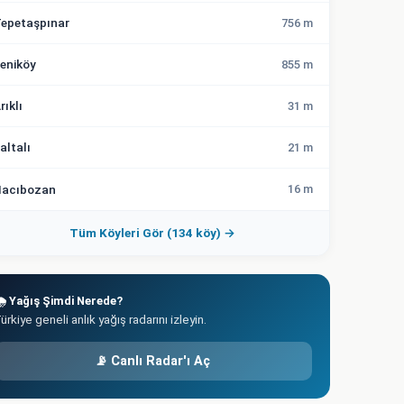
epetaşpınar
756 m
eniköy
855 m
rıklı
31 m
altalı
21 m
acıbozan
16 m
Tüm Köyleri Gör (134 köy) →
️ Yağış Şimdi Nerede?
ürkiye geneli anlık yağış radarını izleyin.
📡 Canlı Radar'ı Aç