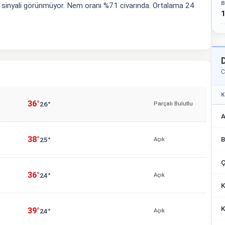
B
ş sinyali görünmüyor. Nem oranı %71 civarında. Ortalama 24
1
C
K
36°
26°
Parçalı Bulutlu
A
38°
B
25°
Açık
Ç
36°
24°
Açık
K
K
39°
24°
Açık