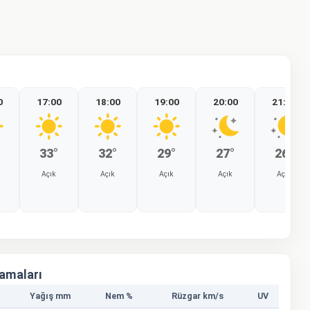
0
17:00
18:00
19:00
20:00
21:00
33°
32°
29°
27°
26°
Açık
Açık
Açık
Açık
Açık
%0
%0
%0
%0
%0
lamaları
Yağış mm
Nem %
Rüzgar km/s
UV