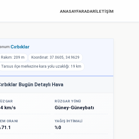
ANASAYFA
RADAR
İLETİŞİM
Cırbıklar
onum:
Rakım: 209 m
Koordinat: 37.0605, 34.9629
Tarsus ilçe merkezine kara yolu uzaklığı: 19 km
ırbıklar Bugün Detaylı Hava
ÜZGAR
RÜZGAR YÖNÜ
24 km/s
Güney-Güneybatı
EM ORANI
YAĞIŞ İHTIMALI
%71.1
%0