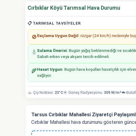
Cırbıklar Köyü Tarımsal Hava Durumu
📋 TARIMSAL TAVSIYELER
İlaçlama Uygun Değil:
rüzgar (24 km/h) nedeniyle bugü
🚫
Sulama Önerisi:
Bugün yağış beklenmediği ve sıcaklıkla
💧
Sabah erken veya akşam tercih edilmeli.
Hasat Uygun:
Bugün hava koşulları hasatçılık için elver
🌾
sağlıyor.
🌫️ Çiy Noktası:
23°C
☀️ Güneş Radyasyonu:
309 W/m²
☁️ Bulut
Tarsus Cırbıklar Mahallesi Ziyaretçi Paylaşıml
Cırbıklar Mahallesi hava durumunu gösteren günce