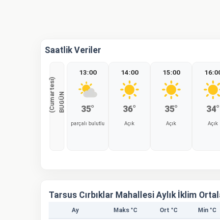
Saatlik Veriler
13:00
14:00
15:00
16:0
)
B
U
G
Ü
N
(
C
u
m
a
r
t
e
s
i
35°
36°
35°
34°
parçalı bulutlu
Açık
Açık
Açık
%0
%0
%0
%0
Tarsus Cırbıklar Mahallesi Aylık İklim Orta
Ay
Maks °C
Ort °C
Min °C