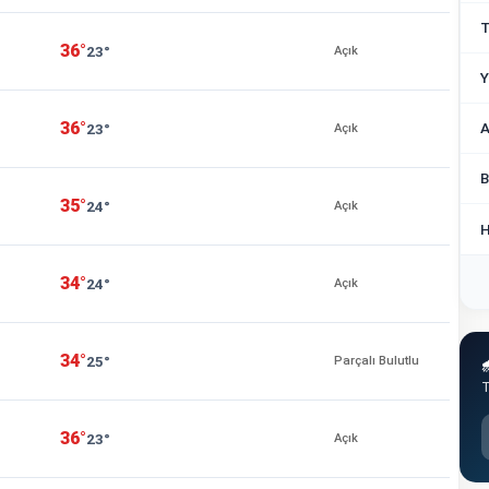
T
36°
23°
Açık
Y
36°
A
23°
Açık
B
35°
24°
Açık
H
34°
24°
Açık
34°
25°
Parçalı Bulutlu

T
36°
23°
Açık