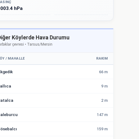
ASINÇ
003.4 hPa
Diğer Köylerde Hava Durumu
ırbıklar çevresi • Tarsus/Mersin
ÖY / MAHALLE
RAKIM
kgedik
66 m
allıca
9 m
atalca
2 m
aleburcu
147 m
ösebalcı
159 m