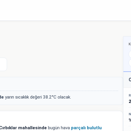
K
C
R
de
yarın sıcaklık değeri 38.2°C olacak.
N
Cırbıklar mahallesinde
bugün hava
parçalı bulutlu