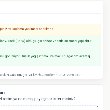
n zirai ilaçlama yapılması önerilmez.
r yüksek (36°C) olduğu için bahçe ve tarla sulaması yapılabilir.
işli görünüyor. Düşük yağış ihtimali ve makul rüzgar hızı avantaj
luluk:
%33
🌬️ Rüzgar:
24 km/h
Güncelleme: 08.08.2026 13:38
arı
l resim ya da mesaj paylaşmak ister misiniz?