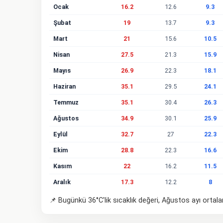
Ocak
16.2
12.6
9.3
Şubat
19
13.7
9.3
Mart
21
15.6
10.5
Nisan
27.5
21.3
15.9
Mayıs
26.9
22.3
18.1
Haziran
35.1
29.5
24.1
Temmuz
35.1
30.4
26.3
Ağustos
34.9
30.1
25.9
Eylül
32.7
27
22.3
Ekim
28.8
22.3
16.6
Kasım
22
16.2
11.5
Aralık
17.3
12.2
8
📌 Bugünkü 36°C'lik sıcaklık değeri, Ağustos ayı ortal