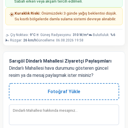
Sabah erken veya akşam tercih edilmeli.
Kuraklık Riski:
Önümüzdeki 3 günde yağış beklentisi düşük.
☀️
Su kısıtlı bölgelerde damla sulama sistemi devreye alınabilir.
🌫️ Çiy Noktası:
9°C
☀️ Güneş Radyasyonu:
310 W/m²
☁️ Bulutluluk:
%6
🌬️ Rüzgar:
26 km/h
Güncelleme: 06.08.2026 19:58
Sarıgöl Dindarlı Mahallesi Ziyaretçi Paylaşımları
Dindarlı Mahallesi hava durumunu gösteren güncel
resim ya da mesaj paylaşmak ister misiniz?
Fotoğraf Yükle