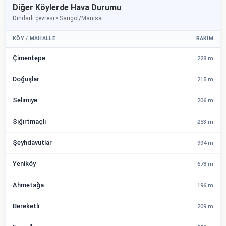
Diğer Köylerde Hava Durumu
Dindarlı çevresi • Sarıgöl/Manisa
KÖY / MAHALLE
RAKIM
Çimentepe
228 m
Doğuşlar
215 m
Selimiye
206 m
Sığırtmaçlı
253 m
Şeyhdavutlar
994 m
Yeniköy
678 m
Ahmetağa
196 m
Bereketli
209 m