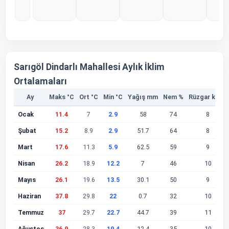
%0
%0
%0
%0
%
Sarıgöl Dindarlı Mahallesi Aylık İklim
Ortalamaları
Ay
Maks °C
Ort °C
Min °C
Yağış mm
Nem %
Rüzgar km/s
Ocak
11.4
7
2.9
58
74
8
Şubat
15.2
8.9
2.9
51.7
64
8
Mart
17.6
11.3
5.9
62.5
59
9
Nisan
26.2
18.9
12.2
7
46
10
Mayıs
26.1
19.6
13.5
30.1
50
9
Haziran
37.8
29.8
22
0.7
32
10
Temmuz
37
29.7
22.7
44.7
39
11
Ağustos
36.9
28.3
19.4
12.4
35
10