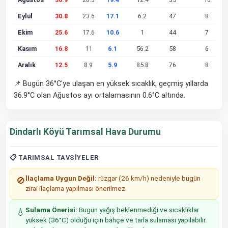
Eylül
30.8
23.6
17.1
6.2
47
8
Ekim
25.6
17.6
10.6
1
44
7
Kasım
16.8
11
6.1
56.2
58
6
Aralık
12.5
8.9
5.9
85.8
76
8
📌 Bugün 36°C'ye ulaşan en yüksek sıcaklık, geçmiş yıllarda
36.9°C olan Ağustos ayı ortalamasının 0.6°C altında.
Dindarlı Köyü Tarımsal Hava Durumu
📋 TARIMSAL TAVSIYELER
İlaçlama Uygun Değil:
rüzgar (26 km/h) nedeniyle bugün
🚫
zirai ilaçlama yapılması önerilmez.
Sulama Önerisi:
Bugün yağış beklenmediği ve sıcaklıklar
💧
yüksek (36°C) olduğu için bahçe ve tarla sulaması yapılabilir.