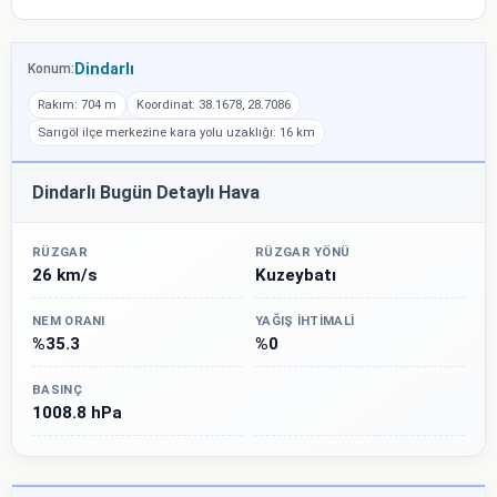
Dindarlı
Konum:
Rakım: 704 m
Koordinat: 38.1678, 28.7086
Sarıgöl ilçe merkezine kara yolu uzaklığı: 16 km
Dindarlı Bugün Detaylı Hava
RÜZGAR
RÜZGAR YÖNÜ
26 km/s
Kuzeybatı
NEM ORANI
YAĞIŞ İHTIMALI
%35.3
%0
BASINÇ
1008.8 hPa