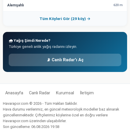
Alemşahlı
620 m
Tüm Köyleri Gör (29 köy) →
🌧️ Yağış Şimdi Nerede?
Türkiye geneli anlık yağış radarını izleyin.
📡 Canlı Radar'ı Aç
Anasayfa
Canlı Radar
Kurumsal
İletişim
Havarapor.com © 2026 - Tüm Hakları Saklıdır.
Hava durumu verilerimiz, en güncel meteorolojik modeller baz alınarak
güncellenmektedir. Çiftçilerimiz köylerine özel en doğru verilere
Havarapor.com üzerinden ulaşabilirler.
Son güncelleme: 06.08.2026 19:58