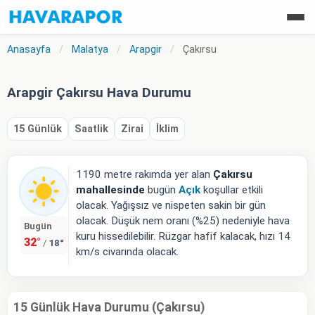
Anasayfa
/
Malatya
/
Arapgir
/
Çakırsu
Arapgir Çakırsu Hava Durumu
15 Günlük
Saatlik
Zirai
İklim
1190 metre rakımda yer alan
Çakırsu
mahallesinde
bugün
Açık
koşullar etkili
olacak. Yağışsız ve nispeten sakin bir gün
olacak. Düşük nem oranı (%25) nedeniyle hava
Bugün
kuru hissedilebilir. Rüzgar hafif kalacak, hızı 14
32°
18°
/
km/s civarında olacak.
15 Günlük Hava Durumu (Çakırsu)