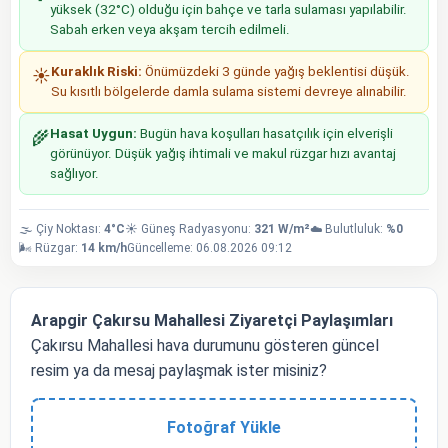
yüksek (32°C) olduğu için bahçe ve tarla sulaması yapılabilir.
Sabah erken veya akşam tercih edilmeli.
Kuraklık Riski:
Önümüzdeki 3 günde yağış beklentisi düşük.
☀️
Su kısıtlı bölgelerde damla sulama sistemi devreye alınabilir.
Hasat Uygun:
Bugün hava koşulları hasatçılık için elverişli
🌾
görünüyor. Düşük yağış ihtimali ve makul rüzgar hızı avantaj
sağlıyor.
🌫️ Çiy Noktası:
4°C
☀️ Güneş Radyasyonu:
321 W/m²
☁️ Bulutluluk:
%0
🌬️ Rüzgar:
14 km/h
Güncelleme: 06.08.2026 09:12
Arapgir Çakırsu Mahallesi Ziyaretçi Paylaşımları
Çakırsu Mahallesi hava durumunu gösteren güncel
resim ya da mesaj paylaşmak ister misiniz?
Fotoğraf Yükle