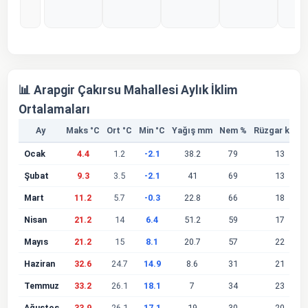
%0
%0
%0
%0
%
📊 Arapgir Çakırsu Mahallesi Aylık İklim
Ortalamaları
Ay
Maks °C
Ort °C
Min °C
Yağış mm
Nem %
Rüzgar km/s
Ocak
4.4
1.2
-2.1
38.2
79
13
Şubat
9.3
3.5
-2.1
41
69
13
Mart
11.2
5.7
-0.3
22.8
66
18
Nisan
21.2
14
6.4
51.2
59
17
Mayıs
21.2
15
8.1
20.7
57
22
Haziran
32.6
24.7
14.9
8.6
31
21
Temmuz
33.2
26.1
18.1
7
34
23
Ağustos
33.9
26.1
17.1
19
30
20