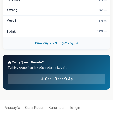
Kazanç
966 m
Meşeli
1176 m
Budak
1179 m
Tüm Köyleri Gör (42 köy) →
🌧️ Yağış Şimdi Nerede?
Türkiye geneli anlık yağış radarını izleyin.
📡 Canlı Radar'ı Aç
Anasayfa
Canlı Radar
Kurumsal
İletişim