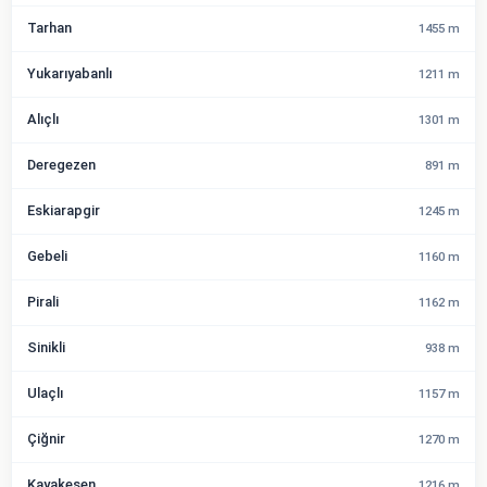
Tarhan
1455 m
Yukarıyabanlı
1211 m
Alıçlı
1301 m
Deregezen
891 m
Eskiarapgir
1245 m
Gebeli
1160 m
Pirali
1162 m
Sinikli
938 m
Ulaçlı
1157 m
Çiğnir
1270 m
Kayakesen
1216 m