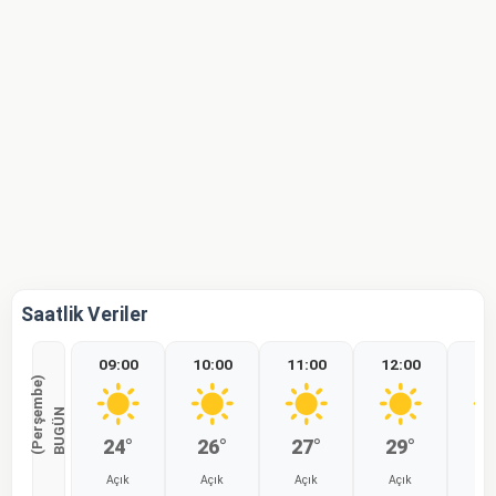
Saatlik Veriler
09:00
10:00
11:00
12:00
13
)
B
U
G
Ü
N
(
P
e
r
ş
e
m
b
e
24°
26°
27°
29°
3
Açık
Açık
Açık
Açık
Aç