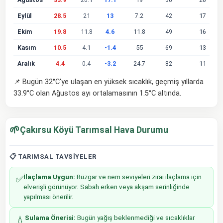
Eylül
28.5
21
13
7.2
42
17
Ekim
19.8
11.8
4.6
11.8
49
16
Kasım
10.5
4.1
-1.4
55
69
13
Aralık
4.4
0.4
-3.2
24.7
82
11
📌 Bugün 32°C'ye ulaşan en yüksek sıcaklık, geçmiş yıllarda
33.9°C olan Ağustos ayı ortalamasının 1.5°C altında.
🌱
Çakırsu Köyü Tarımsal Hava Durumu
📋 TARIMSAL TAVSIYELER
İlaçlama Uygun:
Rüzgar ve nem seviyeleri zirai ilaçlama için
✅
elverişli görünüyor. Sabah erken veya akşam serinliğinde
yapılması önerilir.
Sulama Önerisi:
Bugün yağış beklenmediği ve sıcaklıklar
💧