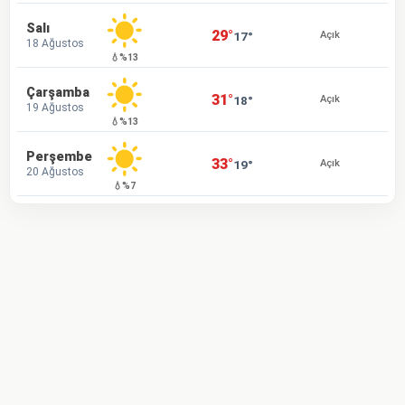
Salı
29°
17°
Açık
18 Ağustos
💧%13
Çarşamba
31°
18°
Açık
19 Ağustos
💧%13
Perşembe
33°
19°
Açık
20 Ağustos
💧%7