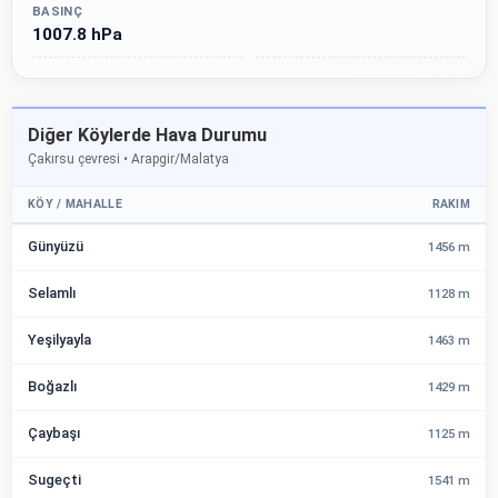
BASINÇ
1007.8 hPa
Diğer Köylerde Hava Durumu
Çakırsu çevresi • Arapgir/Malatya
KÖY / MAHALLE
RAKIM
Günyüzü
1456 m
Selamlı
1128 m
Yeşilyayla
1463 m
Boğazlı
1429 m
Çaybaşı
1125 m
Sugeçti
1541 m