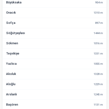
Büyüksaka
954 m
Ovacık
1310 m
Sofça
897 m
Söğütyaylası
1444 m
Sökmen
1016 m
Teşvikiye
1331 m
Yazlıca
1055 m
Akoluk
1328 m
Aloğlu
1229 m
Arslanlı
1245 m
Başören
1131 m