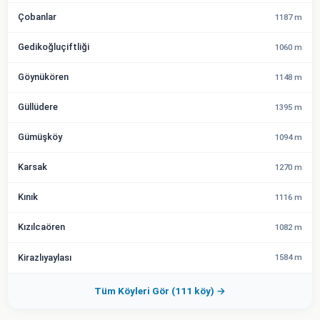
Çobanlar
1187 m
Gedikoğluçiftliği
1060 m
Göynükören
1148 m
Güllüdere
1395 m
Gümüşköy
1094 m
Karsak
1270 m
Kınık
1116 m
Kızılcaören
1082 m
Kirazlıyaylası
1584 m
Tüm Köyleri Gör (111 köy) →