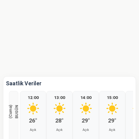
Saatlik Veriler
12:00
13:00
14:00
15:00
16
)
B
U
G
Ü
N
(
C
u
m
a
26°
28°
29°
29°
2
Açık
Açık
Açık
Açık
Aç