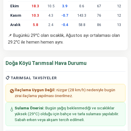
Ekim
18.3
10.5
3.9
0.6
67
12
Kasım
10.3
4.3
-0.7
143.3
76
12
Aralık
5.8
2.4
-0.4
58.8
86
13
📌 Bugünkü 29°C olan sıcaklık, Ağustos ayı ortalaması olan
29.2°C ile hemen hemen aynı.
Doğa Köyü Tarımsal Hava Durumu
📋 TARIMSAL TAVSIYELER
İlaçlama Uygun Değil:
rüzgar (28 km/h) nedeniyle bugün
🚫
zirai ilaçlama yapılması önerilmez.
Sulama Önerisi:
Bugün yağış beklenmediği ve sıcaklıklar
💧
yüksek (29°C) olduğu için bahçe ve tarla sulaması yapılabilir.
Sabah erken veya akşam tercih edilmeli.