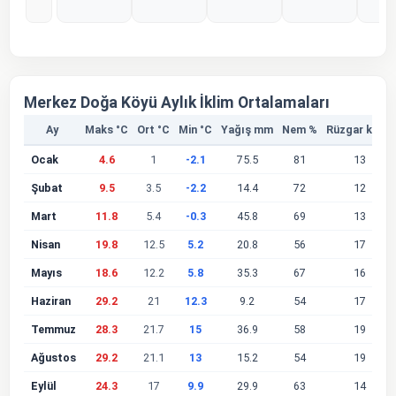
%0
%0
%0
%0
%
Merkez Doğa Köyü Aylık İklim Ortalamaları
Ay
Maks °C
Ort °C
Min °C
Yağış mm
Nem %
Rüzgar km/s
Ocak
4.6
1
-2.1
75.5
81
13
Şubat
9.5
3.5
-2.2
14.4
72
12
Mart
11.8
5.4
-0.3
45.8
69
13
Nisan
19.8
12.5
5.2
20.8
56
17
Mayıs
18.6
12.2
5.8
35.3
67
16
Haziran
29.2
21
12.3
9.2
54
17
Temmuz
28.3
21.7
15
36.9
58
19
Ağustos
29.2
21.1
13
15.2
54
19
Eylül
24.3
17
9.9
29.9
63
14