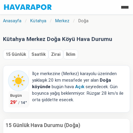
Anasayfa
/
Kütahya
/
Merkez
/
Doğa
Kütahya Merkez Doğa Köyü Hava Durumu
15 Günlük
Saatlik
Zirai
İklim
İlçe merkezine (Merkez) karayolu üzerinden
yaklaşık 20 km mesafede yer alan
Doğa
köyünde
bugün hava
Açık
seyredecek. Gün
boyunca yağış beklenmiyor. Rüzgar 28 km/s ile
Bugün
orta şiddette esecek.
29°
14°
/
15 Günlük Hava Durumu (Doğa)