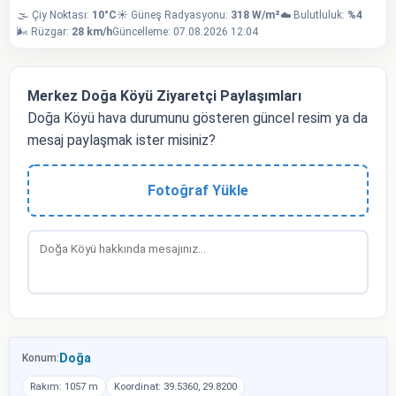
🌫️ Çiy Noktası:
10°C
☀️ Güneş Radyasyonu:
318 W/m²
☁️ Bulutluluk:
%4
🌬️ Rüzgar:
28 km/h
Güncelleme: 07.08.2026 12:04
Merkez Doğa Köyü Ziyaretçi Paylaşımları
Doğa Köyü hava durumunu gösteren güncel resim ya da
mesaj paylaşmak ister misiniz?
Fotoğraf Yükle
Doğa
Konum:
Rakım: 1057 m
Koordinat: 39.5360, 29.8200