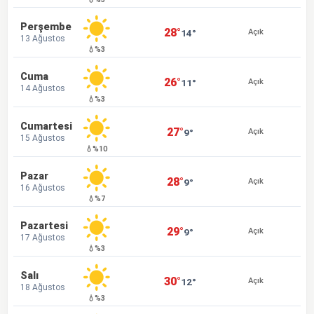
Perşembe
28°
14°
Açık
13 Ağustos
💧%3
Cuma
26°
11°
Açık
14 Ağustos
💧%3
Cumartesi
27°
9°
Açık
15 Ağustos
💧%10
Pazar
28°
9°
Açık
16 Ağustos
💧%7
Pazartesi
29°
9°
Açık
17 Ağustos
💧%3
Salı
30°
12°
Açık
18 Ağustos
💧%3