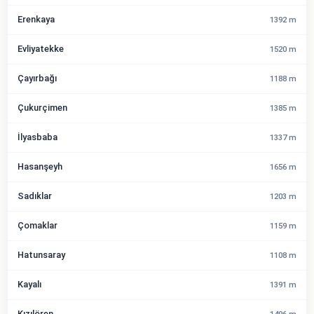
Erenkaya
1392 m
Evliyatekke
1520 m
Çayırbağı
1188 m
Çukurçimen
1385 m
İlyasbaba
1337 m
Hasanşeyh
1656 m
Sadıklar
1203 m
Çomaklar
1159 m
Hatunsaray
1108 m
Kayalı
1391 m
Kızılören