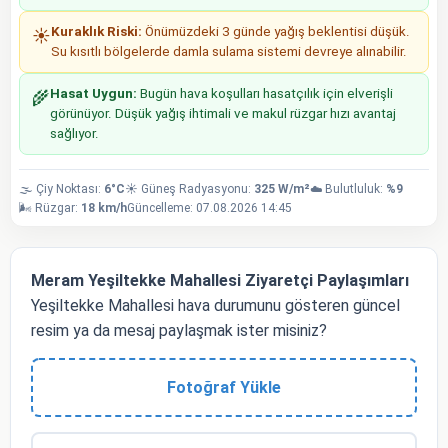
Kuraklık Riski:
Önümüzdeki 3 günde yağış beklentisi düşük.
☀️
Su kısıtlı bölgelerde damla sulama sistemi devreye alınabilir.
Hasat Uygun:
Bugün hava koşulları hasatçılık için elverişli
🌾
görünüyor. Düşük yağış ihtimali ve makul rüzgar hızı avantaj
sağlıyor.
🌫️ Çiy Noktası:
6°C
☀️ Güneş Radyasyonu:
325 W/m²
☁️ Bulutluluk:
%9
🌬️ Rüzgar:
18 km/h
Güncelleme: 07.08.2026 14:45
Meram Yeşiltekke Mahallesi Ziyaretçi Paylaşımları
Yeşiltekke Mahallesi hava durumunu gösteren güncel
resim ya da mesaj paylaşmak ister misiniz?
Fotoğraf Yükle