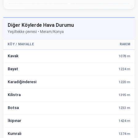
Diğer Köylerde Hava Durumu
Yeşiltekke çevresi • Meram/Konya
KÖY / MAHALLE
RAKIM
Kavak
1078 m
Bayat
1224 m
Karadiğinderesi
1220 m
Kilistra
1395 m
Botsa
1233 m
İkipınar
1424 m
Kumralı
1374 m