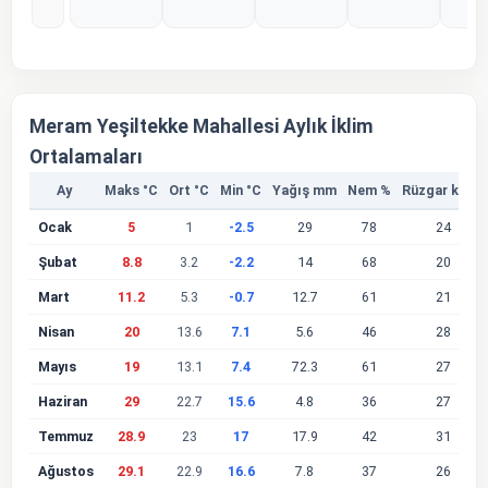
%0
%0
%0
%0
%
Meram Yeşiltekke Mahallesi Aylık İklim
Ortalamaları
Ay
Maks °C
Ort °C
Min °C
Yağış mm
Nem %
Rüzgar km/s
Ocak
5
1
-2.5
29
78
24
Şubat
8.8
3.2
-2.2
14
68
20
Mart
11.2
5.3
-0.7
12.7
61
21
Nisan
20
13.6
7.1
5.6
46
28
Mayıs
19
13.1
7.4
72.3
61
27
Haziran
29
22.7
15.6
4.8
36
27
Temmuz
28.9
23
17
17.9
42
31
Ağustos
29.1
22.9
16.6
7.8
37
26