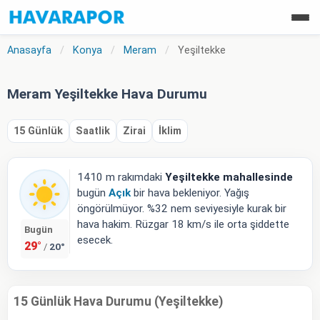
Anasayfa
/
Konya
/
Meram
/
Yeşiltekke
Meram Yeşiltekke Hava Durumu
15 Günlük
Saatlik
Zirai
İklim
1410 m rakımdaki
Yeşiltekke mahallesinde
bugün
Açık
bir hava bekleniyor. Yağış
öngörülmüyor. %32 nem seviyesiyle kurak bir
hava hakim. Rüzgar 18 km/s ile orta şiddette
Bugün
esecek.
29°
20°
/
15 Günlük Hava Durumu (Yeşiltekke)