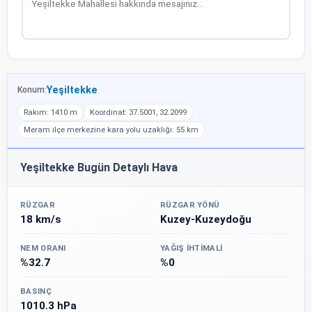
Yeşiltekke
Konum:
Rakım: 1410 m
Koordinat: 37.5001, 32.2099
Meram ilçe merkezine kara yolu uzaklığı: 55 km
Yeşiltekke Bugün Detaylı Hava
RÜZGAR
RÜZGAR YÖNÜ
18 km/s
Kuzey-Kuzeydoğu
NEM ORANI
YAĞIŞ İHTIMALI
%32.7
%0
BASINÇ
1010.3 hPa