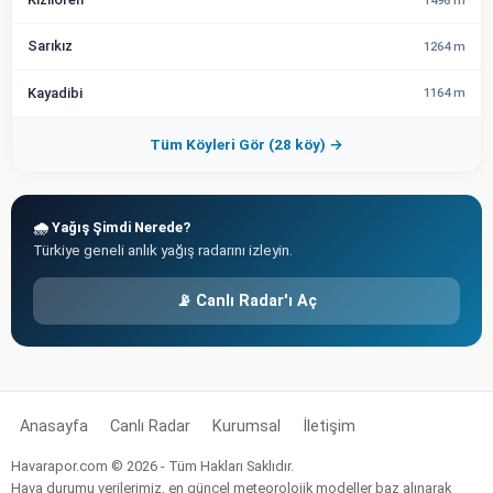
1496 m
Sarıkız
1264 m
Kayadibi
1164 m
Tüm Köyleri Gör (28 köy) →
🌧️ Yağış Şimdi Nerede?
Türkiye geneli anlık yağış radarını izleyin.
📡 Canlı Radar'ı Aç
Anasayfa
Canlı Radar
Kurumsal
İletişim
Havarapor.com © 2026 - Tüm Hakları Saklıdır.
Hava durumu verilerimiz, en güncel meteorolojik modeller baz alınarak