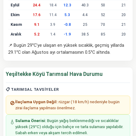
Eylül
24.4
18.4
12.3
40.3
50
21
Ekim
17.6
11.4
5.3
4.4
52
20
Kasım
9.1
3.9
-0.8
25
70
21
Aralık
5.2
1.4
-1.9
38.5
85
20
📌 Bugün 29°C'ye ulaşan en yüksek sıcaklık, geçmiş yıllarda
29.1°C olan Ağustos ayı ortalamasının 0.5°C altında.
Yeşiltekke Köyü Tarımsal Hava Durumu
📋 TARIMSAL TAVSIYELER
İlaçlama Uygun Değil:
rüzgar (18 km/h) nedeniyle bugün
🚫
zirai ilaçlama yapılması önerilmez.
Sulama Önerisi:
Bugün yağış beklenmediği ve sıcaklıklar
💧
yüksek (29°C) olduğu için bahçe ve tarla sulaması yapılabilir.
Sabah erken veya akşam tercih edilmeli.