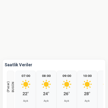
Saatlik Veriler
07:00
08:00
09:00
10:00
11
)
B
U
G
Ü
N
(
P
a
z
a
r
22°
24°
26°
28°
2
Açık
Açık
Açık
Açık
Aç