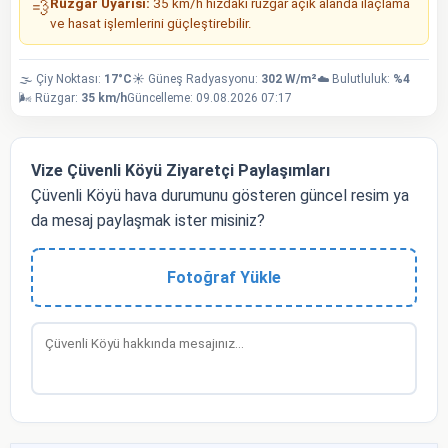
Rüzgar Uyarısı:
35 km/h hızdaki rüzgar açık alanda ilaçlama
💨
ve hasat işlemlerini güçleştirebilir.
🌫️ Çiy Noktası:
17°C
☀️ Güneş Radyasyonu:
302 W/m²
☁️ Bulutluluk:
%4
🌬️ Rüzgar:
35 km/h
Güncelleme: 09.08.2026 07:17
Vize Çüvenli Köyü Ziyaretçi Paylaşımları
Çüvenli Köyü hava durumunu gösteren güncel resim ya
da mesaj paylaşmak ister misiniz?
Fotoğraf Yükle