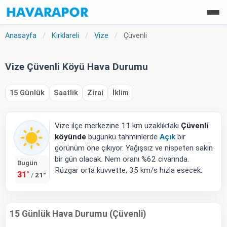
Anasayfa
/
Kırklareli
/
Vize
/
Çüvenli
Vize Çüvenli Köyü Hava Durumu
15 Günlük
Saatlik
Zirai
İklim
Vize ilçe merkezine 11 km uzaklıktaki
Çüvenli
köyünde
bugünkü tahminlerde
Açık
bir
görünüm öne çıkıyor. Yağışsız ve nispeten sakin
bir gün olacak. Nem oranı %62 civarında.
Bugün
Rüzgar orta kuvvette, 35 km/s hızla esecek.
31°
21°
/
15 Günlük Hava Durumu (Çüvenli)