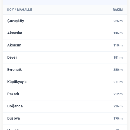
KÖY / MAHALLE
RAKIM
Çavuşköy
226 m
Akıncılar
136 m
Aksicim
110 m
Develi
181 m
Evrencik
380 m
Küçükyayla
271 m
Pazarlı
212 m
Doğanca
226 m
Düzova
170 m