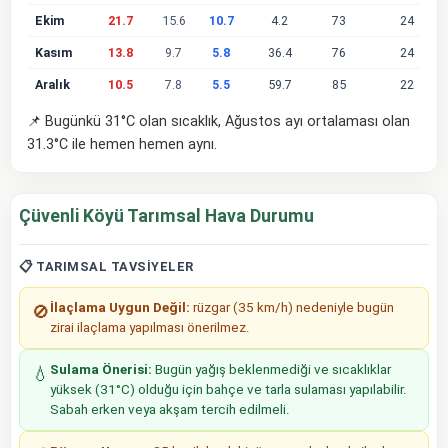
Ekim
21.7
15.6
10.7
4.2
73
24
Kasım
13.8
9.7
5.8
36.4
76
24
Aralık
10.5
7.8
5.5
59.7
85
22
📌 Bugünkü 31°C olan sıcaklık, Ağustos ayı ortalaması olan
31.3°C ile hemen hemen aynı.
Çüvenli Köyü Tarımsal Hava Durumu
📋 TARIMSAL TAVSIYELER
İlaçlama Uygun Değil:
rüzgar (35 km/h) nedeniyle bugün
🚫
zirai ilaçlama yapılması önerilmez.
Sulama Önerisi:
Bugün yağış beklenmediği ve sıcaklıklar
💧
yüksek (31°C) olduğu için bahçe ve tarla sulaması yapılabilir.
Sabah erken veya akşam tercih edilmeli.