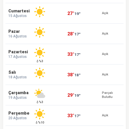
Cumartesi
27°
19°
Açık
15 Ağustos
Pazar
28°
17°
Açık
16 Ağustos
Pazartesi
33°
17°
Açık
17 Ağustos
💧%3
Salı
38°
18°
Açık
18 Ağustos
Çarşamba
Parçalı
29°
19°
Bulutlu
19 Ağustos
💧%3
Perşembe
33°
17°
Açık
20 Ağustos
💧%10