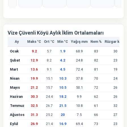
%0
%0
%0
%0
%
Vize Çüvenli Köyü Aylık İklim Ortalamaları
Ay
Maks °C
Ort °C
Min °C
Yağış mm
Nem %
Rüzgar km/s
Ocak
9.2
5.7
1.9
68.9
83
30
Şubat
12.9
8.2
4.2
24.8
82
23
Mart
13.6
9.1
4.5
72.4
81
19
Nisan
19.9
15.1
10.3
37.8
70
24
Mayıs
21.2
15.7
10.5
50.1
72
26
Haziran
30.3
24.4
18.2
9.9
62
26
Temmuz
32.5
26.7
21.5
10.8
61
32
Ağustos
31.3
25.2
20
7.5
66
27
Eylül
26.9
21.4
16.9
69.4
73
23