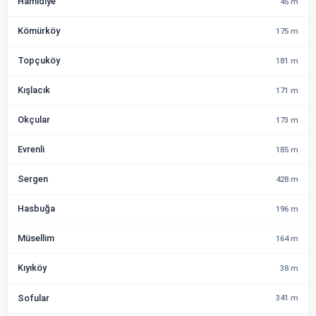
Hamidiye
45 m
Kömürköy
175 m
Topçuköy
181 m
Kışlacık
171 m
Okçular
173 m
Evrenli
185 m
Sergen
428 m
Hasbuğa
196 m
Müsellim
164 m
Kıyıköy
38 m
Sofular
341 m