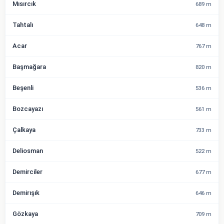
Mısırcık
689 m
Tahtalı
648 m
Acar
767 m
Başmağara
820 m
Beşenli
536 m
Bozcayazı
561 m
Çalkaya
733 m
Deliosman
522 m
Demirciler
677 m
Demirışık
646 m
Gözkaya
709 m