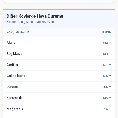
Diğer Köylerde Hava Durumu
Karacaören çevresi • Merkez/Kilis
KÖY / MAHALLE
RAKIM
Akıncı
512 m
Beşikkaya
614 m
Ceritler
621 m
Çakkallıpınar
666 m
Duruca
495 m
Karamelik
645 m
Mağaracık
706 m