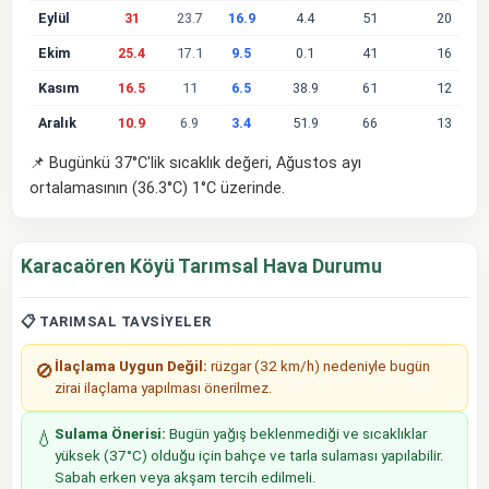
Eylül
31
23.7
16.9
4.4
51
20
Ekim
25.4
17.1
9.5
0.1
41
16
Kasım
16.5
11
6.5
38.9
61
12
Aralık
10.9
6.9
3.4
51.9
66
13
📌 Bugünkü 37°C'lik sıcaklık değeri, Ağustos ayı
ortalamasının (36.3°C) 1°C üzerinde.
Karacaören Köyü Tarımsal Hava Durumu
📋 TARIMSAL TAVSIYELER
İlaçlama Uygun Değil:
rüzgar (32 km/h) nedeniyle bugün
🚫
zirai ilaçlama yapılması önerilmez.
Sulama Önerisi:
Bugün yağış beklenmediği ve sıcaklıklar
💧
yüksek (37°C) olduğu için bahçe ve tarla sulaması yapılabilir.
Sabah erken veya akşam tercih edilmeli.