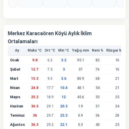
%0
%0
%0
%0
%
Merkez Karacaören Köyü Aylık İklim
Ortalamaları
Ay
Maks °C
Ort °C
Min °C
Yağış mm
Nem %
Rüzgar km/s
Ocak
9.8
6.2
3.2
95.1
82
16
Şubat
12.7
7.5
3
37
76
16
Mart
15.3
9.3
3.6
80.9
68
21
Nisan
24.8
17.7
10.4
48.1
54
21
Mayıs
25.2
18.9
12
45.6
53
25
Haziran
36.5
29.1
20.3
1.9
31
24
Temmuz
36
29.7
23.3
0.9
36
28
Ağustos
36.3
29.2
22.1
0.3
40
25