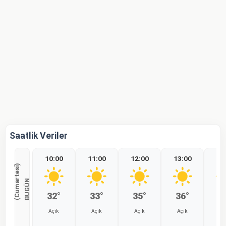
Saatlik Veriler
10:00
11:00
12:00
13:00
14
)
B
U
G
Ü
N
(
C
u
m
a
r
t
e
s
i
32°
33°
35°
36°
3
Açık
Açık
Açık
Açık
Aç