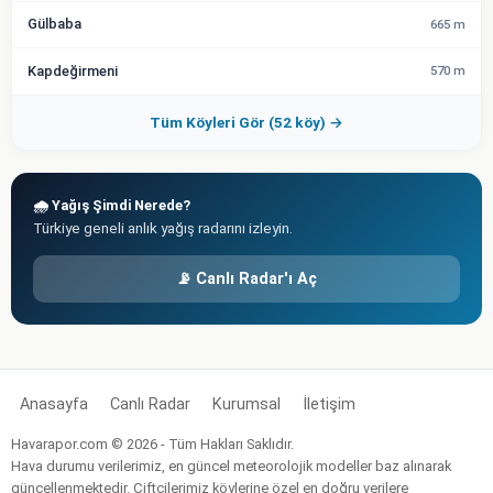
Gülbaba
665 m
Kapdeğirmeni
570 m
Tüm Köyleri Gör (52 köy) →
🌧️ Yağış Şimdi Nerede?
Türkiye geneli anlık yağış radarını izleyin.
📡 Canlı Radar'ı Aç
Anasayfa
Canlı Radar
Kurumsal
İletişim
Havarapor.com © 2026 - Tüm Hakları Saklıdır.
Hava durumu verilerimiz, en güncel meteorolojik modeller baz alınarak
güncellenmektedir. Çiftçilerimiz köylerine özel en doğru verilere