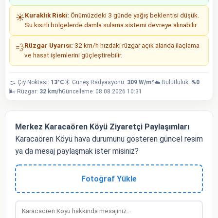
Kuraklık Riski:
Önümüzdeki 3 günde yağış beklentisi düşük.
☀️
Su kısıtlı bölgelerde damla sulama sistemi devreye alınabilir.
Rüzgar Uyarısı:
32 km/h hızdaki rüzgar açık alanda ilaçlama
💨
ve hasat işlemlerini güçleştirebilir.
🌫️ Çiy Noktası:
13°C
☀️ Güneş Radyasyonu:
309 W/m²
☁️ Bulutluluk:
%0
🌬️ Rüzgar:
32 km/h
Güncelleme: 08.08.2026 10:31
Merkez Karacaören Köyü Ziyaretçi Paylaşımları
Karacaören Köyü hava durumunu gösteren güncel resim
ya da mesaj paylaşmak ister misiniz?
Fotoğraf Yükle