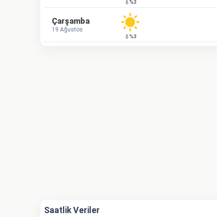
💧%3
Çarşamba
19 Ağustos
💧%3
Saatlik Veriler