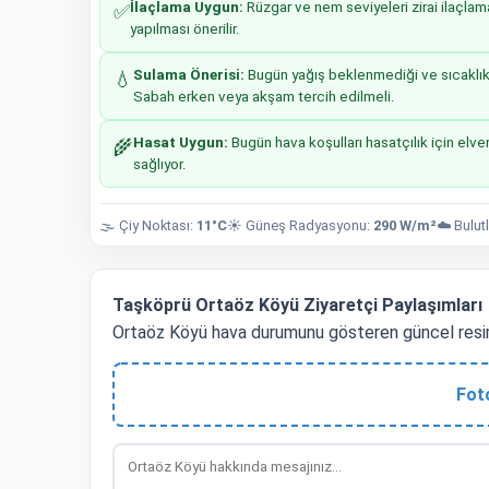
İlaçlama Uygun:
Rüzgar ve nem seviyeleri zirai ilaçlam
✅
yapılması önerilir.
Sulama Önerisi:
Bugün yağış beklenmediği ve sıcaklıkla
💧
Sabah erken veya akşam tercih edilmeli.
Hasat Uygun:
Bugün hava koşulları hasatçılık için elver
🌾
sağlıyor.
🌫️ Çiy Noktası:
11°C
☀️ Güneş Radyasyonu:
290 W/m²
☁️ Bulut
Taşköprü Ortaöz Köyü Ziyaretçi Paylaşımları
Ortaöz Köyü hava durumunu gösteren güncel resim
Fot