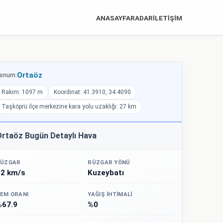
ANASAYFA
RADAR
İLETİŞİM
Ortaöz
onum:
Rakım: 1097 m
Koordinat: 41.3910, 34.4090
Taşköprü ilçe merkezine kara yolu uzaklığı: 27 km
rtaöz Bugün Detaylı Hava
ÜZGAR
RÜZGAR YÖNÜ
12 km/s
Kuzeybatı
EM ORANI
YAĞIŞ İHTIMALI
%67.9
%0