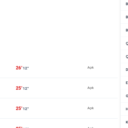
B
B
B
Ç
Ç
26°
12°
Açık
E
25°
12°
Açık
G
25°
12°
Açık
H
K