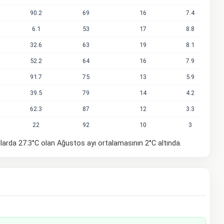
90.2
69
16
7.4
6.1
53
17
8.8
32.6
63
19
8.1
52.2
64
16
7.9
91.7
75
13
5.9
39.5
79
14
4.2
62.3
87
12
3.3
22
92
10
3
llarda 27.3°C olan Ağustos ayı ortalamasının 2°C altında.