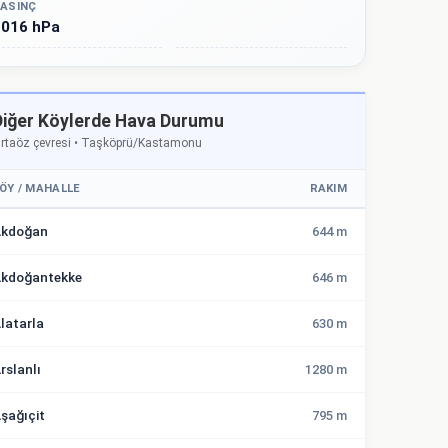
ASINÇ
1016 hPa
Diğer Köylerde Hava Durumu
rtaöz çevresi • Taşköprü/Kastamonu
ÖY / MAHALLE
RAKIM
kdoğan
644 m
kdoğantekke
646 m
latarla
630 m
rslanlı
1280 m
şağıçit
795 m