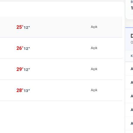
B
25°
12°
Açık
O
26°
12°
Açık
K
A
29°
12°
Açık
A
28°
13°
Açık
A
A
A