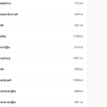
ademci
772 m
oyundurcak
649 m
ük
621 m
ekiç
1100 m
oroğlu
619 m
Doymuş
1051 m
rik
890 m
aripşah
1308 m
amzaoğlu
588 m
aracaoğlu
651 m