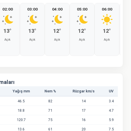
02:00
03:00
04:00
05:00
06:00
07
13°
13°
12°
12°
12°
1
Açık
Açık
Açık
Açık
Açık
A
%0
%0
%0
%0
%0
amaları
Yağış mm
Nem %
Rüzgar km/s
UV
46.5
82
14
3.4
18.8
71
17
4.7
120.7
75
16
5.9
13.6
61
20
7.5