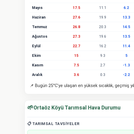
Mayıs
17.5
11.1
6.2
Haziran
27.6
19.9
13.3
Temmuz
26.8
20.3
14.5
Ağustos
27.3
19.6
13.5
Eylül
22.7
16.2
11.4
Ekim
15
9.3
5
Kasım
7.5
2.7
-1.3
Aralık
3.6
0.3
-2.2
📌 Bugün 25°C'ye ulaşan en yüksek sıcaklık, geçmiş yı
🌱
Ortaöz Köyü Tarımsal Hava Durumu
📋 TARIMSAL TAVSIYELER