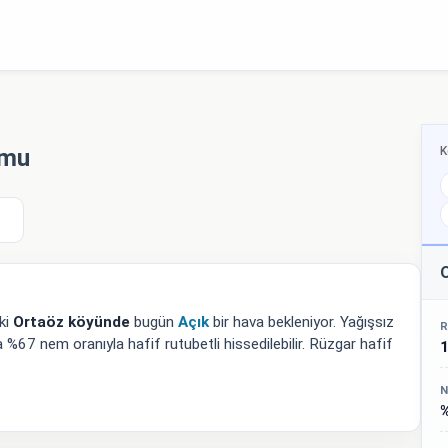
K
umu
O
ki
Ortaöz köyünde
bugün
Açık
bir hava bekleniyor. Yağışsız
R
 %67 nem oranıyla hafif rutubetli hissedilebilir. Rüzgar hafif
N