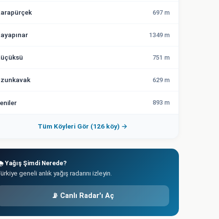
arapürçek
697 m
ayapınar
1349 m
üçüksü
751 m
zunkavak
629 m
eniler
893 m
Tüm Köyleri Gör (126 köy) →
️ Yağış Şimdi Nerede?
ürkiye geneli anlık yağış radarını izleyin.
📡 Canlı Radar'ı Aç