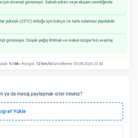
a için elverişli görünüyor. Sabah erken veya akşam serinliğinde
r yüksek (25°C) olduğu için bahçe ve tarla sulaması yapılabilir.
işli görünüyor. Düşük yağış ihtimali ve makul rüzgar hızı avantaj
luluk:
%16
🌬️ Rüzgar:
12 km/h
Güncelleme: 05.08.2026 23:42
 ya da mesaj paylaşmak ister misiniz?
oğraf Yükle