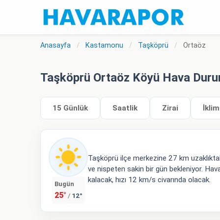
Anasayfa
/
Kastamonu
/
Taşköprü
/
Ortaöz
Taşköprü Ortaöz Köyü Hava Dur
15 Günlük
Saatlik
Zirai
İklim
Taşköprü ilçe merkezine 27 km uzaklıkta
ve nispeten sakin bir gün bekleniyor. Hava
kalacak, hızı 12 km/s civarında olacak.
Bugün
25°
12°
/