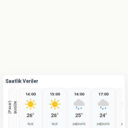
Saatlik Veriler
14:00
15:00
16:00
17:00
18
)
B
U
G
Ü
N
(
P
a
z
a
r
26°
26°
25°
24°
2
Açık
Açık
yağmurlu
yağmurlu
yağm