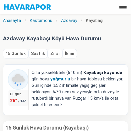
Anasayfa
/
Kastamonu
/
Azdavay
/
Kayabaşı
Azdavay Kayabaşı Köyü Hava Durumu
15 Günlük
Saatlik
Zirai
İklim
Orta yükseklikteki (610 m)
Kayabaşı köyünde
gün boyu
yağmurlu
bir hava tablosu bekleniyor.
Gün içinde %52 ihtimalle yağış geçişleri
bekleniyor. %70 nem seviyesiyle orta düzeyde
Bugün
rutubetli bir hava var. Rüzgar 15 km/s ile orta
26°
14°
/
şiddette esecek.
15 Günlük Hava Durumu (Kayabaşı)