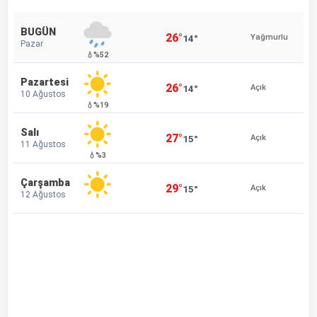
BUGÜN
26°
14°
Yağmurlu
Pazar
💧%52
Pazartesi
26°
14°
Açık
10 Ağustos
💧%19
Salı
27°
15°
Açık
11 Ağustos
💧%3
Çarşamba
29°
15°
Açık
12 Ağustos