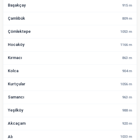
Başakçay
915 m
Çamlıbük
809 m
Çömlektepe
1053 m
Hocaköy
1166 m
Kırmacı
863 m
Kolca
904 m
Kurtçular
1056 m
Samancı
963 m
Yeşilköy
988 m
Akcaçam
920 m
Alı
1033 m