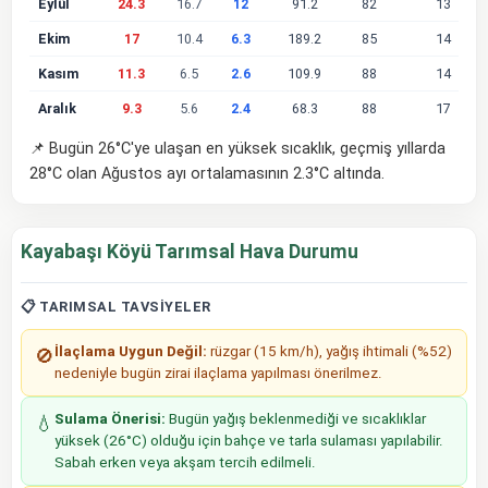
Eylül
24.3
16.7
12
91.2
82
13
Ekim
17
10.4
6.3
189.2
85
14
Kasım
11.3
6.5
2.6
109.9
88
14
Aralık
9.3
5.6
2.4
68.3
88
17
📌 Bugün 26°C'ye ulaşan en yüksek sıcaklık, geçmiş yıllarda
28°C olan Ağustos ayı ortalamasının 2.3°C altında.
Kayabaşı Köyü Tarımsal Hava Durumu
📋 TARIMSAL TAVSIYELER
İlaçlama Uygun Değil:
rüzgar (15 km/h), yağış ihtimali (%52)
🚫
nedeniyle bugün zirai ilaçlama yapılması önerilmez.
Sulama Önerisi:
Bugün yağış beklenmediği ve sıcaklıklar
💧
yüksek (26°C) olduğu için bahçe ve tarla sulaması yapılabilir.
Sabah erken veya akşam tercih edilmeli.