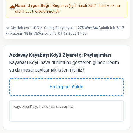
Hasat Uygun Değil:
Bugün yağış ihtimali %52. Tahıl ve kuru
🌧️
ürün hasatı ertelenmelidir.
🌫️ Çiy Noktası:
13°C
☀️ Güneş Radyasyonu:
275 W/m²
☁️ Bulutluluk:
%17
🌬️ Rüzgar:
15 km/h
Güncelleme: 09.08.2026 14:05
Azdavay Kayabaşı Köyü Ziyaretçi Paylaşımları
Kayabaşı Köyü hava durumunu gösteren güncel resim
ya da mesaj paylaşmak ister misiniz?
Fotoğraf Yükle