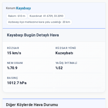
Kayabaşı
Konum:
Rakım: 610 m
Koordinat: 41.6709, 33.2093
Azdavay ilçe merkezine kara yolu uzaklığı: 20 km
Kayabaşı Bugün Detaylı Hava
RÜZGAR
RÜZGAR YÖNÜ
15 km/s
Kuzeybatı
NEM ORANI
YAĞIŞ İHTIMALI
%70.9
%52
BASINÇ
1012.7 hPa
Diğer Köylerde Hava Durumu