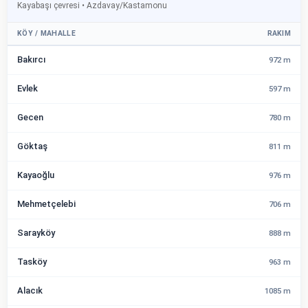
Kayabaşı çevresi • Azdavay/Kastamonu
KÖY / MAHALLE
RAKIM
Bakırcı
972 m
Evlek
597 m
Gecen
780 m
Göktaş
811 m
Kayaoğlu
976 m
Mehmetçelebi
706 m
Sarayköy
888 m
Tasköy
963 m
Alacık
1085 m