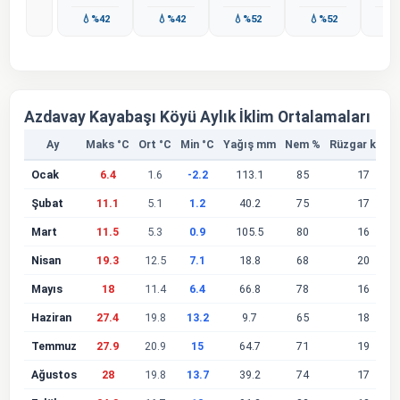
💧%42
💧%42
💧%52
💧%52
💧
Azdavay Kayabaşı Köyü Aylık İklim Ortalamaları
Ay
Maks °C
Ort °C
Min °C
Yağış mm
Nem %
Rüzgar km/s
Ocak
6.4
1.6
-2.2
113.1
85
17
Şubat
11.1
5.1
1.2
40.2
75
17
Mart
11.5
5.3
0.9
105.5
80
16
Nisan
19.3
12.5
7.1
18.8
68
20
Mayıs
18
11.4
6.4
66.8
78
16
Haziran
27.4
19.8
13.2
9.7
65
18
Temmuz
27.9
20.9
15
64.7
71
19
Ağustos
28
19.8
13.7
39.2
74
17