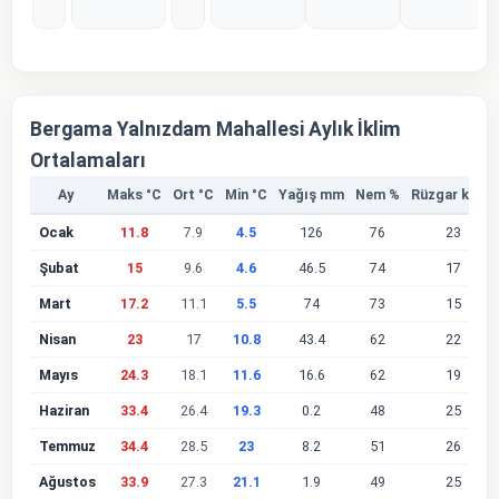
%0
%0
%0
%0
Bergama Yalnızdam Mahallesi Aylık İklim
Ortalamaları
Ay
Maks °C
Ort °C
Min °C
Yağış mm
Nem %
Rüzgar km/s
Ocak
11.8
7.9
4.5
126
76
23
Şubat
15
9.6
4.6
46.5
74
17
Mart
17.2
11.1
5.5
74
73
15
Nisan
23
17
10.8
43.4
62
22
Mayıs
24.3
18.1
11.6
16.6
62
19
Haziran
33.4
26.4
19.3
0.2
48
25
Temmuz
34.4
28.5
23
8.2
51
26
Ağustos
33.9
27.3
21.1
1.9
49
25