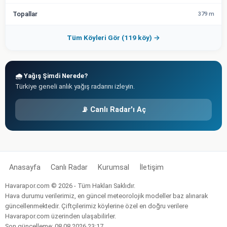
Topallar
379 m
Tüm Köyleri Gör (119 köy) →
🌧️ Yağış Şimdi Nerede?
Türkiye geneli anlık yağış radarını izleyin.
📡 Canlı Radar'ı Aç
Anasayfa
Canlı Radar
Kurumsal
İletişim
Havarapor.com © 2026 - Tüm Hakları Saklıdır.
Hava durumu verilerimiz, en güncel meteorolojik modeller baz alınarak
güncellenmektedir. Çiftçilerimiz köylerine özel en doğru verilere
Havarapor.com üzerinden ulaşabilirler.
Son güncelleme: 08.08.2026 23:17