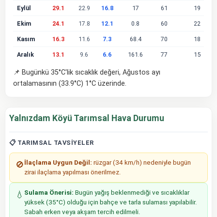
Eylül
29.1
22.9
16.8
17
61
19
Ekim
24.1
17.8
12.1
0.8
60
22
Kasım
16.3
11.6
7.3
68.4
70
18
Aralık
13.1
9.6
6.6
161.6
77
15
📌 Bugünkü 35°C'lik sıcaklık değeri, Ağustos ayı
ortalamasının (33.9°C) 1°C üzerinde.
Yalnızdam Köyü Tarımsal Hava Durumu
📋 TARIMSAL TAVSIYELER
İlaçlama Uygun Değil:
rüzgar (34 km/h) nedeniyle bugün
🚫
zirai ilaçlama yapılması önerilmez.
Sulama Önerisi:
Bugün yağış beklenmediği ve sıcaklıklar
💧
yüksek (35°C) olduğu için bahçe ve tarla sulaması yapılabilir.
Sabah erken veya akşam tercih edilmeli.