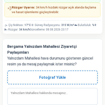
Rüzgar Uyarısı:
34 km/h hızdaki rüzgar açık alanda ilaçlama
💨
ve hasat işlemlerini güçleştirebilir.
🌫️ Çiy Noktası:
17°C
☀️ Güneş Radyasyonu:
315 W/m²
☁️ Bulutluluk:
%9
🌬️ Rüzgar:
34 km/h
Güncelleme: 08.08.2026 23:17
Bergama Yalnızdam Mahallesi Ziyaretçi
Paylaşımları
Yalnızdam Mahallesi hava durumunu gösteren güncel
resim ya da mesaj paylaşmak ister misiniz?
Fotoğraf Yükle