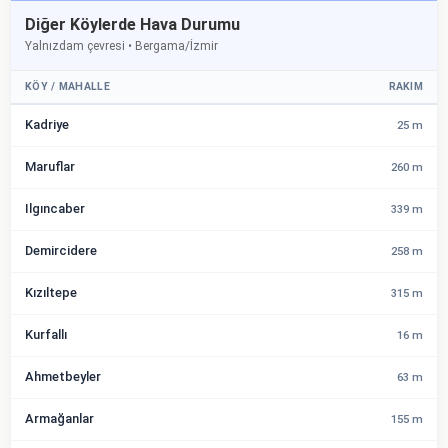
Diğer Köylerde Hava Durumu
Yalnızdam çevresi • Bergama/İzmir
KÖY / MAHALLE
RAKIM
Kadriye
25 m
Maruflar
260 m
Ilgıncaber
339 m
Demircidere
258 m
Kızıltepe
315 m
Kurfallı
16 m
Ahmetbeyler
63 m
Armağanlar
155 m