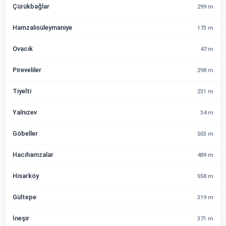
Çürükbağlar
299 m
Hamzalısüleymaniye
173 m
Ovacık
47 m
Pireveliler
298 m
Tiyelti
231 m
Yalnızev
34 m
Göbeller
503 m
Hacıhamzalar
489 m
Hisarköy
558 m
Gültepe
319 m
İneşir
371 m