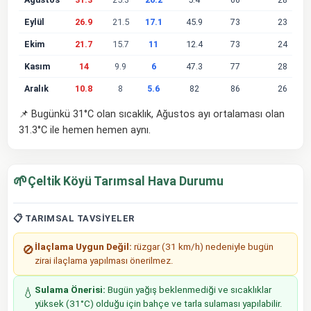
Eylül
26.9
21.5
17.1
45.9
73
23
Ekim
21.7
15.7
11
12.4
73
24
Kasım
14
9.9
6
47.3
77
28
Aralık
10.8
8
5.6
82
86
26
📌 Bugünkü 31°C olan sıcaklık, Ağustos ayı ortalaması olan
31.3°C ile hemen hemen aynı.
🌱
Çeltik Köyü Tarımsal Hava Durumu
📋 TARIMSAL TAVSIYELER
İlaçlama Uygun Değil:
rüzgar (31 km/h) nedeniyle bugün
🚫
zirai ilaçlama yapılması önerilmez.
Sulama Önerisi:
Bugün yağış beklenmediği ve sıcaklıklar
💧
yüksek (31°C) olduğu için bahçe ve tarla sulaması yapılabilir.