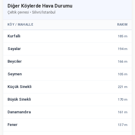
Diğer Köylerde Hava Durumu
Çeltik çevresi • Silivri/İstanbul
KÖY / MAHALLE
RAKIM
Kurfallı
185 m
Sayalar
194 m
Beyciler
166 m
Seymen
105 m
Küçük Sinekli
221 m
Büyük Sinekli
170 m
Danamandıra
161 m
Fener
137 m