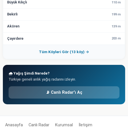
Büyük Kılıçlı
110 m
Bekirli
199 m
Akören
139 m
Çayırdere
203 m
Tüm Köyleri Gör (13 köy) →
🌧️ Yağış Şimdi Nerede?
Türkiye geneli anlık yağış radarını izleyin.
📡 Canlı Radar'ı Aç
Anasayfa
Canlı Radar
Kurumsal
İletişim