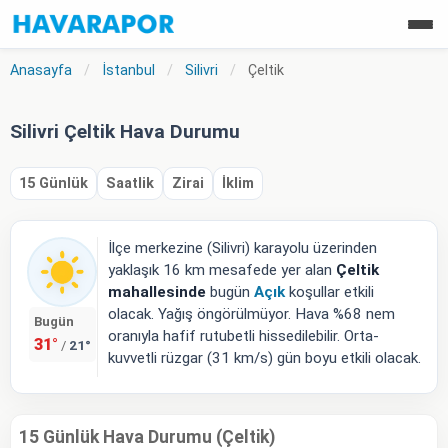
Anasayfa
/
İstanbul
/
Silivri
/
Çeltik
Silivri Çeltik Hava Durumu
15 Günlük
Saatlik
Zirai
İklim
İlçe merkezine (Silivri) karayolu üzerinden
yaklaşık 16 km mesafede yer alan
Çeltik
mahallesinde
bugün
Açık
koşullar etkili
olacak. Yağış öngörülmüyor. Hava %68 nem
Bugün
oranıyla hafif rutubetli hissedilebilir. Orta-
31°
21°
/
kuvvetli rüzgar (31 km/s) gün boyu etkili olacak.
15 Günlük Hava Durumu (Çeltik)