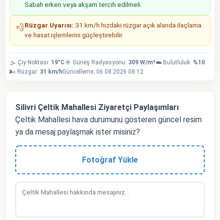
Sabah erken veya akşam tercih edilmeli.
Rüzgar Uyarısı:
31 km/h hızdaki rüzgar açık alanda ilaçlama
💨
ve hasat işlemlerini güçleştirebilir.
🌫️ Çiy Noktası:
19°C
☀️ Güneş Radyasyonu:
309 W/m²
☁️ Bulutluluk:
%10
🌬️ Rüzgar:
31 km/h
Güncelleme: 06.08.2026 08:12
Silivri Çeltik Mahallesi Ziyaretçi Paylaşımları
Çeltik Mahallesi hava durumunu gösteren güncel resim
ya da mesaj paylaşmak ister misiniz?
Fotoğraf Yükle