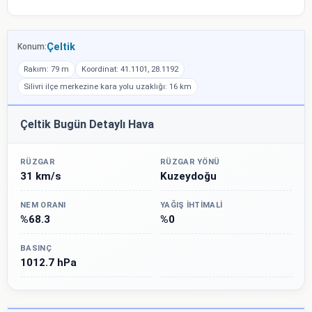
Çeltik
Konum:
Rakım: 79 m
Koordinat: 41.1101, 28.1192
Silivri ilçe merkezine kara yolu uzaklığı: 16 km
Çeltik Bugün Detaylı Hava
RÜZGAR
RÜZGAR YÖNÜ
31 km/s
Kuzeydoğu
NEM ORANI
YAĞIŞ İHTIMALI
%68.3
%0
BASINÇ
1012.7 hPa