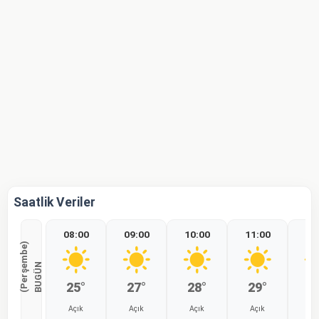
Saatlik Veriler
08:00
09:00
10:00
11:00
12
)
B
U
G
Ü
N
(
P
e
r
ş
e
m
b
e
25°
27°
28°
29°
3
Açık
Açık
Açık
Açık
Aç