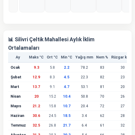
%0
%0
%0
%0
%
📊 Silivri Çeltik Mahallesi Aylık İklim
Ortalamaları
Ay
Maks °C
Ort °C
Min °C
Yağış mm
Nem %
Rüzgar km/s
Ocak
9.3
5.8
2.2
78.2
83
30
Şubat
12.9
8.3
4.5
22.3
82
23
Mart
13.7
9.1
4.7
53.1
81
20
Nisan
20
15.2
10.4
50.8
70
26
Mayıs
21.2
15.8
10.7
20.4
72
27
Haziran
30.6
24.5
18.5
3.4
62
28
Temmuz
32.5
26.8
21.7
6.4
61
32
Ağustos
31.3
25.3
20.2
5.4
66
28