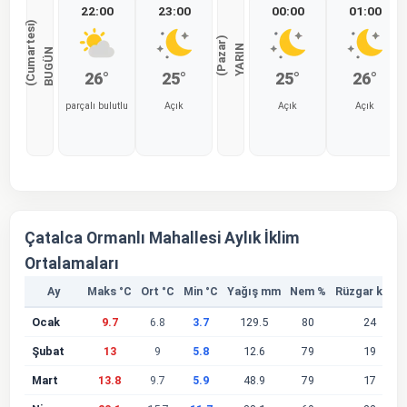
22:00
23:00
00:00
01:00
)
)
Y
A
R
I
N
(
P
a
z
a
r
B
U
G
Ü
N
(
C
u
m
a
r
t
e
s
i
26°
25°
25°
26°
parçalı bulutlu
Açık
Açık
Açık
%0
%0
%0
%0
Çatalca Ormanlı Mahallesi Aylık İklim
Ortalamaları
Ay
Maks °C
Ort °C
Min °C
Yağış mm
Nem %
Rüzgar km/s
Ocak
9.7
6.8
3.7
129.5
80
24
Şubat
13
9
5.8
12.6
79
19
Mart
13.8
9.7
5.9
48.9
79
17