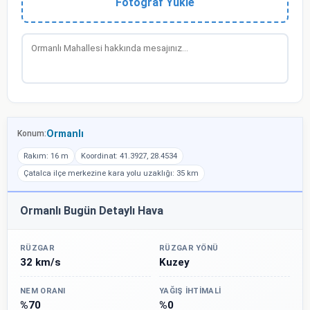
Fotoğraf Yükle
Ormanlı
Konum:
Rakım: 16 m
Koordinat: 41.3927, 28.4534
Çatalca ilçe merkezine kara yolu uzaklığı: 35 km
Ormanlı Bugün Detaylı Hava
RÜZGAR
RÜZGAR YÖNÜ
32 km/s
Kuzey
NEM ORANI
YAĞIŞ İHTIMALI
%70
%0