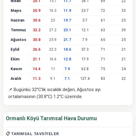
Nisan
20.1
15.7
11.7
38.1
69
22
Mayıs
20.9
16.3
11.9
23.7
72
23
Haziran
30.6
25
19.7
5.7
61
25
Temmuz
32.2
27.2
23.1
12.1
63
29
Ağustos
30.8
25.9
21.7
7.9
65
25
Eylül
26.6
22.3
18.6
57.3
71
21
Ekim
21.1
16.6
12.8
17.9
71
21
Kasım
14.4
11
7.9
62.8
75
24
Aralık
11.3
9.1
7.1
127.4
83
22
📌 Bugünkü 32°C'lik sıcaklık değeri, Ağustos ayı
ortalamasının (30.8°C) 1.2°C üzerinde.
Ormanlı Köyü Tarımsal Hava Durumu
📋 TARIMSAL TAVSIYELER