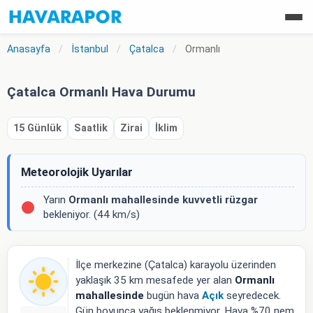
Anasayfa
/
İstanbul
/
Çatalca
/
Ormanlı
Çatalca Ormanlı Hava Durumu
15 Günlük
Saatlik
Zirai
İklim
Meteorolojik Uyarılar
Yarın
Ormanlı mahallesinde
kuvvetli rüzgar
bekleniyor. (44 km/s)
İlçe merkezine (Çatalca) karayolu üzerinden
yaklaşık 35 km mesafede yer alan
Ormanlı
mahallesinde
bugün hava
Açık
seyredecek.
Gün boyunca yağış beklenmiyor. Hava %70 nem