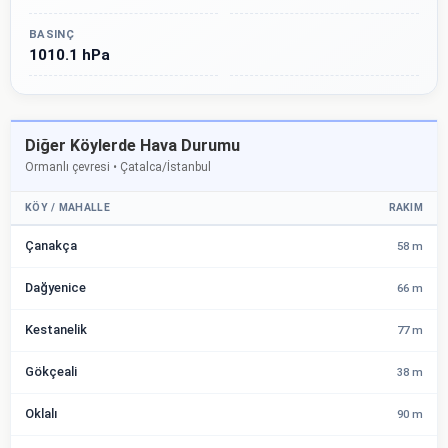
BASINÇ
1010.1 hPa
Diğer Köylerde Hava Durumu
Ormanlı çevresi • Çatalca/İstanbul
KÖY / MAHALLE
RAKIM
Çanakça
58 m
Dağyenice
66 m
Kestanelik
77 m
Gökçeali
38 m
Oklalı
90 m