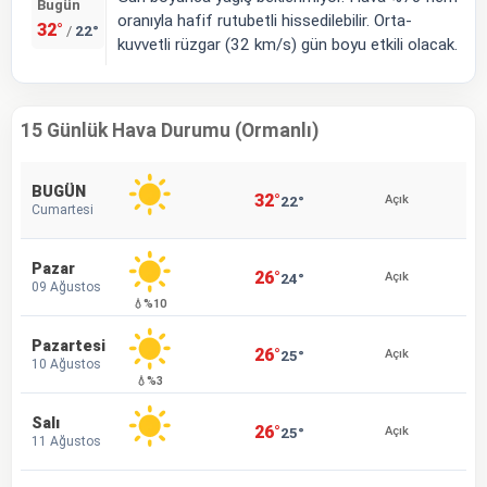
Bugün
oranıyla hafif rutubetli hissedilebilir. Orta-
32°
22°
/
kuvvetli rüzgar (32 km/s) gün boyu etkili olacak.
15 Günlük Hava Durumu (Ormanlı)
BUGÜN
32°
22°
Açık
Cumartesi
Pazar
26°
24°
Açık
09 Ağustos
💧%10
Pazartesi
26°
25°
Açık
10 Ağustos
💧%3
Salı
26°
25°
Açık
11 Ağustos