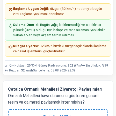
İlaçlama Uygun Değil:
rüzgar (32 km/h) nedeniyle bugün
🚫
zirai ilaçlama yapılması önerilmez.
Sulama Önerisi:
Bugün yağış beklenmediği ve sıcaklıklar
💧
yüksek (32°C) olduğu için bahçe ve tarla sulaması yapılabilir.
Sabah erken veya akşam tercih edilmeli.
Rüzgar Uyarısı:
32 km/h hızdaki rüzgar açık alanda ilaçlama
💨
ve hasat işlemlerini güçleştirebilir.
🌫️ Çiy Noktası:
20°C
☀️ Güneş Radyasyonu:
302 W/m²
☁️ Bulutluluk:
%19
🌬️ Rüzgar:
32 km/h
Güncelleme: 08.08.2026 22:39
Çatalca Ormanlı Mahallesi Ziyaretçi Paylaşımları
Ormanlı Mahallesi hava durumunu gösteren güncel
resim ya da mesaj paylaşmak ister misiniz?