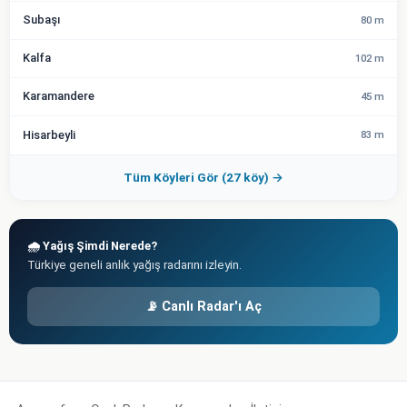
Subaşı
80 m
Kalfa
102 m
Karamandere
45 m
Hisarbeyli
83 m
Tüm Köyleri Gör (27 köy) →
🌧️ Yağış Şimdi Nerede?
Türkiye geneli anlık yağış radarını izleyin.
📡 Canlı Radar'ı Aç