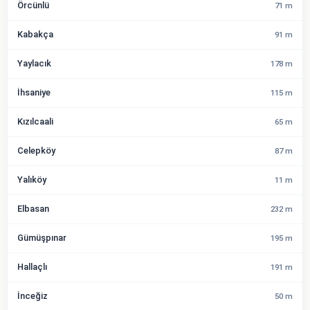
Örcünlü
71 m
Kabakça
91 m
Yaylacık
178 m
İhsaniye
115 m
Kızılcaali
65 m
Celepköy
87 m
Yalıköy
11 m
Elbasan
232 m
Gümüşpınar
195 m
Hallaçlı
191 m
İnceğiz
50 m