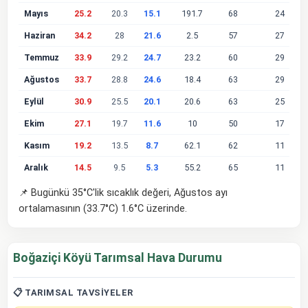
Mayıs
25.2
20.3
15.1
191.7
68
24
Haziran
34.2
28
21.6
2.5
57
27
Temmuz
33.9
29.2
24.7
23.2
60
29
Ağustos
33.7
28.8
24.6
18.4
63
29
Eylül
30.9
25.5
20.1
20.6
63
25
Ekim
27.1
19.7
11.6
10
50
17
Kasım
19.2
13.5
8.7
62.1
62
11
Aralık
14.5
9.5
5.3
55.2
65
11
📌 Bugünkü 35°C'lik sıcaklık değeri, Ağustos ayı
ortalamasının (33.7°C) 1.6°C üzerinde.
Boğaziçi Köyü Tarımsal Hava Durumu
📋 TARIMSAL TAVSIYELER