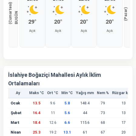
)
)
Y
A
R
I
N
(
P
a
z
a
r
B
U
G
Ü
N
(
C
u
m
a
r
t
e
s
i
29°
20°
20°
20°
Açık
Açık
Açık
Açık
%0
%0
%0
%0
İslahiye Boğaziçi Mahallesi Aylık İklim
Ortalamaları
Ay
Maks °C
Ort °C
Min °C
Yağış mm
Nem %
Rüzgar km/s
Ocak
13.5
9.6
5.8
148.4
79
13
Şubat
16.4
11
5.6
44
73
13
Mart
18.4
12.6
6.6
115.6
68
17
Nisan
25.3
19.2
13.1
61
67
20