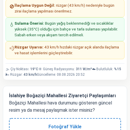
İlaçlama Uygun Değil:
rüzgar (43 km/h) nedeniyle bugün
🚫
zirai ilaçlama yapılması önerilmez.
Sulama Önerisi:
Bugün yağış beklenmediği ve sıcaklıklar
💧
yüksek (35°C) olduğu için bahçe ve tarla sulaması yapılabilir.
Sabah erken veya akşam tercih edilmeli.
Rüzgar Uyarısı:
43 km/h hızdaki rüzgar açık alanda ilaçlama
💨
ve hasat işlemlerini güçleştirebilir.
🌫️ Çiy Noktası:
19°C
☀️ Güneş Radyasyonu:
311 W/m²
☁️ Bulutluluk:
%15
🌬️ Rüzgar:
43 km/h
Güncelleme: 08.08.2026 20:52
İslahiye Boğaziçi Mahallesi Ziyaretçi Paylaşımları
Boğaziçi Mahallesi hava durumunu gösteren güncel
resim ya da mesaj paylaşmak ister misiniz?
Fotoğraf Yükle