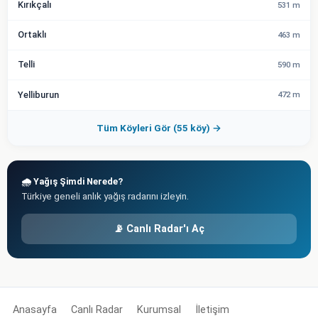
Kırıkçalı
531 m
Ortaklı
463 m
Telli
590 m
Yelliburun
472 m
Tüm Köyleri Gör (55 köy) →
🌧️ Yağış Şimdi Nerede?
Türkiye geneli anlık yağış radarını izleyin.
📡 Canlı Radar'ı Aç
Anasayfa
Canlı Radar
Kurumsal
İletişim