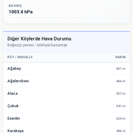
BASINÇ
1003.4 hPa
Diğer Köylerde Hava Durumu
Boğaziçi çevresi • İslahiye/Gaziantep
KÖY / MAHALLE
RAKIM
Ağabey
561 m
Ağalarobası
466 m
Alaca
927 m
Çubuk
541 m
Esenler
624 m
Karakaya
496 m