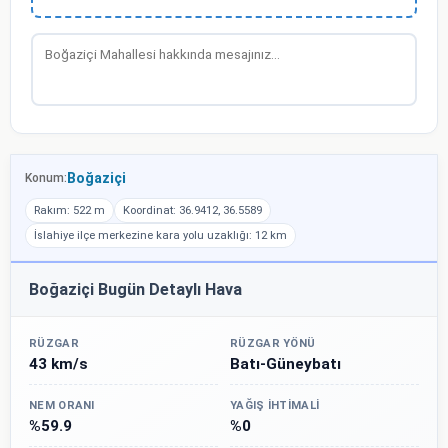
Boğaziçi
Konum:
Rakım: 522 m
Koordinat: 36.9412, 36.5589
İslahiye ilçe merkezine kara yolu uzaklığı: 12 km
Boğaziçi Bugün Detaylı Hava
RÜZGAR
RÜZGAR YÖNÜ
43 km/s
Batı-Güneybatı
NEM ORANI
YAĞIŞ İHTIMALI
%59.9
%0