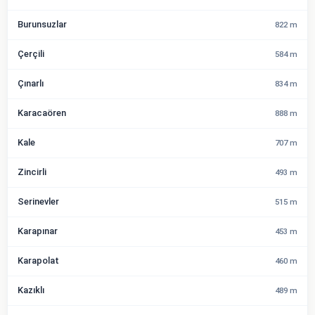
Burunsuzlar
822 m
Çerçili
584 m
Çınarlı
834 m
Karacaören
888 m
Kale
707 m
Zincirli
493 m
Serinevler
515 m
Karapınar
453 m
Karapolat
460 m
Kazıklı
489 m