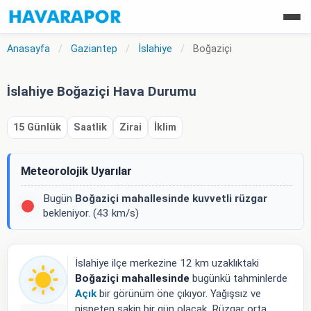
Anasayfa
/
Gaziantep
/
İslahiye
/
Boğaziçi
İslahiye Boğaziçi Hava Durumu
15 Günlük
Saatlik
Zirai
İklim
Meteorolojik Uyarılar
Bugün
Boğaziçi mahallesinde
kuvvetli rüzgar
bekleniyor. (43 km/s)
İslahiye ilçe merkezine 12 km uzaklıktaki
Boğaziçi mahallesinde
bugünkü tahminlerde
Açık
bir görünüm öne çıkıyor. Yağışsız ve
nispeten sakin bir gün olacak. Rüzgar orta