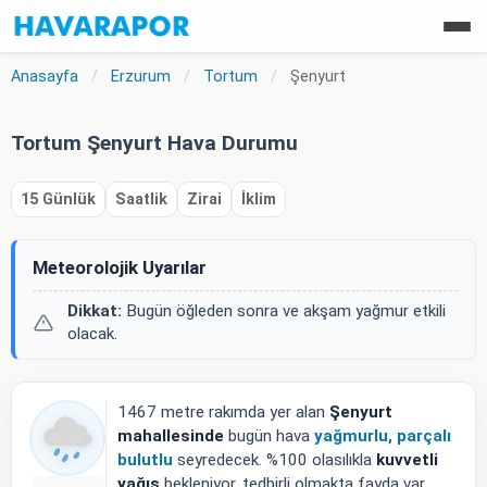
Anasayfa
/
Erzurum
/
Tortum
/
Şenyurt
Tortum Şenyurt Hava Durumu
15 Günlük
Saatlik
Zirai
İklim
Meteorolojik Uyarılar
Dikkat:
Bugün öğleden sonra ve akşam yağmur etkili
olacak.
1467 metre rakımda yer alan
Şenyurt
mahallesinde
bugün hava
yağmurlu, parçalı
bulutlu
seyredecek. %100 olasılıkla
kuvvetli
yağış
bekleniyor, tedbirli olmakta fayda var.