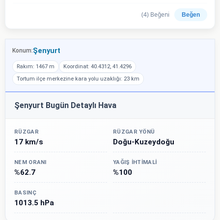
(
4
) Beğeni
Beğen
Şenyurt
Konum:
Rakım: 1467 m
Koordinat: 40.4312, 41.4296
Tortum ilçe merkezine kara yolu uzaklığı: 23 km
Şenyurt Bugün Detaylı Hava
RÜZGAR
RÜZGAR YÖNÜ
17 km/s
Doğu-Kuzeydoğu
NEM ORANI
YAĞIŞ İHTIMALI
%62.7
%100
BASINÇ
1013.5 hPa