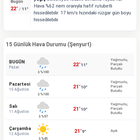
Bugün
Hava %62 nem oranıyla hafif rutubetli
22°
11°
/
hissedilebilir. 17 km/s hızındaki rüzgar gün boyu
hissedilebilir.
15 Günlük Hava Durumu (Şenyurt)
Yağmurlu,
BUGÜN
22°
11°
Parçalı
Pazar
Bulutlu
💧%100
Yağmurlu,
Pazartesi
21°
10°
Parçalı
10 Ağustos
Bulutlu
💧%100
Yağmurlu,
Salı
21°
10°
Parçalı
11 Ağustos
Bulutlu
💧%97
Çarşamba
21°
9°
Açık
12 Ağustos
💧%45