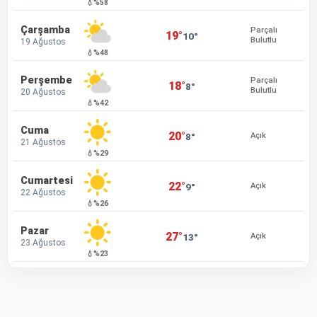
💧%58
Çarşamba
Parçalı
19°
10°
Bulutlu
19 Ağustos
💧%48
Perşembe
Parçalı
18°
8°
Bulutlu
20 Ağustos
💧%42
Cuma
20°
8°
Açık
21 Ağustos
💧%29
Cumartesi
22°
9°
Açık
22 Ağustos
💧%26
Pazar
27°
13°
Açık
23 Ağustos
💧%23