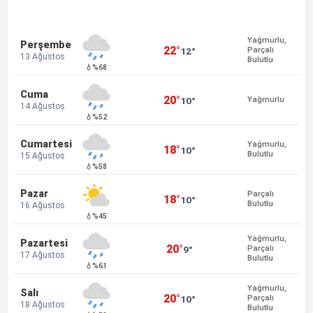
Yağmurlu,
Perşembe
22°
12°
Parçalı
13 Ağustos
Bulutlu
💧%68
Cuma
20°
10°
Yağmurlu
14 Ağustos
💧%52
Cumartesi
Yağmurlu,
18°
10°
Bulutlu
15 Ağustos
💧%58
Pazar
Parçalı
18°
10°
Bulutlu
16 Ağustos
💧%45
Yağmurlu,
Pazartesi
20°
9°
Parçalı
17 Ağustos
Bulutlu
💧%61
Yağmurlu,
Salı
20°
10°
Parçalı
18 Ağustos
Bulutlu