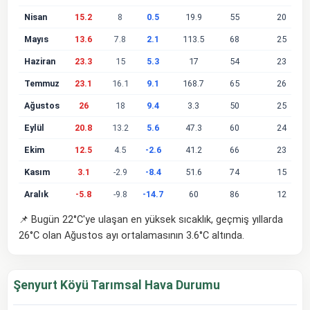
Nisan
15.2
8
0.5
19.9
55
20
Mayıs
13.6
7.8
2.1
113.5
68
25
Haziran
23.3
15
5.3
17
54
23
Temmuz
23.1
16.1
9.1
168.7
65
26
Ağustos
26
18
9.4
3.3
50
25
Eylül
20.8
13.2
5.6
47.3
60
24
Ekim
12.5
4.5
-2.6
41.2
66
23
Kasım
3.1
-2.9
-8.4
51.6
74
15
Aralık
-5.8
-9.8
-14.7
60
86
12
📌 Bugün 22°C'ye ulaşan en yüksek sıcaklık, geçmiş yıllarda
26°C olan Ağustos ayı ortalamasının 3.6°C altında.
Şenyurt Köyü Tarımsal Hava Durumu