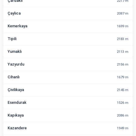
Çardaklı
2217 m
Çaylıca
2087 m
Kemerkaya
1699 m
Tipili
2183 m
Yumaklı
2113 m
Yazyurdu
2156 m
Cihanlı
1679 m
Çivilikaya
2145 m
Esendurak
1526 m
Kapıkaya
2086 m
Kazandere
1949 m