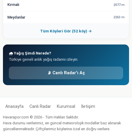
Kırmalı
2077 m
Meydanlar
2263 m
Tüm Köyleri Gör (52 köy) →
🌧️ Yağış Şimdi Nerede?
Türkiye geneli anlık yağış radarını izleyin.
📡 Canlı Radar'ı Aç
Anasayfa
Canlı Radar
Kurumsal
İletişim
Havarapor.com © 2026 - Tüm Hakları Saklıdır.
Hava durumu verilerimiz, en güncel meteorolojik modeller baz alınarak
güncellenmektedir. Çiftçilerimiz köylerine özel en doğru verilere