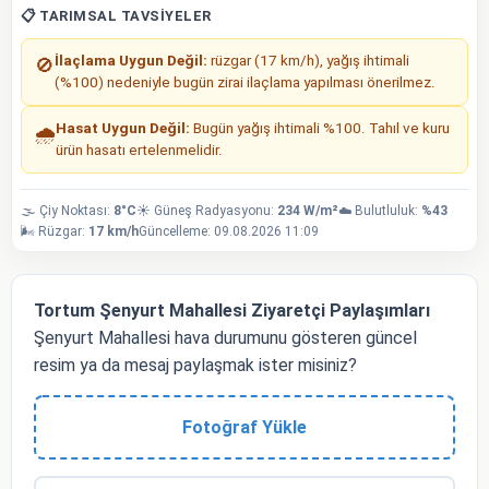
📋 TARIMSAL TAVSIYELER
İlaçlama Uygun Değil:
rüzgar (17 km/h), yağış ihtimali
🚫
(%100) nedeniyle bugün zirai ilaçlama yapılması önerilmez.
Hasat Uygun Değil:
Bugün yağış ihtimali %100. Tahıl ve kuru
🌧️
ürün hasatı ertelenmelidir.
🌫️ Çiy Noktası:
8°C
☀️ Güneş Radyasyonu:
234 W/m²
☁️ Bulutluluk:
%43
🌬️ Rüzgar:
17 km/h
Güncelleme: 09.08.2026 11:09
Tortum Şenyurt Mahallesi Ziyaretçi Paylaşımları
Şenyurt Mahallesi hava durumunu gösteren güncel
resim ya da mesaj paylaşmak ister misiniz?
Fotoğraf Yükle