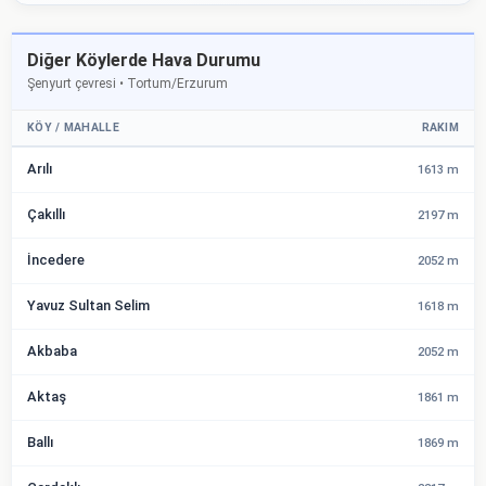
Diğer Köylerde Hava Durumu
Şenyurt çevresi • Tortum/Erzurum
KÖY / MAHALLE
RAKIM
Arılı
1613 m
Çakıllı
2197 m
İncedere
2052 m
Yavuz Sultan Selim
1618 m
Akbaba
2052 m
Aktaş
1861 m
Ballı
1869 m