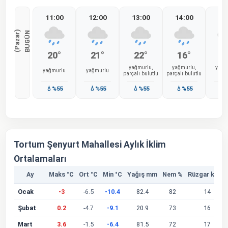
11:00
12:00
13:00
14:00
15
)
B
U
G
Ü
N
(
P
a
z
a
r
20°
21°
22°
16°
1
yağmurlu,
yağmurlu,
yağm
yağmurlu
yağmurlu
parçalı bulutlu
parçalı bulutlu
Bul
💧%55
💧%55
💧%55
💧%55
💧
Tortum Şenyurt Mahallesi Aylık İklim
Ortalamaları
Ay
Maks °C
Ort °C
Min °C
Yağış mm
Nem %
Rüzgar km/s
Ocak
-3
-6.5
-10.4
82.4
82
14
Şubat
0.2
-4.7
-9.1
20.9
73
16
Mart
3.6
-1.5
-6.4
81.5
72
17