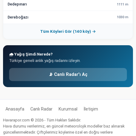
Dedepınarı
1111 m
Dereboğazı
1030 m
Tüm Köyleri Gör (140 köy) →
🌧️ Yağış Şimdi Nerede?
Türkiye geneli anlık yağış radarını izleyin.
📡 Canlı Radar'ı Aç
Anasayfa
Canlı Radar
Kurumsal
İletişim
Havarapor.com © 2026 - Tüm Hakları Saklıdır.
Hava durumu verilerimiz, en güncel meteorolojik modeller baz alınarak
güncellenmektedir. Çiftçilerimiz köylerine özel en doğru verilere