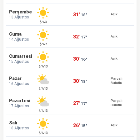
Perşembe
31°
18°
Açık
13 Ağustos
💧%3
Cuma
32°
17°
Açık
14 Ağustos
💧%7
Cumartesi
30°
16°
Açık
15 Ağustos
💧%13
Pazar
Parçalı
30°
18°
Bulutlu
16 Ağustos
💧%13
Pazartesi
Parçalı
27°
17°
Bulutlu
17 Ağustos
💧%13
Salı
26°
15°
Açık
18 Ağustos
💧%13