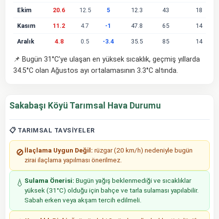
Ekim
20.6
12.5
5
12.3
43
18
Kasım
11.2
4.7
-1
47.8
65
14
Aralık
4.8
0.5
-3.4
35.5
85
14
📌 Bugün 31°C'ye ulaşan en yüksek sıcaklık, geçmiş yıllarda
34.5°C olan Ağustos ayı ortalamasının 3.3°C altında.
Sakabaşı Köyü Tarımsal Hava Durumu
📋 TARIMSAL TAVSIYELER
İlaçlama Uygun Değil:
rüzgar (20 km/h) nedeniyle bugün
🚫
zirai ilaçlama yapılması önerilmez.
Sulama Önerisi:
Bugün yağış beklenmediği ve sıcaklıklar
💧
yüksek (31°C) olduğu için bahçe ve tarla sulaması yapılabilir.
Sabah erken veya akşam tercih edilmeli.