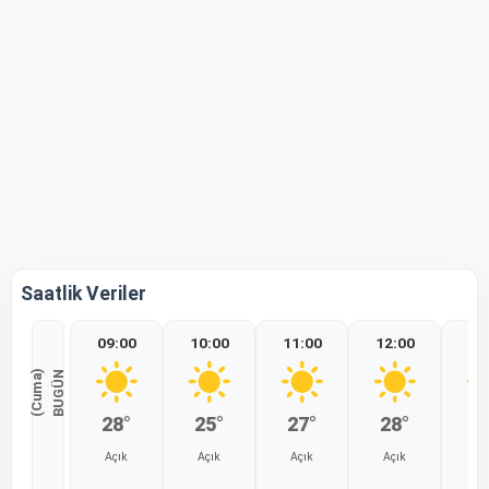
Saatlik Veriler
09:00
10:00
11:00
12:00
13
)
B
U
G
Ü
N
(
C
u
m
a
28°
25°
27°
28°
2
Açık
Açık
Açık
Açık
Aç