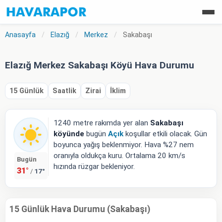
Anasayfa
/
Elazığ
/
Merkez
/
Sakabaşı
Elazığ Merkez Sakabaşı Köyü Hava Durumu
15 Günlük
Saatlik
Zirai
İklim
1240 metre rakımda yer alan
Sakabaşı
köyünde
bugün
Açık
koşullar etkili olacak. Gün
boyunca yağış beklenmiyor. Hava %27 nem
oranıyla oldukça kuru. Ortalama 20 km/s
Bugün
hızında rüzgar bekleniyor.
31°
17°
/
15 Günlük Hava Durumu (Sakabaşı)