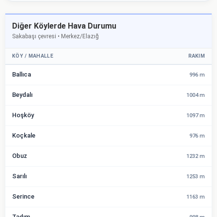
Diğer Köylerde Hava Durumu
Sakabaşı çevresi • Merkez/Elazığ
KÖY / MAHALLE
RAKIM
Ballıca
996 m
Beydalı
1004 m
Hoşköy
1097 m
Koçkale
976 m
Obuz
1232 m
Sarılı
1253 m
Serince
1163 m
Tadım