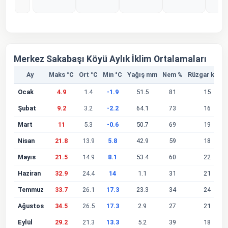
%0
%0
%0
%0
%
Merkez Sakabaşı Köyü Aylık İklim Ortalamaları
Ay
Maks °C
Ort °C
Min °C
Yağış mm
Nem %
Rüzgar km/s
Ocak
4.9
1.4
-1.9
51.5
81
15
Şubat
9.2
3.2
-2.2
64.1
73
16
Mart
11
5.3
-0.6
50.7
69
19
Nisan
21.8
13.9
5.8
42.9
59
18
Mayıs
21.5
14.9
8.1
53.4
60
22
Haziran
32.9
24.4
14
1.1
31
21
Temmuz
33.7
26.1
17.3
23.3
34
24
Ağustos
34.5
26.5
17.3
2.9
27
21
Eylül
29.2
21.3
13.3
5.2
39
18