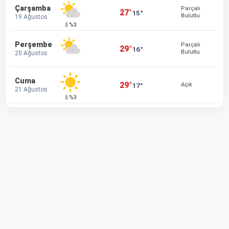
Çarşamba
Parçalı
27°
15°
Bulutlu
19 Ağustos
💧%3
Perşembe
Parçalı
29°
16°
Bulutlu
20 Ağustos
Cuma
29°
17°
Açık
21 Ağustos
💧%3