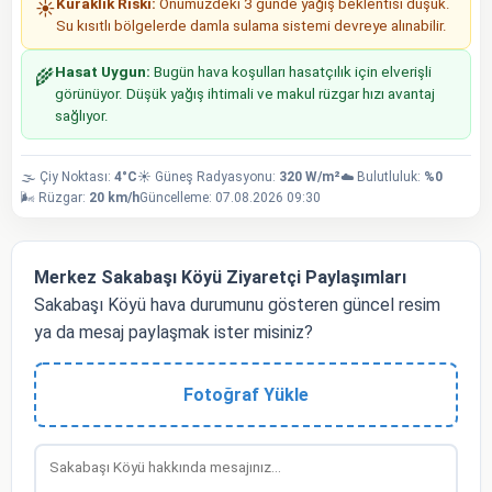
Kuraklık Riski:
Önümüzdeki 3 günde yağış beklentisi düşük.
☀️
Su kısıtlı bölgelerde damla sulama sistemi devreye alınabilir.
Hasat Uygun:
Bugün hava koşulları hasatçılık için elverişli
🌾
görünüyor. Düşük yağış ihtimali ve makul rüzgar hızı avantaj
sağlıyor.
🌫️ Çiy Noktası:
4°C
☀️ Güneş Radyasyonu:
320 W/m²
☁️ Bulutluluk:
%0
🌬️ Rüzgar:
20 km/h
Güncelleme: 07.08.2026 09:30
Merkez Sakabaşı Köyü Ziyaretçi Paylaşımları
Sakabaşı Köyü hava durumunu gösteren güncel resim
ya da mesaj paylaşmak ister misiniz?
Fotoğraf Yükle