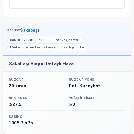
Sakabaşı
Konum:
Rakım: 1240 m
Koordinat: 38.4739, 38.9914
Merkez ilçe merkezine kara yolu uzaklığı: 33 km
Sakabaşı Bugün Detaylı Hava
RÜZGAR
RÜZGAR YÖNÜ
20 km/s
Batı-Kuzeybatı
NEM ORANI
YAĞIŞ İHTIMALI
%27.5
%0
BASINÇ
1005.7 hPa