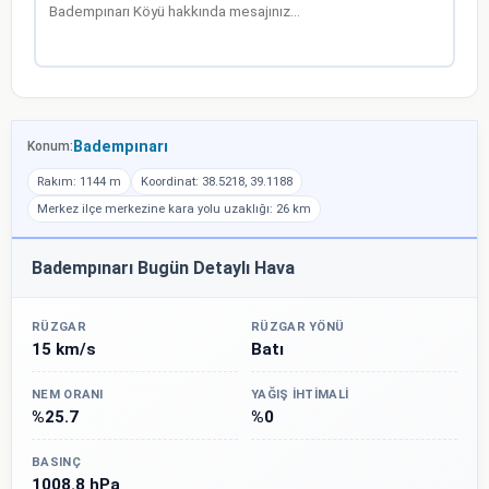
Badempınarı
Konum:
Rakım: 1144 m
Koordinat: 38.5218, 39.1188
Merkez ilçe merkezine kara yolu uzaklığı: 26 km
Badempınarı Bugün Detaylı Hava
RÜZGAR
RÜZGAR YÖNÜ
15 km/s
Batı
NEM ORANI
YAĞIŞ İHTIMALI
%25.7
%0
BASINÇ
1008.8 hPa