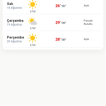
Salı
26°
15°
Açık
18 Ağustos
💧%3
Çarşamba
Parçalı
29°
16°
Bulutlu
19 Ağustos
💧%3
Perşembe
28°
18°
Açık
20 Ağustos
💧%3