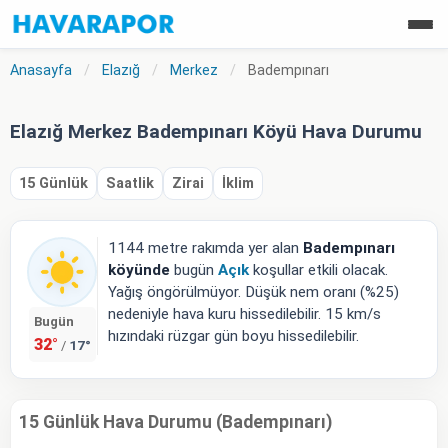
Anasayfa
/
Elazığ
/
Merkez
/
Badempınarı
Elazığ Merkez Badempınarı Köyü Hava Durumu
15 Günlük
Saatlik
Zirai
İklim
1144 metre rakımda yer alan
Badempınarı
köyünde
bugün
Açık
koşullar etkili olacak.
Yağış öngörülmüyor. Düşük nem oranı (%25)
nedeniyle hava kuru hissedilebilir. 15 km/s
Bugün
hızındaki rüzgar gün boyu hissedilebilir.
32°
17°
/
15 Günlük Hava Durumu (Badempınarı)