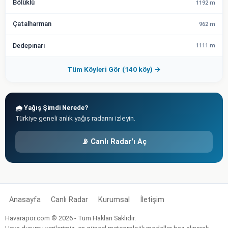
Bölüklü
1192 m
Çatalharman
962 m
Dedepınarı
1111 m
Tüm Köyleri Gör (140 köy) →
🌧️ Yağış Şimdi Nerede?
Türkiye geneli anlık yağış radarını izleyin.
📡 Canlı Radar'ı Aç
Anasayfa
Canlı Radar
Kurumsal
İletişim
Havarapor.com © 2026 - Tüm Hakları Saklıdır.