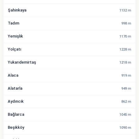
Şahinkaya
1132 m
Tadım
998 m
Yemişlik
1170 m
Yolçatı
1228 m
Yukarıdemirtaş
1218 m
Alaca
919 m
Alatarla
949 m
Aydıncık
862 m
Bağlarca
1045 m
Beşikköy
1090 m