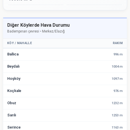
Diğer Köylerde Hava Durumu
Badempınarı çevresi • Merkez/Elazığ
KÖY / MAHALLE
RAKIM
Ballıca
996 m
Beydalı
1004 m
Hoşköy
1097 m
Koçkale
976 m
Obuz
1232 m
Sarılı
1253 m
Serince
1163 m