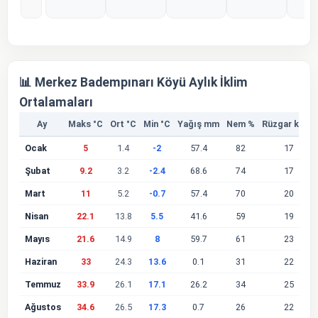
%0
%0
%0
%0
%
📊 Merkez Badempınarı Köyü Aylık İklim
Ortalamaları
Ay
Maks °C
Ort °C
Min °C
Yağış mm
Nem %
Rüzgar km/s
Ocak
5
1.4
-2
57.4
82
17
Şubat
9.2
3.2
-2.4
68.6
74
17
Mart
11
5.2
-0.7
57.4
70
20
Nisan
22.1
13.8
5.5
41.6
59
19
Mayıs
21.6
14.9
8
59.7
61
23
Haziran
33
24.3
13.6
0.1
31
22
Temmuz
33.9
26.1
17.1
26.2
34
25
Ağustos
34.6
26.5
17.3
0.7
26
22