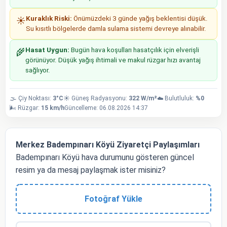
Kuraklık Riski:
Önümüzdeki 3 günde yağış beklentisi düşük.
☀️
Su kısıtlı bölgelerde damla sulama sistemi devreye alınabilir.
Hasat Uygun:
Bugün hava koşulları hasatçılık için elverişli
🌾
görünüyor. Düşük yağış ihtimali ve makul rüzgar hızı avantaj
sağlıyor.
🌫️ Çiy Noktası:
3°C
☀️ Güneş Radyasyonu:
322 W/m²
☁️ Bulutluluk:
%0
🌬️ Rüzgar:
15 km/h
Güncelleme: 06.08.2026 14:37
Merkez Badempınarı Köyü Ziyaretçi Paylaşımları
Badempınarı Köyü hava durumunu gösteren güncel
resim ya da mesaj paylaşmak ister misiniz?
Fotoğraf Yükle