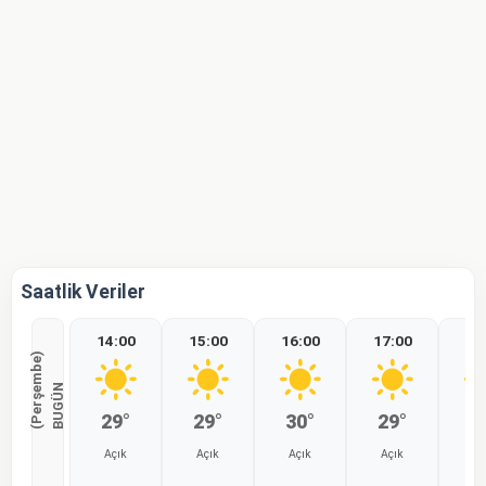
Saatlik Veriler
14:00
15:00
16:00
17:00
18
)
B
U
G
Ü
N
(
P
e
r
ş
e
m
b
e
29°
29°
30°
29°
2
Açık
Açık
Açık
Açık
Aç