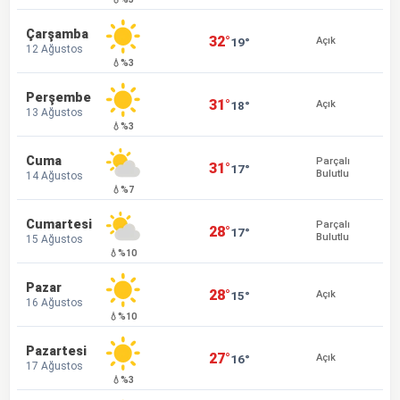
Çarşamba
32°
19°
Açık
12 Ağustos
💧%3
Perşembe
31°
18°
Açık
13 Ağustos
💧%3
Cuma
Parçalı
31°
17°
Bulutlu
14 Ağustos
💧%7
Cumartesi
Parçalı
28°
17°
Bulutlu
15 Ağustos
💧%10
Pazar
28°
15°
Açık
16 Ağustos
💧%10
Pazartesi
27°
16°
Açık
17 Ağustos
💧%3