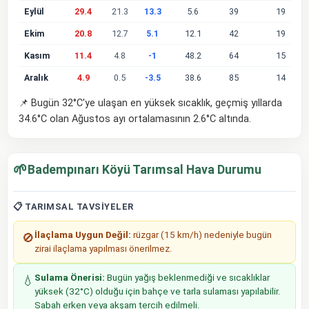
Eylül
29.4
21.3
13.3
5.6
39
19
Ekim
20.8
12.7
5.1
12.1
42
19
Kasım
11.4
4.8
-1
48.2
64
15
Aralık
4.9
0.5
-3.5
38.6
85
14
📌 Bugün 32°C'ye ulaşan en yüksek sıcaklık, geçmiş yıllarda
34.6°C olan Ağustos ayı ortalamasının 2.6°C altında.
🌱
Badempınarı Köyü Tarımsal Hava Durumu
📋 TARIMSAL TAVSIYELER
İlaçlama Uygun Değil:
rüzgar (15 km/h) nedeniyle bugün
🚫
zirai ilaçlama yapılması önerilmez.
Sulama Önerisi:
Bugün yağış beklenmediği ve sıcaklıklar
💧
yüksek (32°C) olduğu için bahçe ve tarla sulaması yapılabilir.
Sabah erken veya akşam tercih edilmeli.