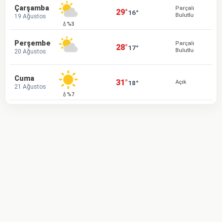
Çarşamba
Parçalı
29°
16°
Bulutlu
19 Ağustos
💧%3
Perşembe
Parçalı
28°
17°
Bulutlu
20 Ağustos
Cuma
31°
18°
Açık
21 Ağustos
💧%7