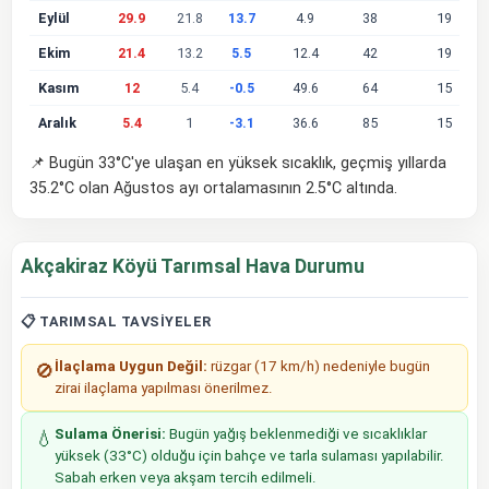
Eylül
29.9
21.8
13.7
4.9
38
19
Ekim
21.4
13.2
5.5
12.4
42
19
Kasım
12
5.4
-0.5
49.6
64
15
Aralık
5.4
1
-3.1
36.6
85
15
📌 Bugün 33°C'ye ulaşan en yüksek sıcaklık, geçmiş yıllarda
35.2°C olan Ağustos ayı ortalamasının 2.5°C altında.
Akçakiraz Köyü Tarımsal Hava Durumu
📋 TARIMSAL TAVSIYELER
İlaçlama Uygun Değil:
rüzgar (17 km/h) nedeniyle bugün
🚫
zirai ilaçlama yapılması önerilmez.
Sulama Önerisi:
Bugün yağış beklenmediği ve sıcaklıklar
💧
yüksek (33°C) olduğu için bahçe ve tarla sulaması yapılabilir.
Sabah erken veya akşam tercih edilmeli.