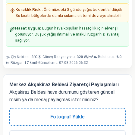
Kuraklık Riski:
Önümüzdeki 3 günde yağış beklentisi düşük.
☀️
Su kısıtlı bölgelerde damla sulama sistemi devreye alınabilir.
Hasat Uygun:
Bugün hava koşulları hasatçılık için elverişli
🌾
görünüyor. Düşük yağış ihtimali ve makul rüzgar hızı avantaj
sağlıyor.
🌫️ Çiy Noktası:
3°C
☀️ Güneş Radyasyonu:
320 W/m²
☁️ Bulutluluk:
%0
🌬️ Rüzgar:
17 km/h
Güncelleme: 07.08.2026 06:32
Merkez Akçakiraz Beldesi Ziyaretçi Paylaşımları
Akçakiraz Beldesi hava durumunu gösteren güncel
resim ya da mesaj paylaşmak ister misiniz?
Fotoğraf Yükle