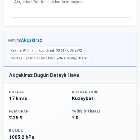
Akçakiraz
Konum:
Rakım: 917 m
Koordinat: 38.6177, 39.2692
Merkez ilçe merkezine kara yolu uzaklığı: 8 km
Akçakiraz Bugün Detaylı Hava
RÜZGAR
RÜZGAR YÖNÜ
17 km/s
Kuzeybatı
NEM ORANI
YAĞIŞ İHTIMALI
%25.9
%0
BASINÇ
1005.2 hPa