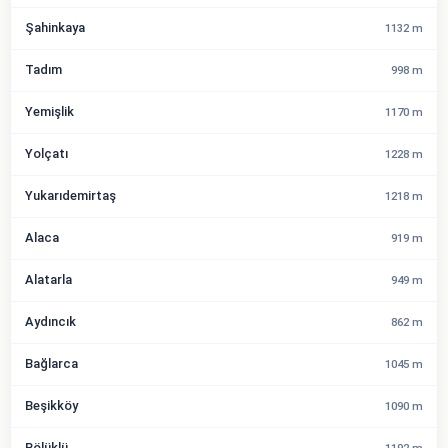
Şahinkaya
1132 m
Tadım
998 m
Yemişlik
1170 m
Yolçatı
1228 m
Yukarıdemirtaş
1218 m
Alaca
919 m
Alatarla
949 m
Aydıncık
862 m
Bağlarca
1045 m
Beşikköy
1090 m
Bölüklü