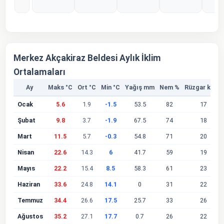
%0
%0
%0
%0
%
Merkez Akçakiraz Beldesi Aylık İklim
Ortalamaları
Ay
Maks °C
Ort °C
Min °C
Yağış mm
Nem %
Rüzgar km/s
Ocak
5.6
1.9
-1.5
53.5
82
17
Şubat
9.8
3.7
-1.9
67.5
74
18
Mart
11.5
5.7
-0.3
54.8
71
20
Nisan
22.6
14.3
6
41.7
59
19
Mayıs
22.2
15.4
8.5
58.3
61
23
Haziran
33.6
24.8
14.1
0
31
22
Temmuz
34.4
26.6
17.5
25.7
33
26
Ağustos
35.2
27.1
17.7
0.7
26
22