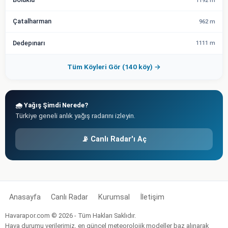
1192 m
Çatalharman
962 m
Dedepınarı
1111 m
Tüm Köyleri Gör (140 köy) →
🌧️ Yağış Şimdi Nerede?
Türkiye geneli anlık yağış radarını izleyin.
📡 Canlı Radar'ı Aç
Anasayfa
Canlı Radar
Kurumsal
İletişim
Havarapor.com © 2026 - Tüm Hakları Saklıdır.
Hava durumu verilerimiz, en güncel meteorolojik modeller baz alınarak