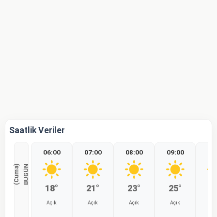
Saatlik Veriler
06:00
07:00
08:00
09:00
10
)
B
U
G
Ü
N
(
C
u
m
a
18°
21°
23°
25°
2
Açık
Açık
Açık
Açık
Aç