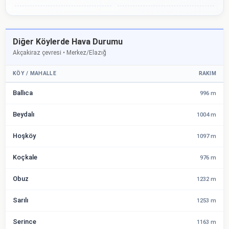
Diğer Köylerde Hava Durumu
Akçakiraz çevresi • Merkez/Elazığ
KÖY / MAHALLE
RAKIM
Ballıca
996 m
Beydalı
1004 m
Hoşköy
1097 m
Koçkale
976 m
Obuz
1232 m
Sarılı
1253 m
Serince
1163 m