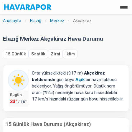
Anasayfa
/
Elazığ
/
Merkez
/
Akçakiraz
Elazığ Merkez Akçakiraz Hava Durumu
15 Günlük
Saatlik
Zirai
İklim
Orta yükseklikteki (917 m)
Akçakiraz
beldesinde
gün boyu
Açık
bir hava tablosu
bekleniyor. Yağış öngörülmüyor. Düşük nem
oranı (%25) nedeniyle hava kuru hissedilebilir.
Bugün
17 km/s hızındaki rüzgar gün boyu hissedilebilir.
33°
18°
/
15 Günlük Hava Durumu (Akçakiraz)