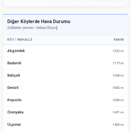
Diğer Köylerde Hava Durumu
Gökbelen çevresi • Keban/Elazığ
KÖY / MAHALLE
RAKIM
Akgömlek
1322 m
Bademli
1177 m
Bahçeli
1358 m
Denizli
1055 m
Kopuzlu
1020 m
Örenyaka
1471 m
Üçpınar
1420 m