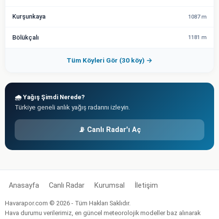
Kurşunkaya
1087 m
Bölükçalı
1181 m
Tüm Köyleri Gör (30 köy) →
🌧️ Yağış Şimdi Nerede?
Türkiye geneli anlık yağış radarını izleyin.
📡 Canlı Radar'ı Aç
Anasayfa
Canlı Radar
Kurumsal
İletişim
Havarapor.com © 2026 - Tüm Hakları Saklıdır.
Hava durumu verilerimiz, en güncel meteorolojik modeller baz alınarak