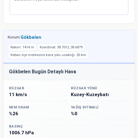
Gökbelen
Konum:
Rakım: 1414 m
Koordinat: 38.7012, 38.6879
Keban ilçe merkezine kara yolu uzaklığı: 20 km
Gökbelen Bugün Detaylı Hava
RÜZGAR
RÜZGAR YÖNÜ
11 km/s
Kuzey-Kuzeybatı
NEM ORANI
YAĞIŞ İHTIMALI
%26
%0
BASINÇ
1006.7 hPa