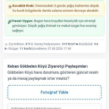
Kuraklık Riski:
Önümüzdeki 3 günde yağış beklentisi düşük.
☀️
Su kısıtlı bölgelerde damla sulama sistemi devreye alınabilir.
Hasat Uygun:
Bugün hava koşulları hasatçılık için elverişli
🌾
görünüyor. Düşük yağış ihtimali ve makul rüzgar hızı avantaj
sağlıyor.
🌫️ Çiy Noktası:
4°C
☀️ Güneş Radyasyonu:
319 W/m²
☁️ Bulutluluk:
%6
🌬️ Rüzgar:
11 km/h
Güncelleme: 07.08.2026 17:49
Keban Gökbelen Köyü Ziyaretçi Paylaşımları
Gökbelen Köyü hava durumunu gösteren güncel resim
ya da mesaj paylaşmak ister misiniz?
Fotoğraf Yükle