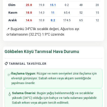
Ekim
25.8
19.8
15.1
0.2
48
20
Kasım
18.8
14.3
11
65.4
52
15
Aralık
14.6
10.8
8.2
174.5
65
12
📌 Bugünkü 34°C'lik sıcaklık değeri, Ağustos ayı
ortalamasının (32.2°C) 1.9°C üzerinde.
Gökbelen Köyü Tarımsal Hava Durumu
📋 TARIMSAL TAVSIYELER
İlaçlama Uygun:
Rüzgar ve nem seviyeleri zirai ilaçlama için
✅
elverişli görünüyor. Sabah erken veya akşam serinliğinde
yapılması önerilir.
Sulama Önerisi:
Bugün yağış beklenmediği ve sıcaklıklar
💧
yüksek (34°C) olduğu için bahçe ve tarla sulaması yapılabilir.
Sabah erken veya akşam tercih edilmeli.