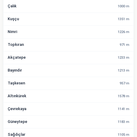
Çalık
1000 m
Kuşçu
1351 m
Nimri
1226 m
Topkıran
971 m
Akçatepe
1233 m
Bayındır
1213 m
Taşkesen
957 m
Altınkürek
1578 m
Çevrekaya
1141 m
Güneytepe
1183 m
Sağdıçlar
1105 m