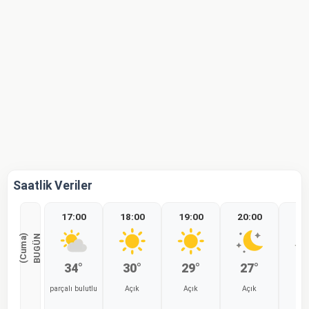
Saatlik Veriler
17:00
18:00
19:00
20:00
21
)
B
U
G
Ü
N
(
C
u
m
a
34°
30°
29°
27°
2
parçalı bulutlu
Açık
Açık
Açık
Aç