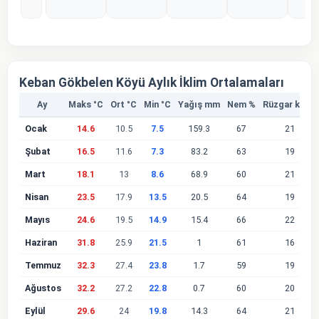
%0
%0
%0
%0
%
Keban Gökbelen Köyü Aylık İklim Ortalamaları
Ay
Maks °C
Ort °C
Min °C
Yağış mm
Nem %
Rüzgar km/s
Ocak
14.6
10.5
7.5
159.3
67
21
Şubat
16.5
11.6
7.3
83.2
63
19
Mart
18.1
13
8.6
68.9
60
21
Nisan
23.5
17.9
13.5
20.5
64
19
Mayıs
24.6
19.5
14.9
15.4
66
22
Haziran
31.8
25.9
21.5
1
61
16
Temmuz
32.3
27.4
23.8
1.7
59
19
Ağustos
32.2
27.2
22.8
0.7
60
20
Eylül
29.6
24
19.8
14.3
64
21