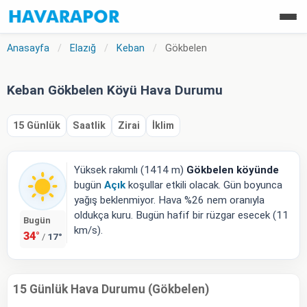
Anasayfa
/
Elazığ
/
Keban
/
Gökbelen
Keban Gökbelen Köyü Hava Durumu
15 Günlük
Saatlik
Zirai
İklim
Yüksek rakımlı (1414 m)
Gökbelen köyünde
bugün
Açık
koşullar etkili olacak. Gün boyunca
yağış beklenmiyor. Hava %26 nem oranıyla
oldukça kuru. Bugün hafif bir rüzgar esecek (11
Bugün
km/s).
34°
17°
/
15 Günlük Hava Durumu (Gökbelen)