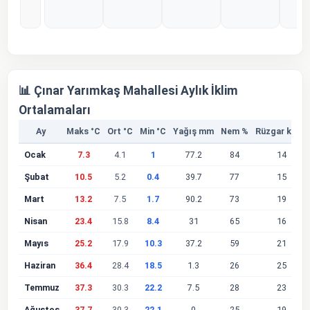
%0
%0
%0
%0
%
📊 Çınar Yarımkaş Mahallesi Aylık İklim
Ortalamaları
Ay
Maks °C
Ort °C
Min °C
Yağış mm
Nem %
Rüzgar km/s
Ocak
7.3
4.1
1
77.2
84
14
Şubat
10.5
5.2
0.4
39.7
77
15
Mart
13.2
7.5
1.7
90.2
73
19
Nisan
23.4
15.8
8.4
31
65
16
Mayıs
25.2
17.9
10.3
37.2
59
21
Haziran
36.4
28.4
18.5
1.3
26
25
Temmuz
37.3
30.3
22.2
7.5
28
23
Ağustos
37.7
30.3
22.1
0
25
19