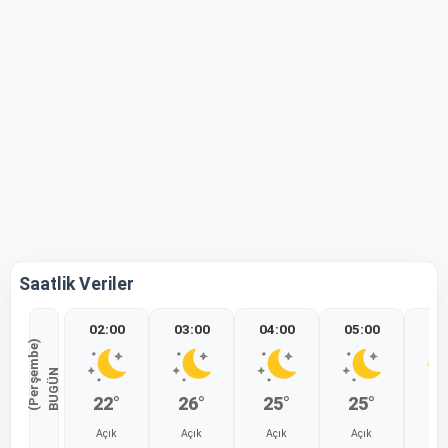
Saatlik Veriler
02:00
03:00
04:00
05:00
06
)
B
U
G
Ü
N
(
P
e
r
ş
e
m
b
e
22°
26°
25°
25°
2
Açık
Açık
Açık
Açık
Aç