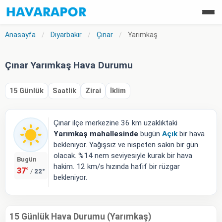
Anasayfa
/
Diyarbakır
/
Çınar
/
Yarımkaş
Çınar Yarımkaş Hava Durumu
15 Günlük
Saatlik
Zirai
İklim
Çınar ilçe merkezine 36 km uzaklıktaki
Yarımkaş mahallesinde
bugün
Açık
bir hava
bekleniyor. Yağışsız ve nispeten sakin bir gün
olacak. %14 nem seviyesiyle kurak bir hava
Bugün
hakim. 12 km/s hızında hafif bir rüzgar
37°
22°
/
bekleniyor.
15 Günlük Hava Durumu (Yarımkaş)