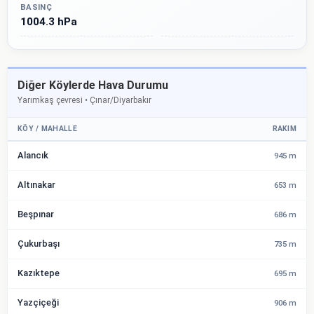
BASINÇ
1004.3 hPa
Diğer Köylerde Hava Durumu
Yarımkaş çevresi • Çınar/Diyarbakır
KÖY / MAHALLE
RAKIM
Alancık
945 m
Altınakar
653 m
Beşpınar
686 m
Çukurbaşı
735 m
Kazıktepe
695 m
Yazçiçeği
906 m