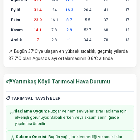
Eylül
31.4
24
16.3
26.4
41
17
Ekim
23.9
16.1
8.7
5.5
37
17
Kasım
14.1
7.8
2.9
52.7
68
12
Aralık
7
2.8
-1
34.4
78
13
📌 Bugün 37°C'ye ulaşan en yüksek sıcaklık, geçmiş yıllarda
37.7°C olan Ağustos ayı ortalamasının 0.6°C altında.
🌱
Yarımkaş Köyü Tarımsal Hava Durumu
📋 TARIMSAL TAVSIYELER
İlaçlama Uygun:
Rüzgar ve nem seviyeleri zirai ilaçlama için
✅
elverişli görünüyor. Sabah erken veya akşam serinliğinde
yapılması önerilir.
Sulama Önerisi:
Bugün yağış beklenmediği ve sıcaklıklar
💧