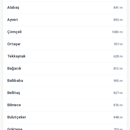
Alabaş
841 m
Ayveri
892 m
Çömçeli
1083 m
Ortaşar
707 m
Tekkaynak
628 m
Bağacık
813 m
Ballıbaba
905 m
Bellitaş
827 m
Bilmece
876 m
Bulutçeker
848 m
Göktepe
730 m