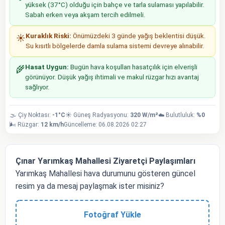
yüksek (37°C) olduğu için bahçe ve tarla sulaması yapılabilir.
Sabah erken veya akşam tercih edilmeli.
Kuraklık Riski:
Önümüzdeki 3 günde yağış beklentisi düşük.
☀️
Su kısıtlı bölgelerde damla sulama sistemi devreye alınabilir.
Hasat Uygun:
Bugün hava koşulları hasatçılık için elverişli
🌾
görünüyor. Düşük yağış ihtimali ve makul rüzgar hızı avantaj
sağlıyor.
🌫️ Çiy Noktası:
-1°C
☀️ Güneş Radyasyonu:
320 W/m²
☁️ Bulutluluk:
%0
🌬️ Rüzgar:
12 km/h
Güncelleme: 06.08.2026 02:27
Çınar Yarımkaş Mahallesi Ziyaretçi Paylaşımları
Yarımkaş Mahallesi hava durumunu gösteren güncel
resim ya da mesaj paylaşmak ister misiniz?
Fotoğraf Yükle