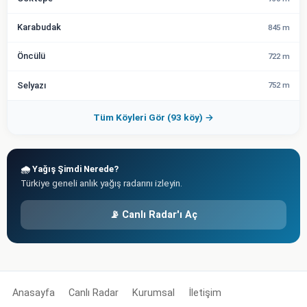
Karabudak
845 m
Öncülü
722 m
Selyazı
752 m
Tüm Köyleri Gör (93 köy) →
🌧️ Yağış Şimdi Nerede?
Türkiye geneli anlık yağış radarını izleyin.
📡 Canlı Radar'ı Aç
Anasayfa
Canlı Radar
Kurumsal
İletişim