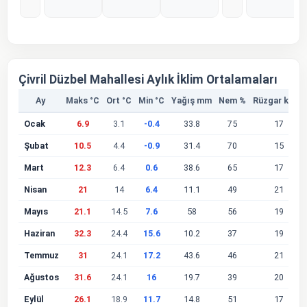
%0
%0
%0
%0
Çivril Düzbel Mahallesi Aylık İklim Ortalamaları
Ay
Maks °C
Ort °C
Min °C
Yağış mm
Nem %
Rüzgar km/s
Ocak
6.9
3.1
-0.4
33.8
75
17
Şubat
10.5
4.4
-0.9
31.4
70
15
Mart
12.3
6.4
0.6
38.6
65
17
Nisan
21
14
6.4
11.1
49
21
Mayıs
21.1
14.5
7.6
58
56
19
Haziran
32.3
24.4
15.6
10.2
37
19
Temmuz
31
24.1
17.2
43.6
46
21
Ağustos
31.6
24.1
16
19.7
39
20
Eylül
26.1
18.9
11.7
14.8
51
17