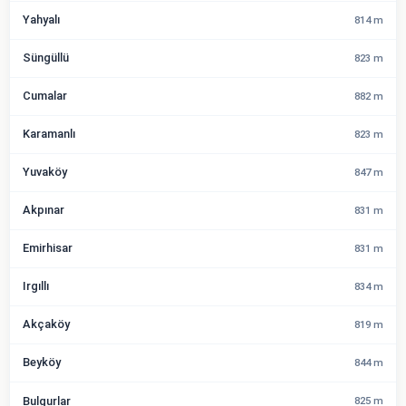
Yahyalı
814 m
Süngüllü
823 m
Cumalar
882 m
Karamanlı
823 m
Yuvaköy
847 m
Akpınar
831 m
Emirhisar
831 m
Irgıllı
834 m
Akçaköy
819 m
Beyköy
844 m
Bulgurlar
825 m