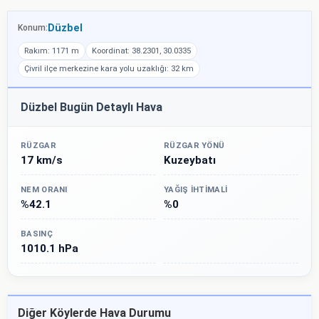
Düzbel
Konum:
Rakım: 1171 m
Koordinat: 38.2301, 30.0335
Çivril ilçe merkezine kara yolu uzaklığı: 32 km
Düzbel Bugün Detaylı Hava
RÜZGAR
RÜZGAR YÖNÜ
17 km/s
Kuzeybatı
NEM ORANI
YAĞIŞ İHTIMALI
%42.1
%0
BASINÇ
1010.1 hPa
Diğer Köylerde Hava Durumu