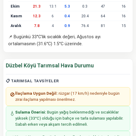
Ekim
21.3
13.1
5.3
0.3
47
16
Kasım
12.3
6
0.4
20.4
64
16
Aralık
7.8
4
0.9
76.4
81
15
📌 Bugünkü 33°C'lik sıcaklık değeri, Ağustos ayı
ortalamasının (31.6°C) 1.5°C üzerinde.
Düzbel Köyü Tarımsal Hava Durumu
📋 TARIMSAL TAVSIYELER
İlaçlama Uygun Değil:
rüzgar (17 km/h) nedeniyle bugün
🚫
zirai ilaçlama yapılması önerilmez.
Sulama Önerisi:
Bugün yağış beklenmediği ve sıcaklıklar
💧
yüksek (33°C) olduğu için bahçe ve tarla sulaması yapılabilir.
Sabah erken veya akşam tercih edilmeli.