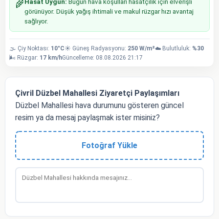
Hasat Uygun:
Bugün hava koşulları hasatçılık için elverişli
🌾
görünüyor. Düşük yağış ihtimali ve makul rüzgar hızı avantaj
sağlıyor.
🌫️ Çiy Noktası:
10°C
☀️ Güneş Radyasyonu:
250 W/m²
☁️ Bulutluluk:
%30
🌬️ Rüzgar:
17 km/h
Güncelleme: 08.08.2026 21:17
Çivril Düzbel Mahallesi Ziyaretçi Paylaşımları
Düzbel Mahallesi hava durumunu gösteren güncel
resim ya da mesaj paylaşmak ister misiniz?
Fotoğraf Yükle