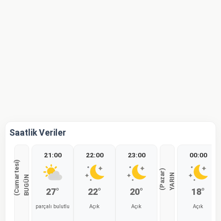
Saatlik Veriler
21:00
22:00
23:00
00:00
)
)
Y
A
R
I
N
(
P
a
z
a
r
B
U
G
Ü
N
(
C
u
m
a
r
t
e
s
i
27°
22°
20°
18°
parçalı bulutlu
Açık
Açık
Açık