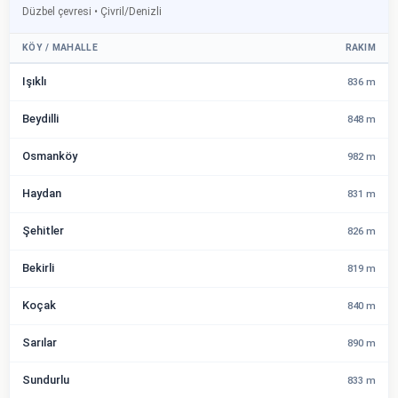
Düzbel çevresi • Çivril/Denizli
KÖY / MAHALLE
RAKIM
Işıklı
836 m
Beydilli
848 m
Osmanköy
982 m
Haydan
831 m
Şehitler
826 m
Bekirli
819 m
Koçak
840 m
Sarılar
890 m
Sundurlu
833 m