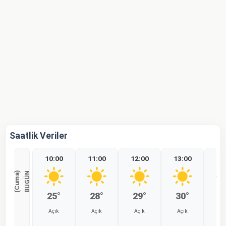
Saatlik Veriler
10:00
11:00
12:00
13:00
14
)
B
U
G
Ü
N
(
C
u
m
a
25°
28°
29°
30°
3
Açık
Açık
Açık
Açık
Aç