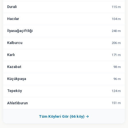
Durali
115 m
Hacılar
104 m
İlyasağaçiftliği
240 m
Kalburcu
206 m
Karlı
171 m
Kazabat
98 m
Küçükpaşa
96 m
Tepeköy
124 m
Ahlatlıburun
151 m
Tüm Köyleri Gör (66 köy) →