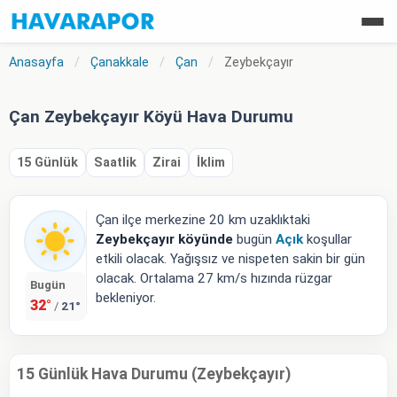
Anasayfa
/
Çanakkale
/
Çan
/
Zeybekçayır
Çan Zeybekçayır Köyü Hava Durumu
15 Günlük
Saatlik
Zirai
İklim
Çan ilçe merkezine 20 km uzaklıktaki
Zeybekçayır köyünde
bugün
Açık
koşullar
etkili olacak. Yağışsız ve nispeten sakin bir gün
olacak. Ortalama 27 km/s hızında rüzgar
Bugün
bekleniyor.
32°
21°
/
15 Günlük Hava Durumu (Zeybekçayır)