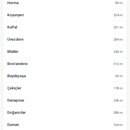
Hurma
89 m
Koyunyeri
234 m
Kulfal
231 m
Üvezdere
284 m
Bilaller
242 m
Bostandere
312 m
Büyükpaşa
92 m
Çekiçler
178 m
Danapınar
246 m
Doğancılar
288 m
Duman
164 m