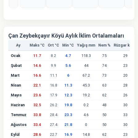
%0
%0
%0
%0
%
Çan Zeybekçayır Köyü Aylık İklim Ortalamaları
Ay
Maks °C
Ort °C
Min °C
Yağış mm
Nem %
Rüzgar km/s
Ocak
11.7
8.2
4.7
118.3
75
29
Şubat
14.6
9.9
5.6
44
74
23
Mart
16.6
11.1
6
67.2
73
20
Nisan
22.1
16.8
11.3
45.3
63
28
Mayıs
23.6
17.9
12.3
19.2
62
26
Haziran
32.5
26.2
19.8
0.2
48
30
Temmuz
33.8
28.4
23.3
4.6
50
33
Ağustos
33.4
27.4
21.8
0
50
30
Eylül
28.6
22.7
16.9
14.8
62
23