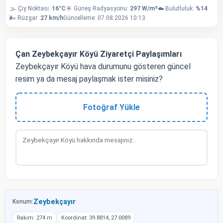
🌫️ Çiy Noktası:
16°C
☀️ Güneş Radyasyonu:
297 W/m²
☁️ Bulutluluk:
%14
🌬️ Rüzgar:
27 km/h
Güncelleme: 07.08.2026 10:13
Çan Zeybekçayır Köyü Ziyaretçi Paylaşımları
Zeybekçayır Köyü hava durumunu gösteren güncel
resim ya da mesaj paylaşmak ister misiniz?
Fotoğraf Yükle
Zeybekçayır
Konum:
Rakım: 274 m
Koordinat: 39.8814, 27.0089