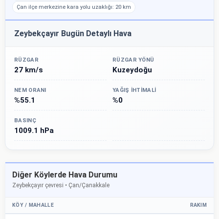
Çan ilçe merkezine kara yolu uzaklığı: 20 km
Zeybekçayır Bugün Detaylı Hava
RÜZGAR
RÜZGAR YÖNÜ
27 km/s
Kuzeydoğu
NEM ORANI
YAĞIŞ İHTIMALI
%55.1
%0
BASINÇ
1009.1 hPa
Diğer Köylerde Hava Durumu
Zeybekçayır çevresi • Çan/Çanakkale
KÖY / MAHALLE
RAKIM