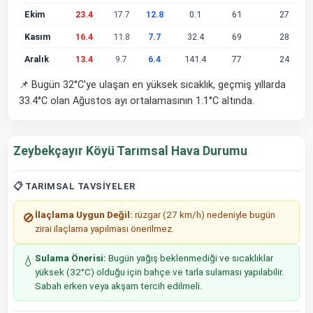
Ekim
23.4
17.7
12.8
0.1
61
27
Kasım
16.4
11.8
7.7
32.4
69
28
Aralık
13.4
9.7
6.4
141.4
77
24
📌 Bugün 32°C'ye ulaşan en yüksek sıcaklık, geçmiş yıllarda
33.4°C olan Ağustos ayı ortalamasının 1.1°C altında.
Zeybekçayır Köyü Tarımsal Hava Durumu
📋 TARIMSAL TAVSIYELER
İlaçlama Uygun Değil:
rüzgar (27 km/h) nedeniyle bugün
🚫
zirai ilaçlama yapılması önerilmez.
Sulama Önerisi:
Bugün yağış beklenmediği ve sıcaklıklar
💧
yüksek (32°C) olduğu için bahçe ve tarla sulaması yapılabilir.
Sabah erken veya akşam tercih edilmeli.