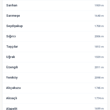
Sarıhan
1959 m
Sarımeşe
1640 m
Seydiyakup
1758 m
Sığırcı
2006 m
Taşçılar
1813 m
Uğrak
1559 m
Üzengili
2011 m
Yeniköy
2098 m
Akçakuzu
1745 m
Aksaçlı
1774 m
Alapelit
1699 m