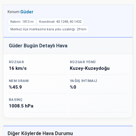
Güder
Konum:
Rakım: 1813 m
Koordinat: 40.1248, 40.1432
Merkez ilçe merkezine kara yolu uzaklığı: 29 km
Güder Bugün Detaylı Hava
RÜZGAR
RÜZGAR YÖNÜ
16 km/s
Kuzey-Kuzeydoğu
NEM ORANI
YAĞIŞ İHTIMALI
%45.9
%0
BASINÇ
1008.5 hPa
Diğer Köylerde Hava Durumu