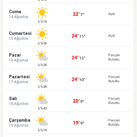
Cuma
22°
7°
Açık
14 Ağustos
💧%16
Cumartesi
24°
11°
Açık
15 Ağustos
💧%26
Pazar
Parçalı
24°
12°
Bulutlu
16 Ağustos
💧%26
Pazartesi
Parçalı
24°
10°
Bulutlu
17 Ağustos
💧%26
Salı
Parçalı
20°
9°
Bulutlu
18 Ağustos
💧%42
Çarşamba
Parçalı
19°
9°
Bulutlu
19 Ağustos
💧%16