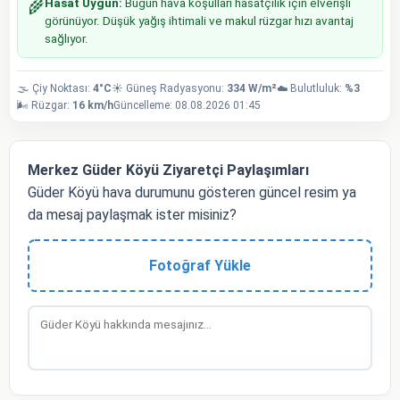
Hasat Uygun:
Bugün hava koşulları hasatçılık için elverişli
🌾
görünüyor. Düşük yağış ihtimali ve makul rüzgar hızı avantaj
sağlıyor.
🌫️ Çiy Noktası:
4°C
☀️ Güneş Radyasyonu:
334 W/m²
☁️ Bulutluluk:
%3
🌬️ Rüzgar:
16 km/h
Güncelleme: 08.08.2026 01:45
Merkez Güder Köyü Ziyaretçi Paylaşımları
Güder Köyü hava durumunu gösteren güncel resim ya
da mesaj paylaşmak ister misiniz?
Fotoğraf Yükle