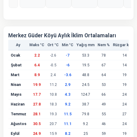
%0
%0
%0
%0
%
Merkez Güder Köyü Aylık İklim Ortalamaları
Ay
Maks °C
Ort °C
Min °C
Yağış mm
Nem %
Rüzgar km/s
Ocak
2.2
-2.6
-7
53.3
78
14
Şubat
6.4
-0.5
-6
19.5
67
14
Mart
8.9
2.4
-3.6
48.8
64
19
Nisan
19.9
11.2
2.9
24.5
53
19
Mayıs
17.7
10.8
4.3
124.7
66
24
Haziran
27.8
18.3
9.2
38.7
49
24
Temmuz
28.1
19.3
11.5
79.8
55
27
Ağustos
30.5
20.7
11.1
9.2
46
24
Eylül
24.9
15.9
8.2
25
59
19