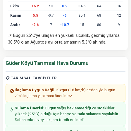
Ekim
16.2
7.3
0.2
34.5
64
16
Kasım
5.5
-0.7
-6
85.1
68
12
Aralık
-2.6
-7
-10.7
15
80
9
📌 Bugün 25°C'ye ulaşan en yüksek sıcaklık, geçmiş yıllarda
30.5°C olan Ağustos ayı ortalamasının 5.3°C altında.
Güder Köyü Tarımsal Hava Durumu
📋 TARIMSAL TAVSIYELER
İlaçlama Uygun Değil:
rüzgar (16 km/h) nedeniyle bugün
🚫
zirai ilaçlama yapılması önerilmez.
Sulama Önerisi:
Bugün yağış beklenmediği ve sıcaklıklar
💧
yüksek (25°C) olduğu için bahçe ve tarla sulaması yapılabilir.
Sabah erken veya akşam tercih edilmeli.