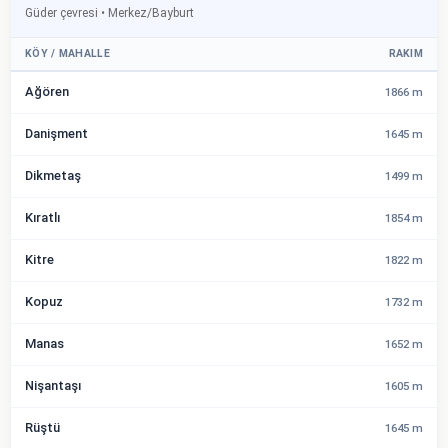
Güder çevresi • Merkez/Bayburt
KÖY / MAHALLE
RAKIM
Ağören
1866 m
Danişment
1645 m
Dikmetaş
1499 m
Kıratlı
1854 m
Kitre
1822 m
Kopuz
1732 m
Manas
1652 m
Nişantaşı
1605 m
Rüştü
1645 m