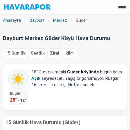
Anasayfa
/
Bayburt
/
Merkez
/
Güder
Bayburt Merkez Güder Köyü Hava Durumu
15 Günlük
Saatlik
Zirai
İklim
1813 m rakımdaki
Güder köyünde
bugün hava
Açık
seyredecek. Yağış öngörülmüyor. Rüzgar
16 km/s ile orta şiddette esecek.
Bugün
25°
12°
/
15 Günlük Hava Durumu (Güder)