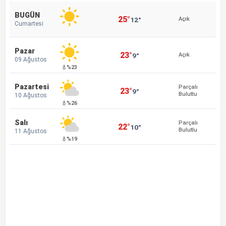
BUGÜN
25°
12°
Açık
Cumartesi
Pazar
23°
9°
Açık
09 Ağustos
💧%23
Pazartesi
Parçalı
23°
9°
Bulutlu
10 Ağustos
💧%26
Salı
Parçalı
22°
10°
Bulutlu
11 Ağustos
💧%19