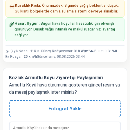
Kuraklık Riski:
Önümüzdeki 3 günde yağış beklentisi düşük.
☀️
Su kısıtlı bölgelerde damla sulama sistemi devreye alınabilir.
Hasat Uygun:
Bugün hava koşulları hasatçılık için elverişli
🌾
görünüyor. Düşük yağış ihtimali ve makul rüzgar hızı avantaj
sağlıyor.
🌫️ Çiy Noktası:
1°C
☀️ Güneş Radyasyonu:
318 W/m²
☁️ Bulutluluk:
%0
🌬️ Rüzgar:
20 km/h
Güncelleme: 08.08.2026 03:44
Kozluk Armutlu Köyü Ziyaretçi Paylaşımları
Armutlu Köyü hava durumunu gösteren güncel resim ya
da mesaj paylaşmak ister misiniz?
Fotoğraf Yükle