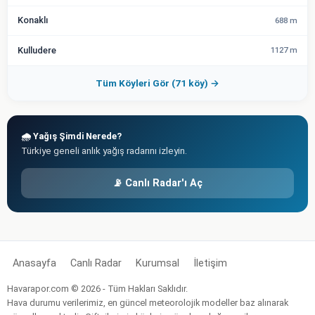
Konaklı
688 m
Kulludere
1127 m
Tüm Köyleri Gör (71 köy) →
🌧️ Yağış Şimdi Nerede?
Türkiye geneli anlık yağış radarını izleyin.
📡 Canlı Radar'ı Aç
Anasayfa
Canlı Radar
Kurumsal
İletişim
Havarapor.com © 2026 - Tüm Hakları Saklıdır.
Hava durumu verilerimiz, en güncel meteorolojik modeller baz alınarak