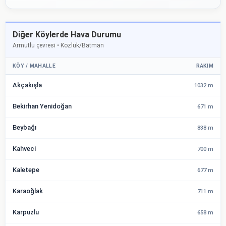
Diğer Köylerde Hava Durumu
Armutlu çevresi • Kozluk/Batman
KÖY / MAHALLE
RAKIM
Akçakışla
1032 m
Bekirhan Yenidoğan
671 m
Beybağı
838 m
Kahveci
700 m
Kaletepe
677 m
Karaoğlak
711 m
Karpuzlu
658 m