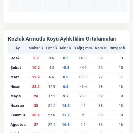
%0
%0
%0
%0
%
Kozluk Armutlu Köyü Aylık İklim Ortalamaları
Ay
Maks °C
Ort °C
Min °C
Yağış mm
Nem %
Rüzgar km/s
Ocak
6.7
3.6
0.5
140.8
89
13
Şubat
10.2
4.5
-0.3
44.9
79
15
Mart
12.9
6.6
0.8
138.1
77
17
Nisan
23.4
14.9
6.6
46.4
68
16
Mayıs
24
17.2
9.7
76.1
62
19
Haziran
35
25.5
14.5
4.1
38
18
Temmuz
36.2
27.8
17.7
2
38
18
Ağustos
37
27.4
16.3
0.1
36
16