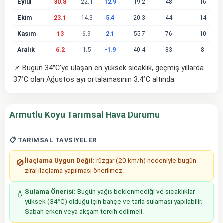
Eylül
30.8
22.1
12.9
19.2
48
16
Ekim
23.1
14.3
5.4
20.3
44
14
Kasım
13
6.9
2.1
55.7
76
10
Aralık
6.2
1.5
-1.9
40.4
83
8
📌 Bugün 34°C'ye ulaşan en yüksek sıcaklık, geçmiş yıllarda
37°C olan Ağustos ayı ortalamasının 3.4°C altında.
Armutlu Köyü Tarımsal Hava Durumu
📋 TARIMSAL TAVSIYELER
İlaçlama Uygun Değil:
rüzgar (20 km/h) nedeniyle bugün
🚫
zirai ilaçlama yapılması önerilmez.
Sulama Önerisi:
Bugün yağış beklenmediği ve sıcaklıklar
💧
yüksek (34°C) olduğu için bahçe ve tarla sulaması yapılabilir.
Sabah erken veya akşam tercih edilmeli.