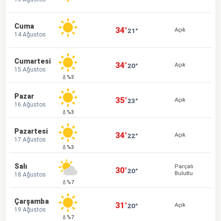
Cuma
34°
21°
Açık
14 Ağustos
Cumartesi
34°
20°
Açık
15 Ağustos
💧%3
Pazar
35°
23°
Açık
16 Ağustos
💧%3
Pazartesi
34°
22°
Açık
17 Ağustos
💧%3
Salı
Parçalı
30°
20°
Bulutlu
18 Ağustos
💧%7
Çarşamba
31°
20°
Açık
19 Ağustos
💧%7