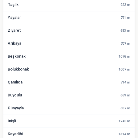
Taşlık
922 m
Yayalar
791 m
Ziyaret
683 m
Arıkaya
707 m
Beşkonak
1076 m
Bölükkonak
1007 m
Çamlıca
714 m
Duygulu
669 m
Günyayla
687 m
İnişli
1241 m
Kayadibi
1314 m