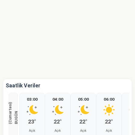
Saatlik Veriler
03:00
04:00
05:00
06:00
07
)
B
U
G
Ü
N
(
C
u
m
a
r
t
e
s
i
23°
22°
22°
22°
2
Açık
Açık
Açık
Açık
Aç