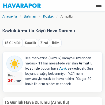
Anasayfa
/
Batman
/
Kozluk
/
Armutlu
Kozluk Armutlu Köyü Hava Durumu
15 Günlük
Saatlik
Zirai
İklim
İlçe merkezine (Kozluk) karayolu üzerinden
yaklaşık 11 km mesafede yer alan
Armutlu
köyünde
bugün hava
Açık
seyredecek. Gün
boyunca yağış beklenmiyor. %21 nem
Bugün
seviyesiyle kurak bir hava hakim. Rüzgar 20
34°
18°
/
km/s ile orta şiddette esecek.
15 Günlük Hava Durumu (Armutlu)