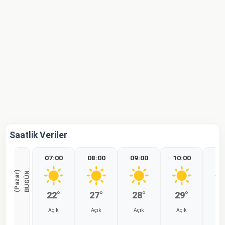
Saatlik Veriler
07:00
08:00
09:00
10:00
11
)
B
U
G
Ü
N
(
P
a
z
a
r
22°
27°
28°
29°
3
Açık
Açık
Açık
Açık
Aç