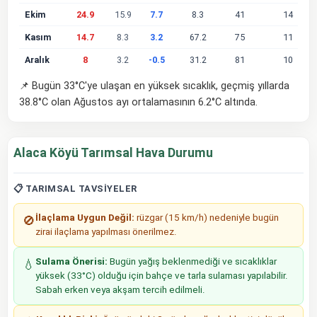
Ekim
24.9
15.9
7.7
8.3
41
14
Kasım
14.7
8.3
3.2
67.2
75
11
Aralık
8
3.2
-0.5
31.2
81
10
📌 Bugün 33°C'ye ulaşan en yüksek sıcaklık, geçmiş yıllarda
38.8°C olan Ağustos ayı ortalamasının 6.2°C altında.
Alaca Köyü Tarımsal Hava Durumu
📋 TARIMSAL TAVSIYELER
İlaçlama Uygun Değil:
rüzgar (15 km/h) nedeniyle bugün
🚫
zirai ilaçlama yapılması önerilmez.
Sulama Önerisi:
Bugün yağış beklenmediği ve sıcaklıklar
💧
yüksek (33°C) olduğu için bahçe ve tarla sulaması yapılabilir.
Sabah erken veya akşam tercih edilmeli.