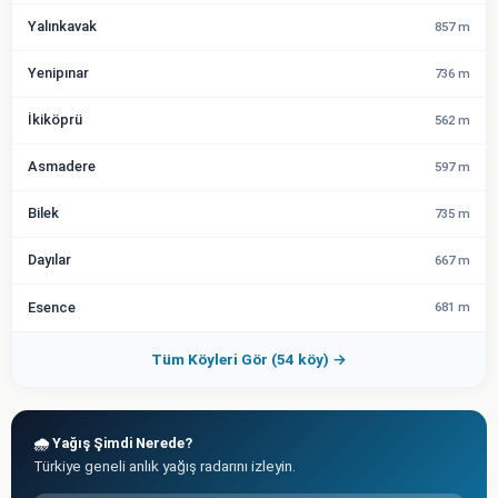
Yalınkavak
857 m
Yenipınar
736 m
İkiköprü
562 m
Asmadere
597 m
Bilek
735 m
Dayılar
667 m
Esence
681 m
Tüm Köyleri Gör (54 köy) →
🌧️ Yağış Şimdi Nerede?
Türkiye geneli anlık yağış radarını izleyin.