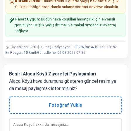
Kuraklık Riski:
Önümüzdeki 3 günde yağış beklentisi düşük.
☀️
Su kısıtlı bölgelerde damla sulama sistemi devreye alınabilir.
Hasat Uygun:
Bugün hava koşulları hasatçılık için elverişli
🌾
görünüyor. Düşük yağış ihtimali ve makul rüzgar hızı avantaj
sağlıyor.
🌫️ Çiy Noktası:
9°C
☀️ Güneş Radyasyonu:
309 W/m²
☁️ Bulutluluk:
%1
🌬️ Rüzgar:
15 km/h
Güncelleme: 09.08.2026 07:36
Beşiri Alaca Köyü Ziyaretçi Paylaşımları
Alaca Köyü hava durumunu gösteren güncel resim ya
da mesaj paylaşmak ister misiniz?
Fotoğraf Yükle