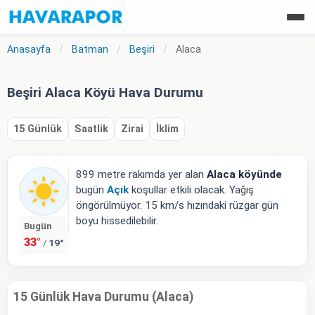
Anasayfa
/
Batman
/
Beşiri
/
Alaca
Beşiri Alaca Köyü Hava Durumu
15 Günlük
Saatlik
Zirai
İklim
899 metre rakımda yer alan
Alaca köyünde
bugün
Açık
koşullar etkili olacak. Yağış
öngörülmüyor. 15 km/s hızındaki rüzgar gün
boyu hissedilebilir.
Bugün
33°
19°
/
15 Günlük Hava Durumu (Alaca)