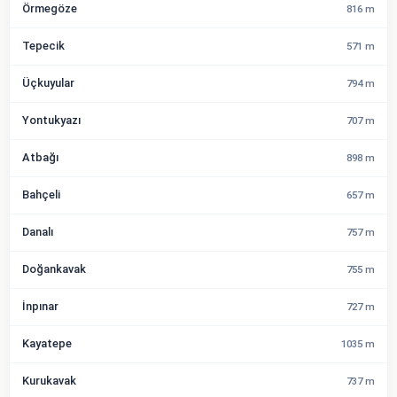
Örmegöze
816 m
Tepecik
571 m
Üçkuyular
794 m
Yontukyazı
707 m
Atbağı
898 m
Bahçeli
657 m
Danalı
757 m
Doğankavak
755 m
İnpınar
727 m
Kayatepe
1035 m
Kurukavak
737 m