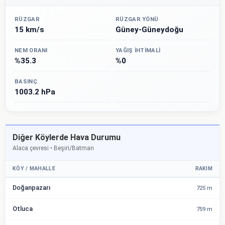
RÜZGAR
RÜZGAR YÖNÜ
15 km/s
Güney-Güneydoğu
NEM ORANI
YAĞIŞ İHTIMALI
%35.3
%0
BASINÇ
1003.2 hPa
Diğer Köylerde Hava Durumu
Alaca çevresi • Beşiri/Batman
KÖY / MAHALLE
RAKIM
Doğanpazarı
725 m
Otluca
759 m