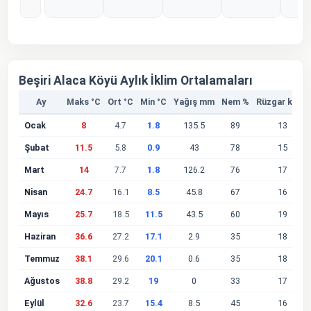
%0
%0
%0
%0
%
Beşiri Alaca Köyü Aylık İklim Ortalamaları
Ay
Maks °C
Ort °C
Min °C
Yağış mm
Nem %
Rüzgar km/s
Ocak
8
4.7
1.8
135.5
89
13
Şubat
11.5
5.8
0.9
43
78
15
Mart
14
7.7
1.8
126.2
76
17
Nisan
24.7
16.1
8.5
45.8
67
16
Mayıs
25.7
18.5
11.5
43.5
60
19
Haziran
36.6
27.2
17.1
2.9
35
18
Temmuz
38.1
29.6
20.1
0.6
35
18
Ağustos
38.8
29.2
19
0
33
17
Eylül
32.6
23.7
15.4
8.5
45
16