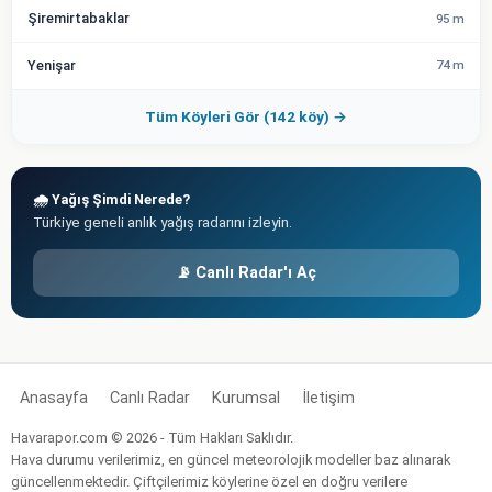
Şiremirtabaklar
95 m
Yenişar
74 m
Tüm Köyleri Gör (142 köy) →
🌧️ Yağış Şimdi Nerede?
Türkiye geneli anlık yağış radarını izleyin.
📡 Canlı Radar'ı Aç
Anasayfa
Canlı Radar
Kurumsal
İletişim
Havarapor.com © 2026 - Tüm Hakları Saklıdır.
Hava durumu verilerimiz, en güncel meteorolojik modeller baz alınarak
güncellenmektedir. Çiftçilerimiz köylerine özel en doğru verilere