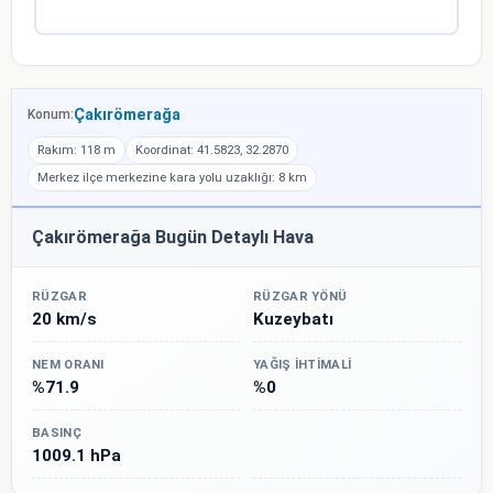
Çakırömerağa
Konum:
Rakım: 118 m
Koordinat: 41.5823, 32.2870
Merkez ilçe merkezine kara yolu uzaklığı: 8 km
Çakırömerağa Bugün Detaylı Hava
RÜZGAR
RÜZGAR YÖNÜ
20 km/s
Kuzeybatı
NEM ORANI
YAĞIŞ İHTIMALI
%71.9
%0
BASINÇ
1009.1 hPa