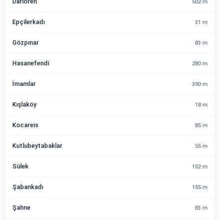
Darıören
502 m
Epçilerkadı
31 m
Gözpınar
83 m
Hasanefendi
280 m
İmamlar
390 m
Kışlaköy
18 m
Kocareis
85 m
Kutlubeytabaklar
55 m
Sülek
152 m
Şabankadı
155 m
Şahne
83 m