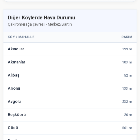
Diğer Köylerde Hava Durumu
Çakırömerağa çevresi • Merkez/Bartın
KÖY / MAHALLE
RAKIM
Akıncılar
199 m
Akmanlar
103 m
Alibaş
52 m
Arıönü
133 m
Avgölü
232 m
Beşköprü
26 m
Cöcü
561 m