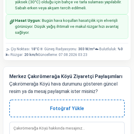
yüksek (30°C) olduğu için bahçe ve tarla sulaması yapılabilir.
Sabah erken veya akşam tercih edilmeli.
Hasat Uygun:
Bugün hava koşulları hasatçılık için elverişli
🌾
görünüyor. Düşük yağış ihtimali ve makul rüzgar hızı avantaj
sağlıyor.
🌫️ Çiy Noktası:
18°C
☀️ Güneş Radyasyonu:
303 W/m²
☁️ Bulutluluk:
%0
🌬️ Rüzgar:
20 km/h
Güncelleme: 07.08.2026 03:23
Merkez Çakırömerağa Köyü Ziyaretçi Paylaşımları
Çakırömerağa Köyü hava durumunu gösteren güncel
resim ya da mesaj paylaşmak ister misiniz?
Fotoğraf Yükle