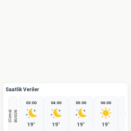
Saatlik Veriler
03:00
04:00
05:00
06:00
07
)
B
U
G
Ü
N
(
C
u
m
a
19°
19°
19°
19°
2