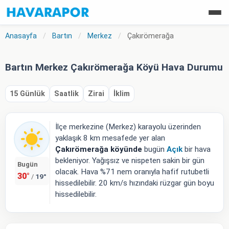
Anasayfa
/
Bartın
/
Merkez
/
Çakırömerağa
Bartın Merkez Çakırömerağa Köyü Hava Durumu
15 Günlük
Saatlik
Zirai
İklim
İlçe merkezine (Merkez) karayolu üzerinden
yaklaşık 8 km mesafede yer alan
Çakırömerağa köyünde
bugün
Açık
bir hava
bekleniyor. Yağışsız ve nispeten sakin bir gün
Bugün
olacak. Hava %71 nem oranıyla hafif rutubetli
30°
19°
/
hissedilebilir. 20 km/s hızındaki rüzgar gün boyu
hissedilebilir.