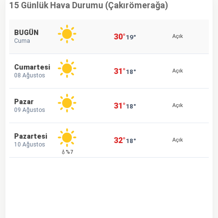
15 Günlük Hava Durumu (Çakırömerağa)
BUGÜN
30°
19°
Açık
Cuma
Cumartesi
31°
18°
Açık
08 Ağustos
Pazar
31°
18°
Açık
09 Ağustos
Pazartesi
32°
18°
Açık
10 Ağustos
💧%7