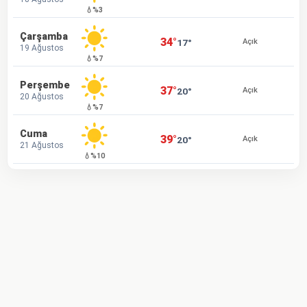
💧%3
Çarşamba
34°
17°
Açık
19 Ağustos
💧%7
Perşembe
37°
20°
Açık
20 Ağustos
💧%7
Cuma
39°
20°
Açık
21 Ağustos
💧%10