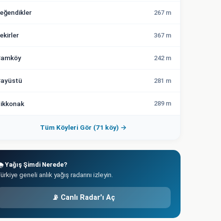
eğendikler
267 m
ekirler
367 m
Çamköy
242 m
ayüstü
281 m
ikkonak
289 m
Tüm Köyleri Gör (71 köy) →
️ Yağış Şimdi Nerede?
ürkiye geneli anlık yağış radarını izleyin.
📡 Canlı Radar'ı Aç