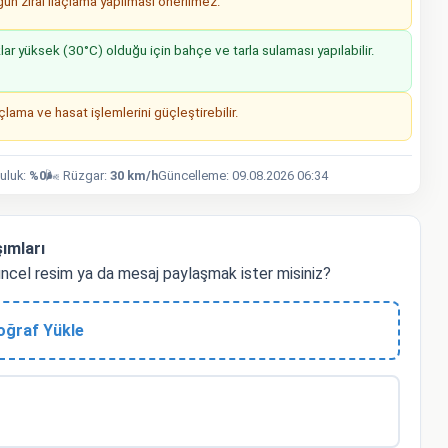
n zirai ilaçlama yapılması önerilmez.
r yüksek (30°C) olduğu için bahçe ve tarla sulaması yapılabilir.
lama ve hasat işlemlerini güçleştirebilir.
luluk:
%0
🌬️ Rüzgar:
30 km/h
Güncelleme: 09.08.2026 06:34
ımları
ncel resim ya da mesaj paylaşmak ister misiniz?
oğraf Yükle