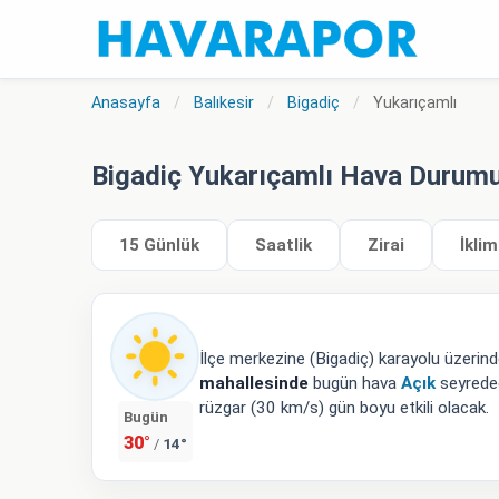
Anasayfa
/
Balıkesir
/
Bigadiç
/
Yukarıçamlı
Bigadiç Yukarıçamlı Hava Durum
15 Günlük
Saatlik
Zirai
İklim
İlçe merkezine (Bigadiç) karayolu üzeri
mahallesinde
bugün hava
Açık
seyredec
rüzgar (30 km/s) gün boyu etkili olacak.
Bugün
30°
14°
/