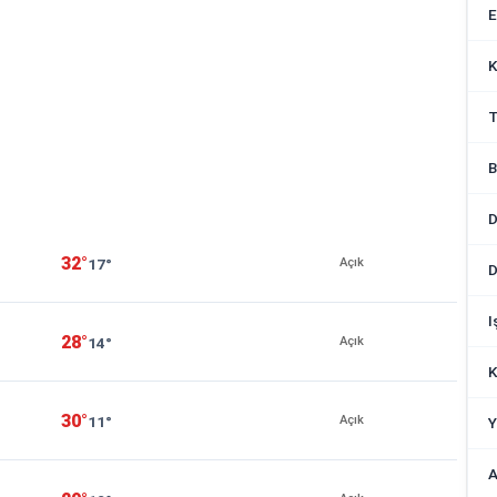
E
K
T
B
D
32°
17°
Açık
I
28°
14°
Açık
K
30°
11°
Açık
Y
A