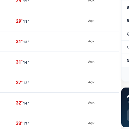
29°
12°
Açık
B
B
29°
11°
Açık
31°
13°
Açık
Ç
D
31°
14°
Açık
27°
12°
Açık

T
32°
14°
Açık
33°
17°
Açık