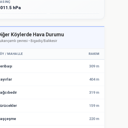
ASINÇ
011.5 hPa
Diğer Köylerde Hava Durumu
ukarıçamlı çevresi • Bigadiç/Balıkesir
ÖY / MAHALLE
RAKIM
eribaşı
309 m
ayırlar
404 m
ağcıbedir
319 m
ürücekler
159 m
aşçeşme
220 m