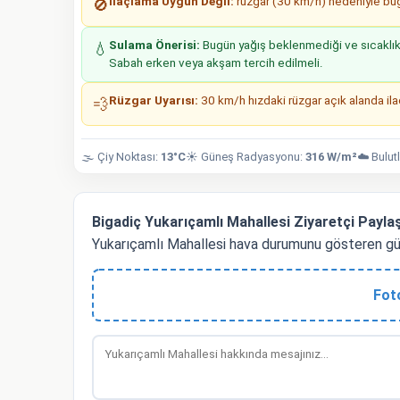
İlaçlama Uygun Değil:
rüzgar (30 km/h) nedeniyle bugü
🚫
Sulama Önerisi:
Bugün yağış beklenmediği ve sıcaklıkla
💧
Sabah erken veya akşam tercih edilmeli.
Rüzgar Uyarısı:
30 km/h hızdaki rüzgar açık alanda ilaç
💨
🌫️ Çiy Noktası:
13°C
☀️ Güneş Radyasyonu:
316 W/m²
☁️ Bulut
Bigadiç Yukarıçamlı Mahallesi Ziyaretçi Paylaş
Yukarıçamlı Mahallesi hava durumunu gösteren gü
Fot