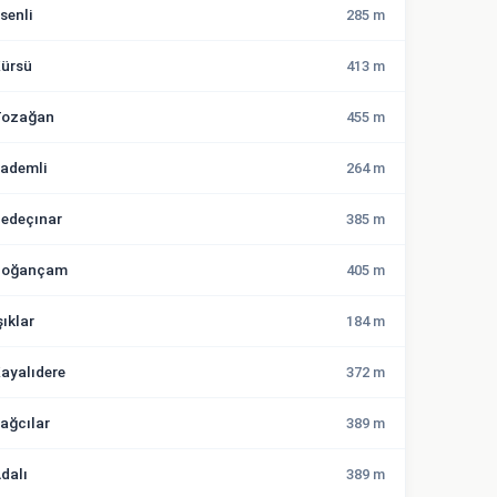
senli
285 m
ürsü
413 m
ozağan
455 m
ademli
264 m
edeçınar
385 m
Doğançam
405 m
şıklar
184 m
ayalıdere
372 m
ağcılar
389 m
dalı
389 m