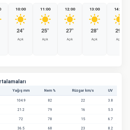
0
10:00
11:00
12:00
13:00
14:00
24°
25°
27°
28°
29°
Açık
Açık
Açık
Açık
Açık
%0
%0
%0
%0
%0
Ortalamaları
Yağış mm
Nem %
Rüzgar km/s
UV
104.9
82
22
3.8
21.2
79
16
5.3
72
78
15
6.7
36.5
68
23
8.2