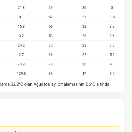
21.8
69
20
8
0.1
52
27
9.5
15.8
56
32
8.9
3.2
53
28
8.6
24.2
63
22
6.8
2.7
66
25
5.2
78.9
78
20
4.3
129.8
86
17
3.2
larda 32.2°C olan Ağustos ayı ortalamasının 2.6°C altında.