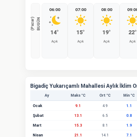
06:00
07:00
08:00
09:0
)
B
U
G
Ü
N
(
P
a
z
a
r
14°
15°
19°
22°
Açık
Açık
Açık
Açık
%0
%0
%0
%0
Bigadiç Yukarıçamlı Mahallesi Aylık İklim 
Ay
Maks °C
Ort °C
Min °C
Ocak
9.1
4.9
1.1
Şubat
13.1
6.5
0.8
Mart
15.3
8.1
1.9
Nisan
21.1
14.1
7.1