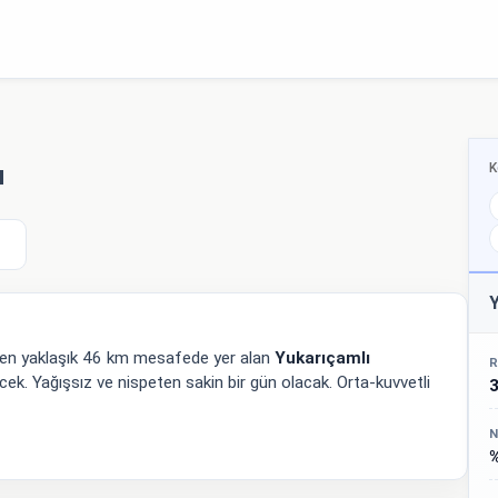
K
u
Y
nden yaklaşık 46 km mesafede yer alan
Yukarıçamlı
R
ek. Yağışsız ve nispeten sakin bir gün olacak. Orta-kuvvetli
N