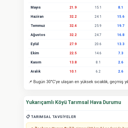
Mayıs
21.9
15.1
8.1
Haziran
32.2
24.1
15.6
Temmuz
32.4
25.9
19.7
Ağustos
32.2
24.7
16.8
Eylül
27.9
20.6
13.3
Ekim
22.5
14.6
7.3
Kasım
13.8
8.1
2.6
Aralık
10.1
6.2
2.6
📌 Bugün 30°C'ye ulaşan en yüksek sıcaklık, geçmiş yıl
Yukarıçamlı Köyü Tarımsal Hava Durumu
📋 TARIMSAL TAVSIYELER